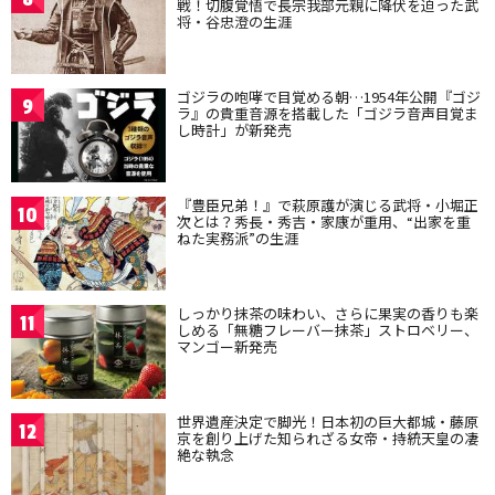
戦！切腹覚悟で長宗我部元親に降伏を迫った武
将・谷忠澄の生涯
ゴジラの咆哮で目覚める朝…1954年公開『ゴジ
9
ラ』の貴重音源を搭載した「ゴジラ音声目覚ま
し時計」が新発売
『豊臣兄弟！』で萩原護が演じる武将・小堀正
10
次とは？秀長・秀吉・家康が重用、“出家を重
ねた実務派”の生涯
しっかり抹茶の味わい、さらに果実の香りも楽
11
しめる「無糖フレーバー抹茶」ストロベリー、
マンゴー新発売
世界遺産決定で脚光！日本初の巨大都城・藤原
12
京を創り上げた知られざる女帝・持統天皇の凄
絶な執念