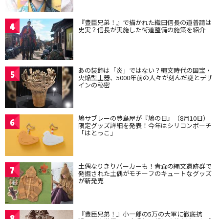
『豊臣兄弟！』で描かれた織田信長の道普請は
4
史実？信長が実施した街道整備の施策を紹介
あの装飾は「炎」ではない？縄文時代の国宝・
5
火焔型土器、5000年前の人々が刻んだ謎とデザ
インの秘密
鳩サブレーの豊島屋が『鳩の日』（8月10日）
6
限定グッズ詳細を発表！今年はシリコンポーチ
「はとっこ」
土偶なりきりパーカーも！青森の縄文遺跡群で
7
発掘された土偶がモチーフのキュートなグッズ
が新発売
『豊臣兄弟！』小一郎の5万の大軍に徹底抗
8