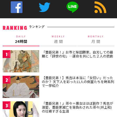
ランキング
RANKING
DAILY
WEEKLY
MONTHLY
24時間
週 間
月 間
『豊臣兄弟！』お市と柴田勝家、自刃しての最
1
期と「辞世の句」…運命を共にした２人の悲劇
【豊臣兄弟！】秀吉は本当に「女狂い」だった
2
のか？ 天下人を彩った11人の側室たちを時系列
で一挙紹介
『豊臣兄弟！』茶々＝悪女はほぼ創作？秀吉が
3
溺愛、豊臣家滅亡を背負わされた茶々(井上和)
の壮絶すぎる生涯