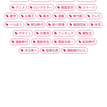
アニメ
ロングセラー
戦国武将
スイーツ
雑学
お菓子
幕末
漫画
時代劇
テレビ
べらぼう
明治時代
徳川家康
織田信長
抹茶
デザイン
文房具
フィギュア
展覧会
鎌倉時代
豊臣秀吉
豊臣兄弟！
昭和時代
光る君へ
葛飾北斎
鎌倉殿の13人