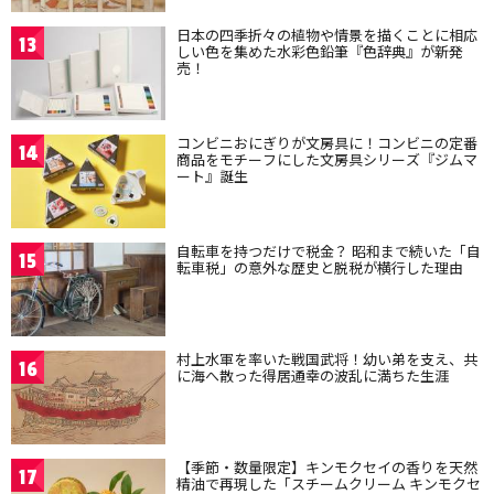
日本の四季折々の植物や情景を描くことに相応
13
しい色を集めた水彩色鉛筆『色辞典』が新発
売！
コンビニおにぎりが文房具に！コンビニの定番
14
商品をモチーフにした文房具シリーズ『ジムマ
ート』誕生
自転車を持つだけで税金？ 昭和まで続いた「自
15
転車税」の意外な歴史と脱税が横行した理由
村上水軍を率いた戦国武将！幼い弟を支え、共
16
に海へ散った得居通幸の波乱に満ちた生涯
【季節・数量限定】キンモクセイの香りを天然
17
精油で再現した「スチームクリーム キンモクセ