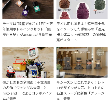
テーマは”銀座で過ごす1日”…万
子ども用もあるよ！遮光器土偶
年筆用ボトルインクセット「銀
をイメージした手編みの「遮光
座色日記」がancoraから新発売
器土偶ニット帽 2022」の抽選販
売がスタート
懐かしのあの名場面！手塚治虫
今シーズンはこれで温々！レト
の名作「ジャングル大帝」と
ロデザインが人気、トヨトミの
niko and …によるコラボアイテ
石油ストーブに新色「グレージ
ムが発売
ュ」登場