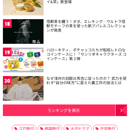
イ&茶」新登場
怪獣革を纏う！ダダ、エレキング…ウルトラ怪
18
獣モチーフの革を使った新アパレルコレクショ
ンが発表
ハローキティ、ポチャッコたちが昭和レトロな
19
コインケースに！「サンリオキャラクターズ コ
インケース」第２弾
なぜ浅井の旧臣は秀吉に従ったのか？ 武力を使
20
わず“自分の味方”に変えた裏工作の技法とは
ランキングを表示
江戸時代
戦国時代
大河ドラマ
平安時代