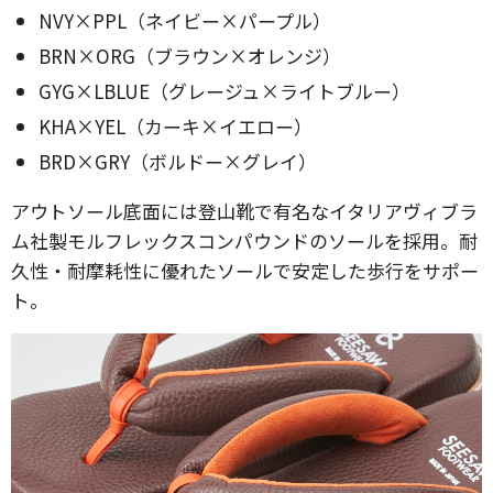
NVY×PPL（ネイビー×パープル）
BRN×ORG（ブラウン×オレンジ）
GYG×LBLUE（グレージュ×ライトブルー）
KHA×YEL（カーキ×イエロー）
BRD×GRY（ボルドー×グレイ）
アウトソール底面には登山靴で有名なイタリアヴィブラ
ム社製モルフレックスコンパウンドのソールを採用。耐
久性・耐摩耗性に優れたソールで安定した歩行をサポー
ト。