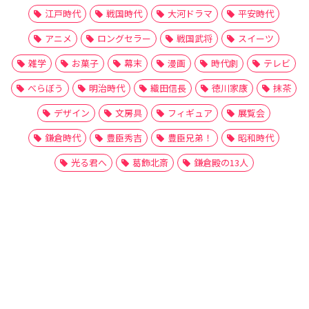
江戸時代
戦国時代
大河ドラマ
平安時代
アニメ
ロングセラー
戦国武将
スイーツ
雑学
お菓子
幕末
漫画
時代劇
テレビ
べらぼう
明治時代
織田信長
徳川家康
抹茶
デザイン
文房具
フィギュア
展覧会
鎌倉時代
豊臣秀吉
豊臣兄弟！
昭和時代
光る君へ
葛飾北斎
鎌倉殿の13人