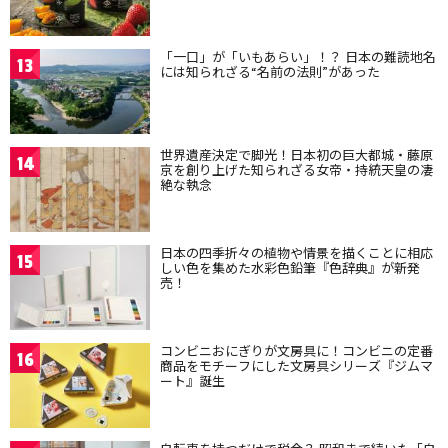
「一口」が「いもあらい」！？ 日本の難読地名
13
には知られざる“名前の法則”があった
世界遺産決定で脚光！日本初の巨大都城・藤原
14
京を創り上げた知られざる女帝・持統天皇の凄
絶な執念
日本の四季折々の植物や情景を描くことに相応
15
しい色を集めた水彩色鉛筆『色辞典』が新発
売！
コンビニおにぎりが文房具に！コンビニの定番
16
商品をモチーフにした文房具シリーズ『ジムマ
ート』誕生