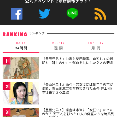
公式アカウントで最新情報ゲット！
ランキング
RANKING
DAILY
WEEKLY
MONTHLY
24時間
週 間
月 間
『豊臣兄弟！』お市と柴田勝家、自刃しての最
1
期と「辞世の句」…運命を共にした２人の悲劇
『豊臣兄弟！』茶々＝悪女はほぼ創作？秀吉が
2
溺愛、豊臣家滅亡を背負わされた茶々(井上和)
の壮絶すぎる生涯
【豊臣兄弟！】秀吉は本当に「女狂い」だった
3
のか？ 天下人を彩った11人の側室たちを時系列