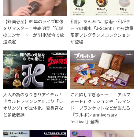
【録画必至】89年のライブ映像
和肌、あんみつ、恋雨…和がテ
をリマスター！中森明菜「伝説
ーマの香水「J-Scent」から数量
のコンサート」がNHK総合で放
限定フレグランスコレクション
送決定
が登場
大人の為のなりきりアイテム！
これ欲しすぎる〜っ！「アルフ
『ウルトラマンレオ』より「レ
ォート」クッションや「ルマン
オリング」が立体化。変身音な
ド」ブランケットなどが当たる
ど多数収録
『ブルボン anniversary
festival』登場