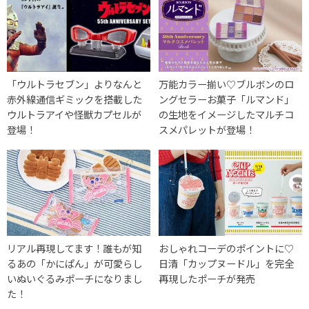
「ウルトラセブン」よりなんと
万能カラー揃い♡ブルボンのロ
赤外線通信ギミックを搭載した
ングセラーお菓子「ルマンド」
ウルトラアイや怪獣カプセルが
の生地をイメージしたマルチコ
登場！
スメパレットが登場！
リアル再現してます！誰もが知
おしゃれコーデのポイントに♡
るあの「かにぱん」が可愛らし
日清「カップヌードル」を完全
いぬいぐるみポーチになりまし
再現したポーチが発売
た！