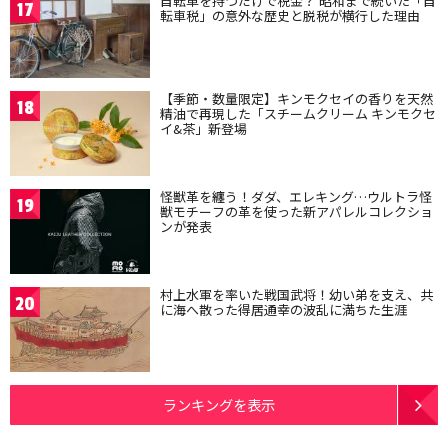
自転車を持つだけで税金？ 昭和まで続いた「自
17
転車税」の意外な歴史と脱税が横行した理由
【季節・数量限定】キンモクセイの香りを天然
18
精油で再現した「スチームクリーム キンモクセ
イ&茶」新登場
怪獣革を纏う！ダダ、エレキング…ウルトラ怪
19
獣モチーフの革を使った新アパレルコレクショ
ンが発表
村上水軍を率いた戦国武将！幼い弟を支え、共
20
に海へ散った得居通幸の波乱に満ちた生涯
ランキングを表示