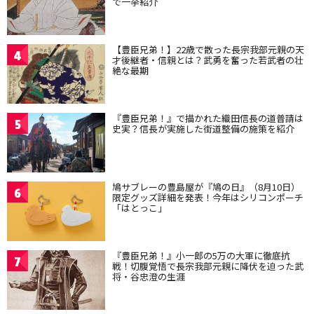
で一挙紹介
【豊臣兄弟！】22歳で散った長宗我部元親の天
4
才後継者・信親とは？武勇を奮った若武者の壮
絶な最期
『豊臣兄弟！』で描かれた織田信長の道普請は
5
史実？信長が実施した街道整備の施策を紹介
鳩サブレーの豊島屋が『鳩の日』（8月10日）
6
限定グッズ詳細を発表！今年はシリコンポーチ
「はとっこ」
『豊臣兄弟！』小一郎の5万の大軍に徹底抗
7
戦！切腹覚悟で長宗我部元親に降伏を迫った武
将・谷忠澄の生涯