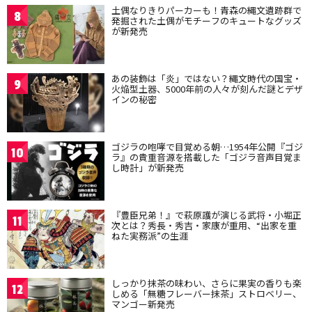
土偶なりきりパーカーも！青森の縄文遺跡群で
8
発掘された土偶がモチーフのキュートなグッズ
が新発売
あの装飾は「炎」ではない？縄文時代の国宝・
9
火焔型土器、5000年前の人々が刻んだ謎とデザ
インの秘密
ゴジラの咆哮で目覚める朝…1954年公開『ゴジ
10
ラ』の貴重音源を搭載した「ゴジラ音声目覚ま
し時計」が新発売
『豊臣兄弟！』で萩原護が演じる武将・小堀正
11
次とは？秀長・秀吉・家康が重用、“出家を重
ねた実務派”の生涯
しっかり抹茶の味わい、さらに果実の香りも楽
12
しめる「無糖フレーバー抹茶」ストロベリー、
マンゴー新発売