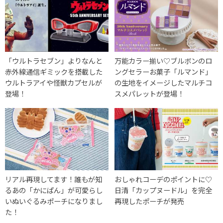
「ウルトラセブン」よりなんと
万能カラー揃い♡ブルボンのロ
赤外線通信ギミックを搭載した
ングセラーお菓子「ルマンド」
ウルトラアイや怪獣カプセルが
の生地をイメージしたマルチコ
登場！
スメパレットが登場！
リアル再現してます！誰もが知
おしゃれコーデのポイントに♡
るあの「かにぱん」が可愛らし
日清「カップヌードル」を完全
いぬいぐるみポーチになりまし
再現したポーチが発売
た！