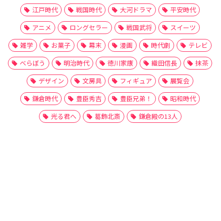
江戸時代
戦国時代
大河ドラマ
平安時代
アニメ
ロングセラー
戦国武将
スイーツ
雑学
お菓子
幕末
漫画
時代劇
テレビ
べらぼう
明治時代
徳川家康
織田信長
抹茶
デザイン
文房具
フィギュア
展覧会
鎌倉時代
豊臣秀吉
豊臣兄弟！
昭和時代
光る君へ
葛飾北斎
鎌倉殿の13人