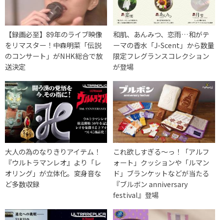
【録画必至】89年のライブ映像
和肌、あんみつ、恋雨…和がテ
をリマスター！中森明菜「伝説
ーマの香水「J-Scent」から数量
のコンサート」がNHK総合で放
限定フレグランスコレクション
送決定
が登場
大人の為のなりきりアイテム！
これ欲しすぎる〜っ！「アルフ
『ウルトラマンレオ』より「レ
ォート」クッションや「ルマン
オリング」が立体化。変身音な
ド」ブランケットなどが当たる
ど多数収録
『ブルボン anniversary
festival』登場