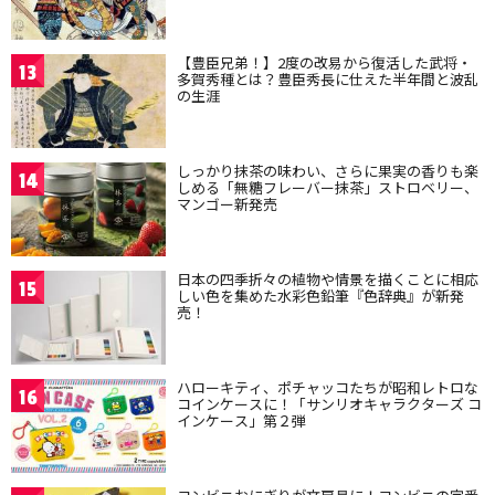
【豊臣兄弟！】2度の改易から復活した武将・
13
多賀秀種とは？豊臣秀長に仕えた半年間と波乱
の生涯
しっかり抹茶の味わい、さらに果実の香りも楽
14
しめる「無糖フレーバー抹茶」ストロベリー、
マンゴー新発売
日本の四季折々の植物や情景を描くことに相応
15
しい色を集めた水彩色鉛筆『色辞典』が新発
売！
ハローキティ、ポチャッコたちが昭和レトロな
16
コインケースに！「サンリオキャラクターズ コ
インケース」第２弾