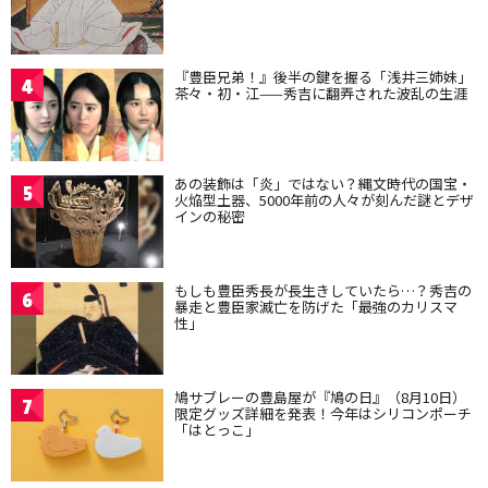
『豊臣兄弟！』後半の鍵を握る「浅井三姉妹」
4
茶々・初・江——秀吉に翻弄された波乱の生涯
あの装飾は「炎」ではない？縄文時代の国宝・
5
火焔型土器、5000年前の人々が刻んだ謎とデザ
インの秘密
もしも豊臣秀長が長生きしていたら…？秀吉の
6
暴走と豊臣家滅亡を防げた「最強のカリスマ
性」
鳩サブレーの豊島屋が『鳩の日』（8月10日）
7
限定グッズ詳細を発表！今年はシリコンポーチ
「はとっこ」