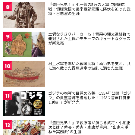
『豊臣兄弟！』小一郎の5万の大軍に徹底抗
8
戦！切腹覚悟で長宗我部元親に降伏を迫った武
将・谷忠澄の生涯
土偶なりきりパーカーも！青森の縄文遺跡群で
9
発掘された土偶がモチーフのキュートなグッズ
が新発売
村上水軍を率いた戦国武将！幼い弟を支え、共
10
に海へ散った得居通幸の波乱に満ちた生涯
ゴジラの咆哮で目覚める朝…1954年公開『ゴジ
11
ラ』の貴重音源を搭載した「ゴジラ音声目覚ま
し時計」が新発売
『豊臣兄弟！』で萩原護が演じる武将・小堀正
12
次とは？秀長・秀吉・家康が重用、“出家を重
ねた実務派”の生涯