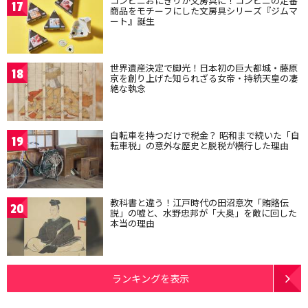
コンビニおにぎりが文房具に！コンビニの定番
17
商品をモチーフにした文房具シリーズ『ジムマ
ート』誕生
世界遺産決定で脚光！日本初の巨大都城・藤原
18
京を創り上げた知られざる女帝・持統天皇の凄
絶な執念
自転車を持つだけで税金？ 昭和まで続いた「自
19
転車税」の意外な歴史と脱税が横行した理由
教科書と違う！江戸時代の田沼意次「賄賂伝
20
説」の嘘と、水野忠邦が「大奥」を敵に回した
本当の理由
ランキングを表示