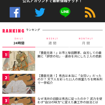
公式アカウントで最新情報ゲット！
ランキング
RANKING
DAILY
WEEKLY
MONTHLY
24時間
週 間
月 間
『豊臣兄弟！』お市と柴田勝家、自刃しての最
1
期と「辞世の句」…運命を共にした２人の悲劇
【豊臣兄弟！】秀吉は本当に「女狂い」だった
2
のか？ 天下人を彩った11人の側室たちを時系列
で一挙紹介
なぜ浅井の旧臣は秀吉に従ったのか？ 武力を使
3
わず“自分の味方”に変えた裏工作の技法とは