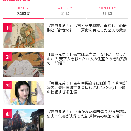
DAILY
WEEKLY
MONTHLY
24時間
週 間
月 間
『豊臣兄弟！』お市と柴田勝家、自刃しての最
1
期と「辞世の句」…運命を共にした２人の悲劇
【豊臣兄弟！】秀吉は本当に「女狂い」だった
2
のか？ 天下人を彩った11人の側室たちを時系列
で一挙紹介
『豊臣兄弟！』茶々＝悪女はほぼ創作？秀吉が
3
溺愛、豊臣家滅亡を背負わされた茶々(井上和)
の壮絶すぎる生涯
『豊臣兄弟！』で描かれた織田信長の道普請は
4
史実？信長が実施した街道整備の施策を紹介