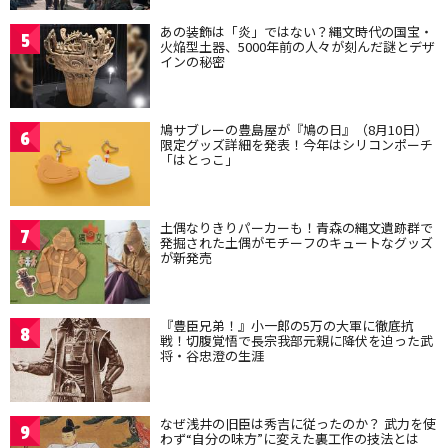
あの装飾は「炎」ではない？縄文時代の国宝・
5
火焔型土器、5000年前の人々が刻んだ謎とデザ
インの秘密
鳩サブレーの豊島屋が『鳩の日』（8月10日）
6
限定グッズ詳細を発表！今年はシリコンポーチ
「はとっこ」
土偶なりきりパーカーも！青森の縄文遺跡群で
7
発掘された土偶がモチーフのキュートなグッズ
が新発売
『豊臣兄弟！』小一郎の5万の大軍に徹底抗
8
戦！切腹覚悟で長宗我部元親に降伏を迫った武
将・谷忠澄の生涯
なぜ浅井の旧臣は秀吉に従ったのか？ 武力を使
9
わず“自分の味方”に変えた裏工作の技法とは