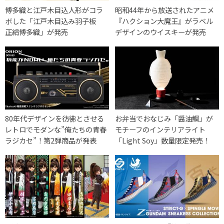
博多織と江戸木目込人形がコラ
昭和44年から放送されたアニメ
ボした「江戸木目込み羽子板
『ハクション大魔王』がラベル
正絹博多織」が発売
デザインのウイスキーが発売
80年代デザインを彷彿とさせる
お弁当でおなじみ「醤油鯛」が
レトロでモダンな”俺たちの青春
モチーフのインテリアライト
ラジカセ”！第2弾商品が発表
「Light Soy」数量限定発売！