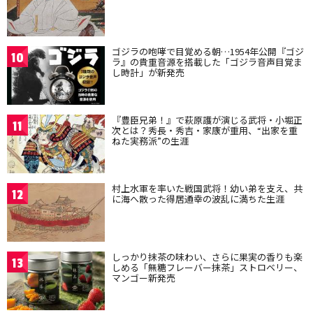
ゴジラの咆哮で目覚める朝…1954年公開『ゴジ
10
ラ』の貴重音源を搭載した「ゴジラ音声目覚ま
し時計」が新発売
『豊臣兄弟！』で萩原護が演じる武将・小堀正
11
次とは？秀長・秀吉・家康が重用、“出家を重
ねた実務派”の生涯
村上水軍を率いた戦国武将！幼い弟を支え、共
12
に海へ散った得居通幸の波乱に満ちた生涯
しっかり抹茶の味わい、さらに果実の香りも楽
13
しめる「無糖フレーバー抹茶」ストロベリー、
マンゴー新発売