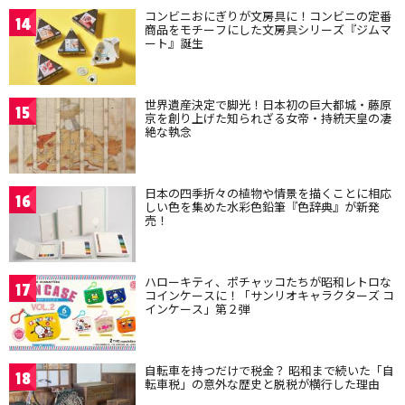
コンビニおにぎりが文房具に！コンビニの定番
14
商品をモチーフにした文房具シリーズ『ジムマ
ート』誕生
世界遺産決定で脚光！日本初の巨大都城・藤原
15
京を創り上げた知られざる女帝・持統天皇の凄
絶な執念
日本の四季折々の植物や情景を描くことに相応
16
しい色を集めた水彩色鉛筆『色辞典』が新発
売！
ハローキティ、ポチャッコたちが昭和レトロな
17
コインケースに！「サンリオキャラクターズ コ
インケース」第２弾
自転車を持つだけで税金？ 昭和まで続いた「自
18
転車税」の意外な歴史と脱税が横行した理由