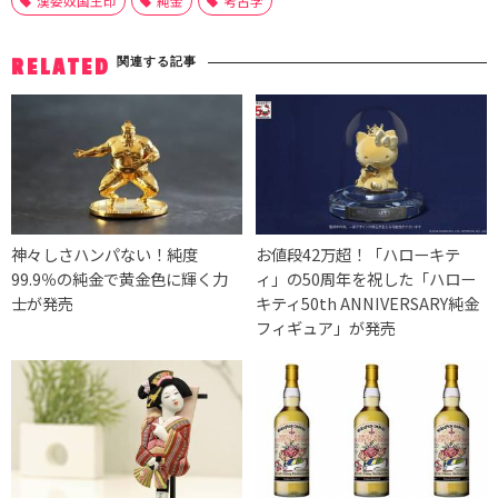
漢委奴国王印
純金
考古学
関連する記事
RELATED
神々しさハンパない！純度
お値段42万超！「ハローキテ
99.9％の純金で黄金色に輝く力
ィ」の50周年を祝した「ハロー
士が発売
キティ50th ANNIVERSARY純金
フィギュア」が発売