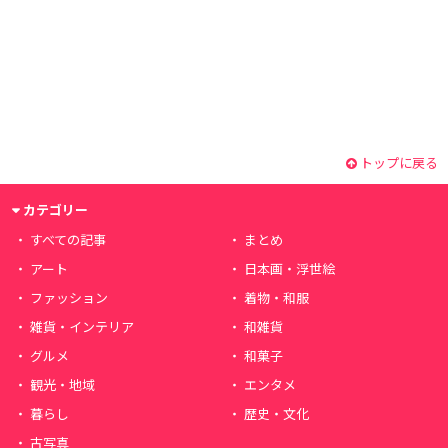
トップに戻る
カテゴリー
すべての記事
まとめ
アート
日本画・浮世絵
ファッション
着物・和服
雑貨・インテリア
和雑貨
グルメ
和菓子
観光・地域
エンタメ
暮らし
歴史・文化
古写真