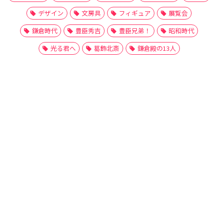
デザイン
文房具
フィギュア
展覧会
鎌倉時代
豊臣秀吉
豊臣兄弟！
昭和時代
光る君へ
葛飾北斎
鎌倉殿の13人