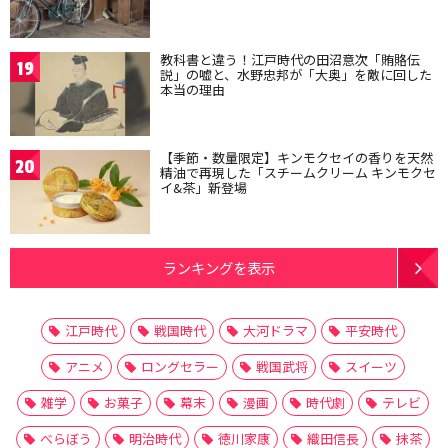
教科書と違う！江戸時代の田沼意次「賄賂伝
19
説」の嘘と、水野忠邦が「大奥」を敵に回した
本当の理由
【季節・数量限定】キンモクセイの香りを天然
20
精油で再現した「スチームクリーム キンモクセ
イ&茶」新登場
ランキングを表示
江戸時代
戦国時代
大河ドラマ
平安時代
アニメ
ロングセラー
戦国武将
スイーツ
雑学
お菓子
幕末
漫画
時代劇
テレビ
べらぼう
明治時代
徳川家康
織田信長
抹茶