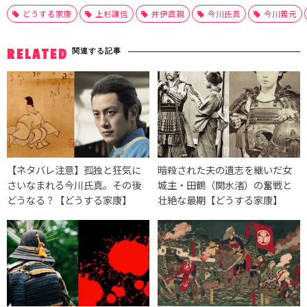
どうする家康
上杉謙信
井伊直親
今川氏真
今川義元
関連する記事
RELATED
【ネタバレ注意】孤独と狂気に
暗殺された夫の遺志を継いだ女
さいなまれる今川氏真。その後
城主・田鶴（関水渚）の奮戦と
どうなる？【どうする家康】
壮絶な最期【どうする家康】