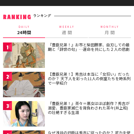
ランキング
RANKING
DAILY
WEEKLY
MONTHLY
24時間
週 間
月 間
『豊臣兄弟！』お市と柴田勝家、自刃しての最
1
期と「辞世の句」…運命を共にした２人の悲劇
【豊臣兄弟！】秀吉は本当に「女狂い」だった
2
のか？ 天下人を彩った11人の側室たちを時系列
で一挙紹介
『豊臣兄弟！』茶々＝悪女はほぼ創作？秀吉が
3
溺愛、豊臣家滅亡を背負わされた茶々(井上和)
の壮絶すぎる生涯
なぜ浅井の旧臣は秀吉に従ったのか？ 武力を使