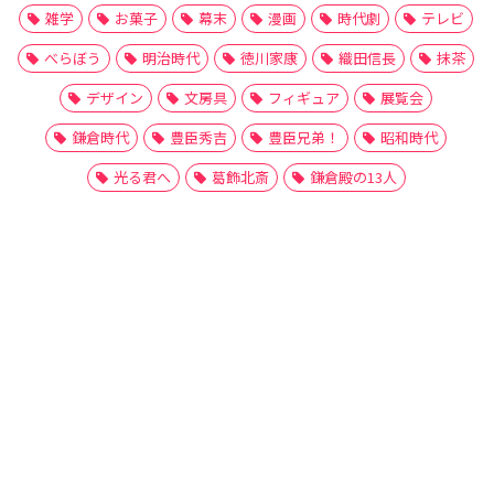
雑学
お菓子
幕末
漫画
時代劇
テレビ
べらぼう
明治時代
徳川家康
織田信長
抹茶
デザイン
文房具
フィギュア
展覧会
鎌倉時代
豊臣秀吉
豊臣兄弟！
昭和時代
光る君へ
葛飾北斎
鎌倉殿の13人