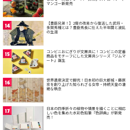
マンゴー新発売
【豊臣兄弟！】2度の改易から復活した武将・
14
多賀秀種とは？豊臣秀長に仕えた半年間と波乱
の生涯
コンビニおにぎりが文房具に！コンビニの定番
15
商品をモチーフにした文房具シリーズ『ジムマ
ート』誕生
世界遺産決定で脚光！日本初の巨大都城・藤原
16
京を創り上げた知られざる女帝・持統天皇の凄
絶な執念
日本の四季折々の植物や情景を描くことに相応
17
しい色を集めた水彩色鉛筆『色辞典』が新発
売！