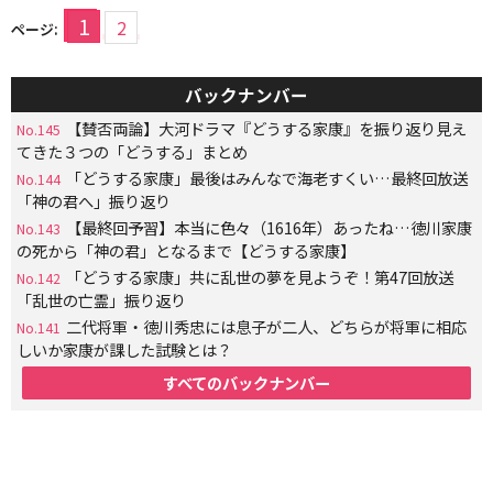
1
2
ページ:
バックナンバー
【賛否両論】大河ドラマ『どうする家康』を振り返り見え
No.145
てきた３つの「どうする」まとめ
「どうする家康」最後はみんなで海老すくい…最終回放送
No.144
「神の君へ」振り返り
【最終回予習】本当に色々（1616年）あったね…徳川家康
No.143
の死から「神の君」となるまで【どうする家康】
「どうする家康」共に乱世の夢を見ようぞ！第47回放送
No.142
「乱世の亡霊」振り返り
二代将軍・徳川秀忠には息子が二人、どちらが将軍に相応
No.141
しいか家康が課した試験とは？
すべてのバックナンバー