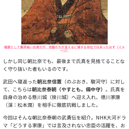
暗君として悪評高い氏真だが、忠臣たちが支えるに値する存在ではあったはず（イメ
ージ）
しかし同じ朝比奈でも、最後まで氏真を見捨てることな
く守り抜いた者もいるのです。
武田へ寝返った
朝比奈信置
（のぶおき、駿河守）に対し
て、こちらは
朝比奈泰朝（やすとも。備中守）
。氏真を
自身の治める懸川城（掛川城）へ迎え入れ、徳川家康
（演：松本潤）を相手に徹底抗戦しました。
今回はそんな朝比奈泰朝の武勇伝を紹介。NHK大河ドラ
マ「どうする家康」では言及されない忠臣の活躍を、お