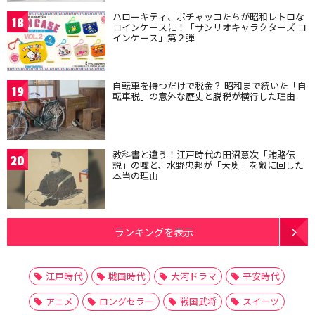
ハローキティ、ポチャッコたちが昭和レトロな
18
コインケースに！「サンリオキャラクターズ コ
インケース」第２弾
自転車を持つだけで税金？ 昭和まで続いた「自
19
転車税」の意外な歴史と脱税が横行した理由
教科書と違う！江戸時代の田沼意次「賄賂伝
20
説」の嘘と、水野忠邦が「大奥」を敵に回した
本当の理由
ランキングを表示
江戸時代
戦国時代
大河ドラマ
平安時代
アニメ
ロングセラー
戦国武将
スイーツ