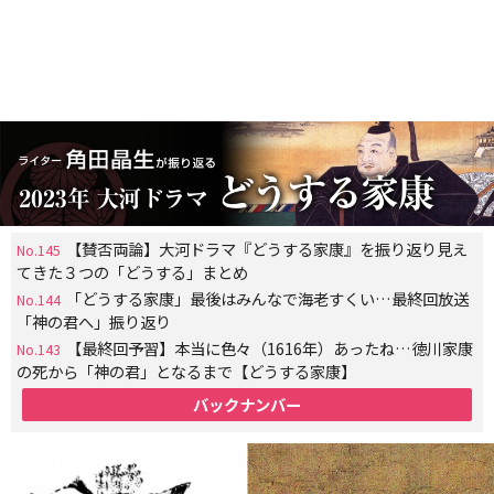
【賛否両論】大河ドラマ『どうする家康』を振り返り見え
No.145
てきた３つの「どうする」まとめ
「どうする家康」最後はみんなで海老すくい…最終回放送
No.144
「神の君へ」振り返り
【最終回予習】本当に色々（1616年）あったね…徳川家康
No.143
の死から「神の君」となるまで【どうする家康】
バックナンバー