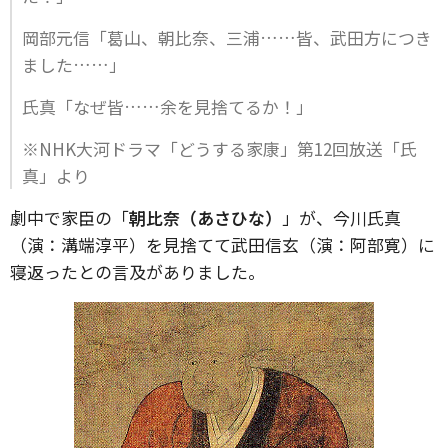
岡部元信「葛山、朝比奈、三浦……皆、武田方につき
ました……」
氏真「なぜ皆……余を見捨てるか！」
※NHK大河ドラマ「どうする家康」第12回放送「氏
真」より
劇中で家臣の「
朝比奈（あさひな）
」が、今川氏真
（演：溝端淳平）を見捨てて武田信玄（演：阿部寛）に
寝返ったとの言及がありました。