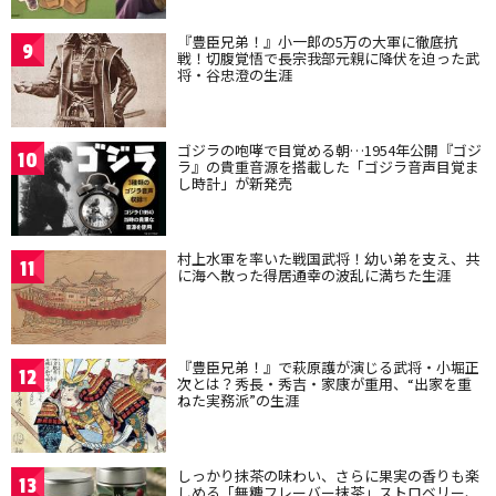
『豊臣兄弟！』小一郎の5万の大軍に徹底抗
9
戦！切腹覚悟で長宗我部元親に降伏を迫った武
将・谷忠澄の生涯
ゴジラの咆哮で目覚める朝…1954年公開『ゴジ
10
ラ』の貴重音源を搭載した「ゴジラ音声目覚ま
し時計」が新発売
村上水軍を率いた戦国武将！幼い弟を支え、共
11
に海へ散った得居通幸の波乱に満ちた生涯
『豊臣兄弟！』で萩原護が演じる武将・小堀正
12
次とは？秀長・秀吉・家康が重用、“出家を重
ねた実務派”の生涯
しっかり抹茶の味わい、さらに果実の香りも楽
13
しめる「無糖フレーバー抹茶」ストロベリー、