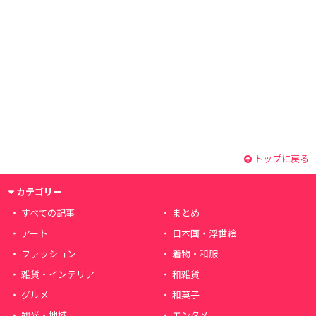
トップに戻る
カテゴリー
すべての記事
まとめ
アート
日本画・浮世絵
ファッション
着物・和服
雑貨・インテリア
和雑貨
グルメ
和菓子
観光・地域
エンタメ