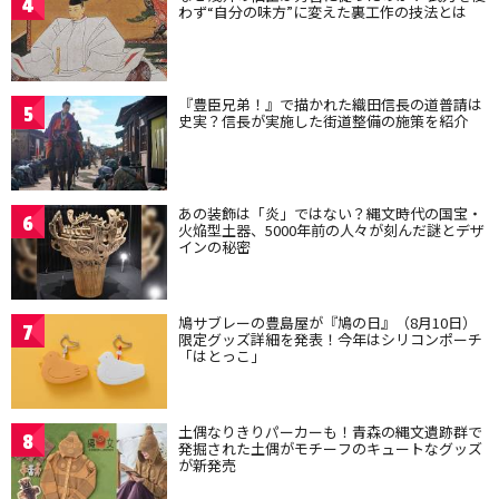
4
わず“自分の味方”に変えた裏工作の技法とは
『豊臣兄弟！』で描かれた織田信長の道普請は
5
史実？信長が実施した街道整備の施策を紹介
あの装飾は「炎」ではない？縄文時代の国宝・
6
火焔型土器、5000年前の人々が刻んだ謎とデザ
インの秘密
鳩サブレーの豊島屋が『鳩の日』（8月10日）
7
限定グッズ詳細を発表！今年はシリコンポーチ
「はとっこ」
土偶なりきりパーカーも！青森の縄文遺跡群で
8
発掘された土偶がモチーフのキュートなグッズ
が新発売