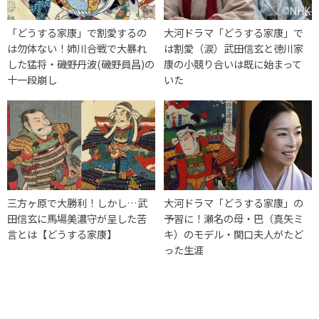
「どうする家康」で割愛するの
大河ドラマ「どうする家康」で
は勿体ない！姉川合戦で大暴れ
は割愛（涙）武田信玄と徳川家
した猛将・磯野丹波(磯野員昌)の
康の小競り合いは既に始まって
十一段崩し
いた
三方ヶ原で大勝利！しかし…武
大河ドラマ「どうする家康」の
田信玄に馬場美濃守が呈した苦
予習に！瀬名の母・巴（真矢ミ
言とは【どうする家康】
キ）のモデル・関口夫人がたど
った生涯