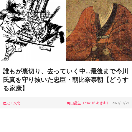
誰もが裏切り、去っていく中…最後まで今川
氏真を守り抜いた忠臣・朝比奈泰朝【どうす
る家康】
歴史・文化
角田晶生（つのだ あきお）
2023/03/29