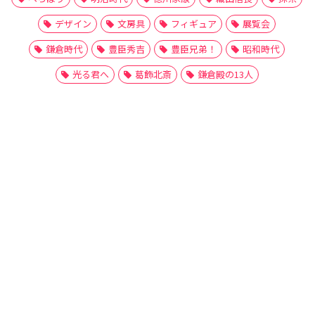
デザイン
文房具
フィギュア
展覧会
鎌倉時代
豊臣秀吉
豊臣兄弟！
昭和時代
光る君へ
葛飾北斎
鎌倉殿の13人