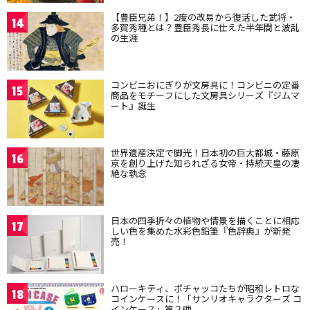
【豊臣兄弟！】2度の改易から復活した武将・
14
多賀秀種とは？豊臣秀長に仕えた半年間と波乱
の生涯
コンビニおにぎりが文房具に！コンビニの定番
15
商品をモチーフにした文房具シリーズ『ジムマ
ート』誕生
世界遺産決定で脚光！日本初の巨大都城・藤原
16
京を創り上げた知られざる女帝・持統天皇の凄
絶な執念
日本の四季折々の植物や情景を描くことに相応
17
しい色を集めた水彩色鉛筆『色辞典』が新発
売！
ハローキティ、ポチャッコたちが昭和レトロな
18
コインケースに！「サンリオキャラクターズ コ
インケース」第２弾