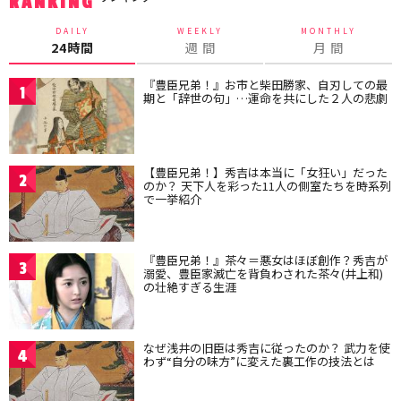
RANKING
DAILY
WEEKLY
MONTHLY
24時間
週 間
月 間
『豊臣兄弟！』お市と柴田勝家、自刃しての最
1
期と「辞世の句」…運命を共にした２人の悲劇
【豊臣兄弟！】秀吉は本当に「女狂い」だった
2
のか？ 天下人を彩った11人の側室たちを時系列
で一挙紹介
『豊臣兄弟！』茶々＝悪女はほぼ創作？秀吉が
3
溺愛、豊臣家滅亡を背負わされた茶々(井上和)
の壮絶すぎる生涯
なぜ浅井の旧臣は秀吉に従ったのか？ 武力を使
4
わず“自分の味方”に変えた裏工作の技法とは