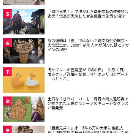
『豊臣兄弟！』で描かれた織田信長の道普請は
5
史実？信長が実施した街道整備の施策を紹介
あの装飾は「炎」ではない？縄文時代の国宝・
6
火焔型土器、5000年前の人々が刻んだ謎とデザ
インの秘密
鳩サブレーの豊島屋が『鳩の日』（8月10日）
7
限定グッズ詳細を発表！今年はシリコンポーチ
「はとっこ」
土偶なりきりパーカーも！青森の縄文遺跡群で
8
発掘された土偶がモチーフのキュートなグッズ
が新発売
『豊臣兄弟！』小一郎の5万の大軍に徹底抗
9
戦！切腹覚悟で長宗我部元親に降伏を迫った武