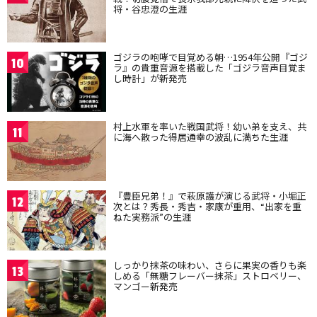
将・谷忠澄の生涯
ゴジラの咆哮で目覚める朝…1954年公開『ゴジ
10
ラ』の貴重音源を搭載した「ゴジラ音声目覚ま
し時計」が新発売
村上水軍を率いた戦国武将！幼い弟を支え、共
11
に海へ散った得居通幸の波乱に満ちた生涯
『豊臣兄弟！』で萩原護が演じる武将・小堀正
12
次とは？秀長・秀吉・家康が重用、“出家を重
ねた実務派”の生涯
しっかり抹茶の味わい、さらに果実の香りも楽
13
しめる「無糖フレーバー抹茶」ストロベリー、
マンゴー新発売