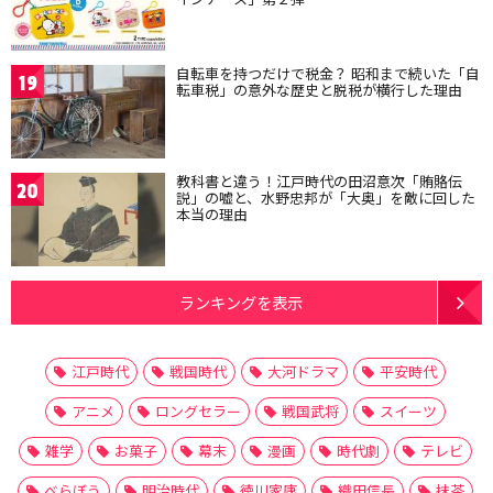
自転車を持つだけで税金？ 昭和まで続いた「自
19
転車税」の意外な歴史と脱税が横行した理由
教科書と違う！江戸時代の田沼意次「賄賂伝
20
説」の嘘と、水野忠邦が「大奥」を敵に回した
本当の理由
ランキングを表示
江戸時代
戦国時代
大河ドラマ
平安時代
アニメ
ロングセラー
戦国武将
スイーツ
雑学
お菓子
幕末
漫画
時代劇
テレビ
べらぼう
明治時代
徳川家康
織田信長
抹茶