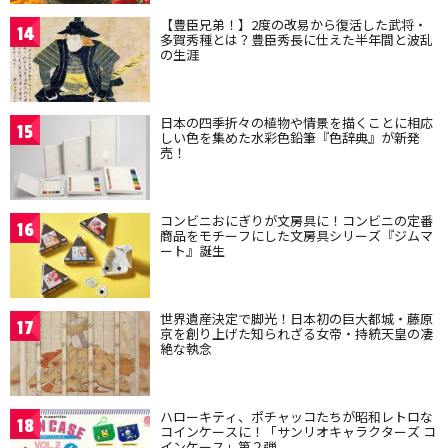
【豊臣兄弟！】2度の改易から復活した武将・
14
多賀秀種とは？豊臣秀長に仕えた半年間と波乱
の生涯
日本の四季折々の植物や情景を描くことに相応
15
しい色を集めた水彩色鉛筆『色辞典』が新発
売！
コンビニおにぎりが文房具に！コンビニの定番
16
商品をモチーフにした文房具シリーズ『ジムマ
ート』誕生
世界遺産決定で脚光！日本初の巨大都城・藤原
17
京を創り上げた知られざる女帝・持統天皇の凄
絶な執念
ハローキティ、ポチャッコたちが昭和レトロな
18
コインケースに！「サンリオキャラクターズ コ
インケース」第２弾