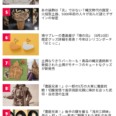
あの装飾は「炎」ではない？縄文時代の国宝・
5
火焔型土器、5000年前の人々が刻んだ謎とデザ
インの秘密
鳩サブレーの豊島屋が『鳩の日』（8月10日）
6
限定グッズ詳細を発表！今年はシリコンポーチ
「はとっこ」
土偶なりきりパーカーも！青森の縄文遺跡群で
7
発掘された土偶がモチーフのキュートなグッズ
が新発売
『豊臣兄弟！』小一郎の5万の大軍に徹底抗
8
戦！切腹覚悟で長宗我部元親に降伏を迫った武
将・谷忠澄の生涯
『豊臣兄弟！』後半の鍵を握る「浅井三姉妹」
9
茶々・初・江——秀吉に翻弄された波乱の生涯