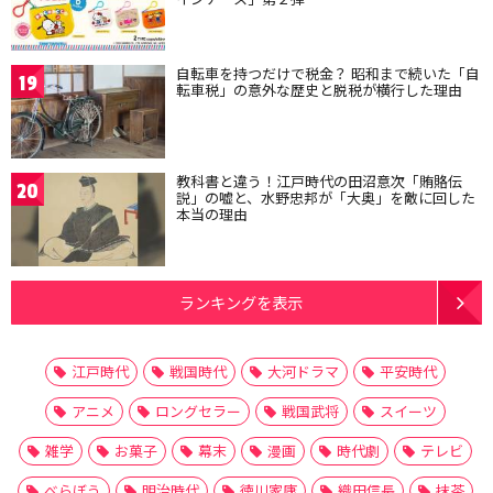
自転車を持つだけで税金？ 昭和まで続いた「自
19
転車税」の意外な歴史と脱税が横行した理由
教科書と違う！江戸時代の田沼意次「賄賂伝
20
説」の嘘と、水野忠邦が「大奥」を敵に回した
本当の理由
ランキングを表示
江戸時代
戦国時代
大河ドラマ
平安時代
アニメ
ロングセラー
戦国武将
スイーツ
雑学
お菓子
幕末
漫画
時代劇
テレビ
べらぼう
明治時代
徳川家康
織田信長
抹茶