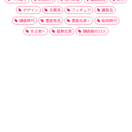
デザイン
文房具
フィギュア
展覧会
鎌倉時代
豊臣秀吉
豊臣兄弟！
昭和時代
光る君へ
葛飾北斎
鎌倉殿の13人