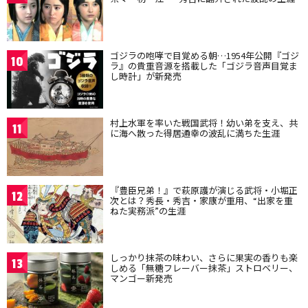
ゴジラの咆哮で目覚める朝…1954年公開『ゴジ
10
ラ』の貴重音源を搭載した「ゴジラ音声目覚ま
し時計」が新発売
村上水軍を率いた戦国武将！幼い弟を支え、共
11
に海へ散った得居通幸の波乱に満ちた生涯
『豊臣兄弟！』で萩原護が演じる武将・小堀正
12
次とは？秀長・秀吉・家康が重用、“出家を重
ねた実務派”の生涯
しっかり抹茶の味わい、さらに果実の香りも楽
13
しめる「無糖フレーバー抹茶」ストロベリー、
マンゴー新発売