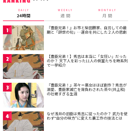
RANKING
DAILY
WEEKLY
MONTHLY
24時間
週 間
月 間
『豊臣兄弟！』お市と柴田勝家、自刃しての最
1
期と「辞世の句」…運命を共にした２人の悲劇
【豊臣兄弟！】秀吉は本当に「女狂い」だった
2
のか？ 天下人を彩った11人の側室たちを時系列
で一挙紹介
『豊臣兄弟！』茶々＝悪女はほぼ創作？秀吉が
3
溺愛、豊臣家滅亡を背負わされた茶々(井上和)
の壮絶すぎる生涯
なぜ浅井の旧臣は秀吉に従ったのか？ 武力を使
4
わず“自分の味方”に変えた裏工作の技法とは