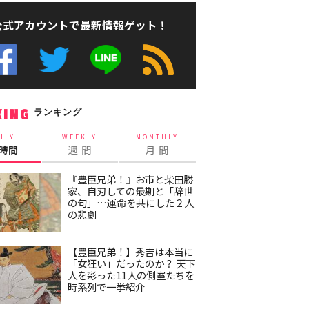
公式アカウントで最新情報ゲット！
ランキング
KING
ILY
WEEKLY
MONTHLY
4時間
週 間
月 間
『豊臣兄弟！』お市と柴田勝
家、自刃しての最期と「辞世
の句」…運命を共にした２人
の悲劇
【豊臣兄弟！】秀吉は本当に
「女狂い」だったのか？ 天下
人を彩った11人の側室たちを
時系列で一挙紹介