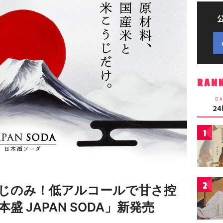
RAN
DA
2
1
2
じのみ！低アルコールで甘さ控
 JAPAN SODA」新発売