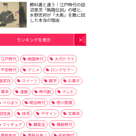
教科書と違う！江戸時代の田
沼意次「賄賂伝説」の嘘と、
水野忠邦が「大奥」を敵に回
した本当の理由
ランキングを表示
江戸時代
戦国時代
大河ドラマ
平安時代
アニメ
ロングセラー
国武将
スイーツ
雑学
お菓子
幕末
漫画
時代劇
テレビ
べらぼう
明治時代
徳川家康
田信長
抹茶
デザイン
文房具
フィギュア
展覧会
鎌倉時代
豊臣秀吉
豊臣兄弟！
昭和時代