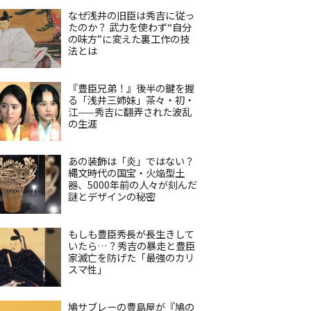
なぜ浅井の旧臣は秀吉に従っ
たのか？ 武力を使わず“自分
の味方”に変えた裏工作の技
法とは
『豊臣兄弟！』後半の鍵を握
る「浅井三姉妹」茶々・初・
江——秀吉に翻弄された波乱
の生涯
あの装飾は「炎」ではない？
縄文時代の国宝・火焔型土
器、5000年前の人々が刻んだ
謎とデザインの秘密
もしも豊臣秀長が長生きして
いたら…？秀吉の暴走と豊臣
家滅亡を防げた「最強のカリ
スマ性」
鳩サブレーの豊島屋が『鳩の