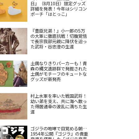
日』（8月10日）限定グッズ
詳細を発表！今年はシリコン
ポーチ「はとっこ」
『豊臣兄弟！』小一郎の5万
の大軍に徹底抗戦！切腹覚悟
で長宗我部元親に降伏を迫っ
た武将・谷忠澄の生涯
土偶なりきりパーカーも！青
森の縄文遺跡群で発掘された
土偶がモチーフのキュートな
グッズが新発売
村上水軍を率いた戦国武将！
幼い弟を支え、共に海へ散っ
た得居通幸の波乱に満ちた生
涯
ゴジラの咆哮で目覚める朝…
1954年公開『ゴジラ』の貴重
音源を搭載した「ゴジラ音声