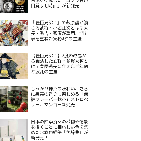
目覚まし時計」が新発売
『豊臣兄弟！』で萩原護が演
じる武将・小堀正次とは？秀
長・秀吉・家康が重用、“出
家を重ねた実務派”の生涯
【豊臣兄弟！】2度の改易か
ら復活した武将・多賀秀種と
は？豊臣秀長に仕えた半年間
と波乱の生涯
しっかり抹茶の味わい、さら
に果実の香りも楽しめる「無
糖フレーバー抹茶」ストロベ
リー、マンゴー新発売
日本の四季折々の植物や情景
を描くことに相応しい色を集
めた水彩色鉛筆『色辞典』が
新発売！