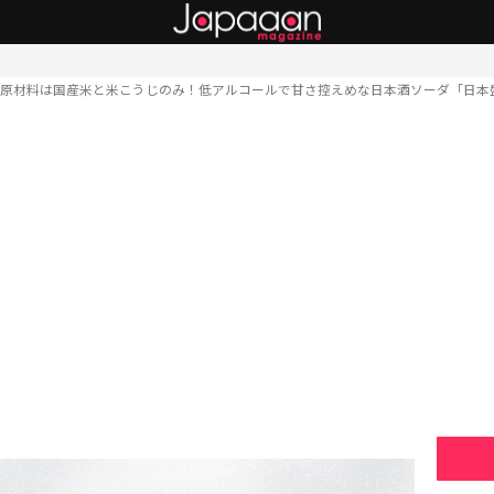
原材料は国産米と米こうじのみ！低アルコールで甘さ控えめな日本酒ソーダ「日本盛 JA