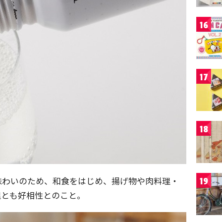
16
17
18
味わいのため、和食をはじめ、揚げ物や肉料理・
19
理とも好相性とのこと。