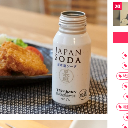
20
戦
織