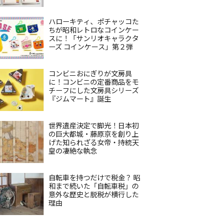
ハローキティ、ポチャッコた
ちが昭和レトロなコインケー
スに！「サンリオキャラクタ
ーズ コインケース」第２弾
コンビニおにぎりが文房具
に！コンビニの定番商品をモ
チーフにした文房具シリーズ
『ジムマート』誕生
世界遺産決定で脚光！日本初
の巨大都城・藤原京を創り上
げた知られざる女帝・持統天
皇の凄絶な執念
自転車を持つだけで税金？ 昭
和まで続いた「自転車税」の
意外な歴史と脱税が横行した
理由