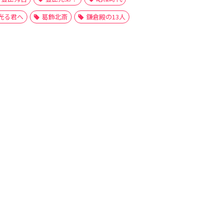
光る君へ
葛飾北斎
鎌倉殿の13人