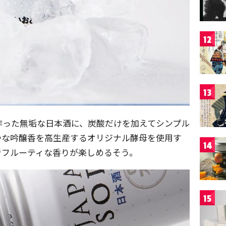
12
13
作った無垢な日本酒に、炭酸だけを加えてシンプル
かな吟醸香を高生産するオリジナル酵母を使用す
14
でフルーティな香りが楽しめるそう。
15