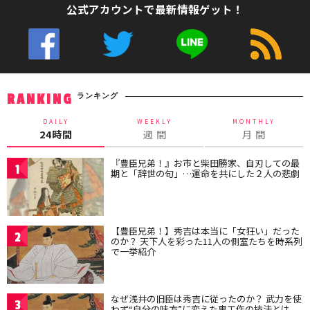
公式アカウントで最新情報ゲット！
ランキング
RANKING
DAILY
WEEKLY
MONTHLY
24時間
週 間
月 間
『豊臣兄弟！』お市と柴田勝家、自刃しての最
1
期と「辞世の句」…運命を共にした２人の悲劇
【豊臣兄弟！】秀吉は本当に「女狂い」だった
2
のか？ 天下人を彩った11人の側室たちを時系列
で一挙紹介
なぜ浅井の旧臣は秀吉に従ったのか？ 武力を使
3
わず“自分の味方”に変えた裏工作の技法とは