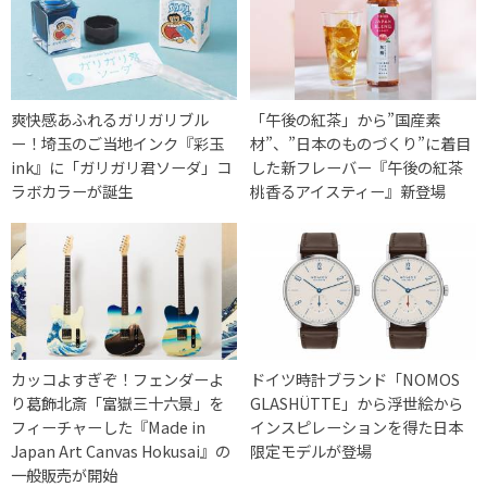
爽快感あふれるガリガリブル
「午後の紅茶」から”国産素
ー！埼玉のご当地インク『彩玉
材”、”日本のものづくり”に着目
ink』に「ガリガリ君ソーダ」コ
した新フレーバー『午後の紅茶
ラボカラーが誕生
桃香るアイスティー』新登場
カッコよすぎぞ！フェンダーよ
ドイツ時計ブランド「NOMOS
り葛飾北斎「富嶽三十六景」を
GLASHÜTTE」から浮世絵から
フィーチャーした『Made in
インスピレーションを得た日本
Japan Art Canvas Hokusai』の
限定モデルが登場
一般販売が開始