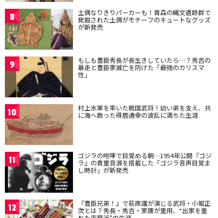
土偶なりきりパーカーも！青森の縄文遺跡群で
8
発掘された土偶がモチーフのキュートなグッズ
が新発売
もしも豊臣秀長が長生きしていたら…？秀吉の
9
暴走と豊臣家滅亡を防げた「最強のカリスマ
性」
村上水軍を率いた戦国武将！幼い弟を支え、共
10
に海へ散った得居通幸の波乱に満ちた生涯
ゴジラの咆哮で目覚める朝…1954年公開『ゴジ
11
ラ』の貴重音源を搭載した「ゴジラ音声目覚ま
し時計」が新発売
『豊臣兄弟！』で萩原護が演じる武将・小堀正
12
次とは？秀長・秀吉・家康が重用、“出家を重
ねた実務派”の生涯