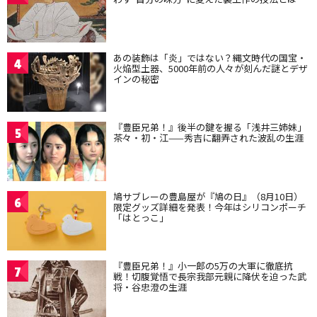
あの装飾は「炎」ではない？縄文時代の国宝・
4
火焔型土器、5000年前の人々が刻んだ謎とデザ
インの秘密
『豊臣兄弟！』後半の鍵を握る「浅井三姉妹」
5
茶々・初・江——秀吉に翻弄された波乱の生涯
鳩サブレーの豊島屋が『鳩の日』（8月10日）
6
限定グッズ詳細を発表！今年はシリコンポーチ
「はとっこ」
『豊臣兄弟！』小一郎の5万の大軍に徹底抗
7
戦！切腹覚悟で長宗我部元親に降伏を迫った武
将・谷忠澄の生涯