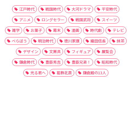
江戸時代
戦国時代
大河ドラマ
平安時代
アニメ
ロングセラー
戦国武将
スイーツ
雑学
お菓子
幕末
漫画
時代劇
テレビ
べらぼう
明治時代
徳川家康
織田信長
抹茶
デザイン
文房具
フィギュア
展覧会
鎌倉時代
豊臣秀吉
豊臣兄弟！
昭和時代
光る君へ
葛飾北斎
鎌倉殿の13人