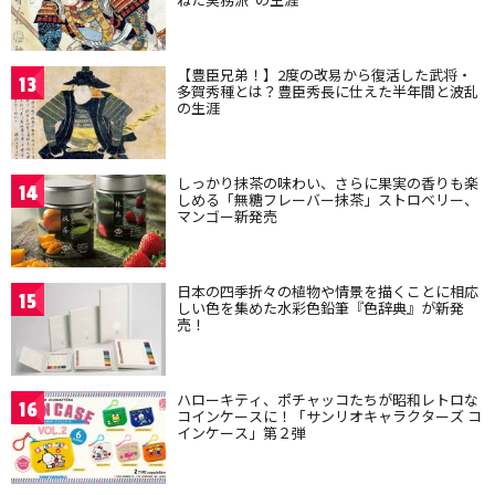
【豊臣兄弟！】2度の改易から復活した武将・
13
多賀秀種とは？豊臣秀長に仕えた半年間と波乱
の生涯
しっかり抹茶の味わい、さらに果実の香りも楽
14
しめる「無糖フレーバー抹茶」ストロベリー、
マンゴー新発売
日本の四季折々の植物や情景を描くことに相応
15
しい色を集めた水彩色鉛筆『色辞典』が新発
売！
ハローキティ、ポチャッコたちが昭和レトロな
16
コインケースに！「サンリオキャラクターズ コ
インケース」第２弾