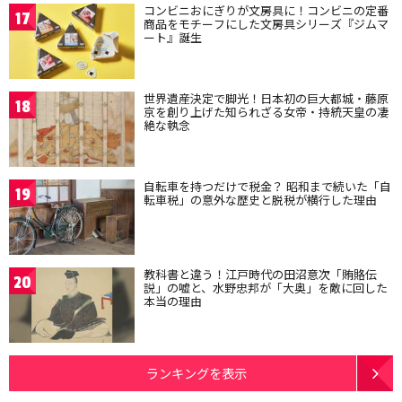
コンビニおにぎりが文房具に！コンビニの定番
17
商品をモチーフにした文房具シリーズ『ジムマ
ート』誕生
世界遺産決定で脚光！日本初の巨大都城・藤原
18
京を創り上げた知られざる女帝・持統天皇の凄
絶な執念
自転車を持つだけで税金？ 昭和まで続いた「自
19
転車税」の意外な歴史と脱税が横行した理由
教科書と違う！江戸時代の田沼意次「賄賂伝
20
説」の嘘と、水野忠邦が「大奥」を敵に回した
本当の理由
ランキングを表示