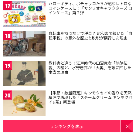
ハローキティ、ポチャッコたちが昭和レトロな
17
コインケースに！「サンリオキャラクターズ コ
インケース」第２弾
自転車を持つだけで税金？ 昭和まで続いた「自
18
転車税」の意外な歴史と脱税が横行した理由
教科書と違う！江戸時代の田沼意次「賄賂伝
19
説」の嘘と、水野忠邦が「大奥」を敵に回した
本当の理由
【季節・数量限定】キンモクセイの香りを天然
20
精油で再現した「スチームクリーム キンモクセ
イ&茶」新登場
ランキングを表示