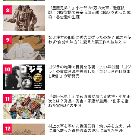
『豊臣兄弟！』小一郎の5万の大軍に徹底抗
8
戦！切腹覚悟で長宗我部元親に降伏を迫った武
将・谷忠澄の生涯
なぜ浅井の旧臣は秀吉に従ったのか？ 武力を使
9
わず“自分の味方”に変えた裏工作の技法とは
ゴジラの咆哮で目覚める朝…1954年公開『ゴジ
10
ラ』の貴重音源を搭載した「ゴジラ音声目覚ま
し時計」が新発売
『豊臣兄弟！』で萩原護が演じる武将・小堀正
11
次とは？秀長・秀吉・家康が重用、“出家を重
ねた実務派”の生涯
村上水軍を率いた戦国武将！幼い弟を支え、共
12
に海へ散った得居通幸の波乱に満ちた生涯