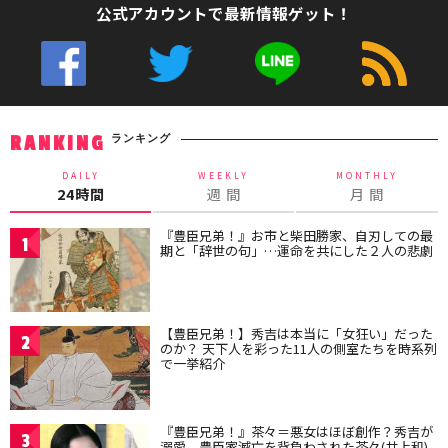
公式アカウントで最新情報ゲット！
ランキング
RANKING
DAILY
WEEKLY
MONTHLY
24時間
週 間
月 間
『豊臣兄弟！』お市と柴田勝家、自刃しての最
1
期と「辞世の句」…運命を共にした２人の悲劇
【豊臣兄弟！】秀吉は本当に「女狂い」だった
2
のか？ 天下人を彩った11人の側室たちを時系列
で一挙紹介
『豊臣兄弟！』茶々＝悪女はほぼ創作？秀吉が
3
溺愛、豊臣家滅亡を背負わされた茶々(井上和)