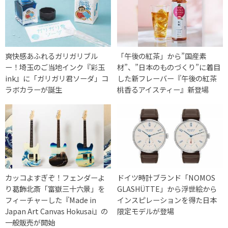
爽快感あふれるガリガリブル
「午後の紅茶」から”国産素
ー！埼玉のご当地インク『彩玉
材”、”日本のものづくり”に着目
ink』に「ガリガリ君ソーダ」コ
した新フレーバー『午後の紅茶
ラボカラーが誕生
桃香るアイスティー』新登場
カッコよすぎぞ！フェンダーよ
ドイツ時計ブランド「NOMOS
り葛飾北斎「富嶽三十六景」を
GLASHÜTTE」から浮世絵から
フィーチャーした『Made in
インスピレーションを得た日本
Japan Art Canvas Hokusai』の
限定モデルが登場
一般販売が開始