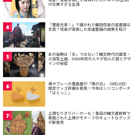
の壮絶すぎる生涯
『豊臣兄弟！』で描かれた織田信長の道普請は
4
史実？信長が実施した街道整備の施策を紹介
あの装飾は「炎」ではない？縄文時代の国宝・
5
火焔型土器、5000年前の人々が刻んだ謎とデザ
インの秘密
鳩サブレーの豊島屋が『鳩の日』（8月10日）
6
限定グッズ詳細を発表！今年はシリコンポーチ
「はとっこ」
土偶なりきりパーカーも！青森の縄文遺跡群で
7
発掘された土偶がモチーフのキュートなグッズ
が新発売