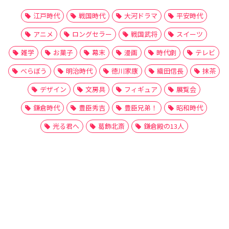
江戸時代
戦国時代
大河ドラマ
平安時代
アニメ
ロングセラー
戦国武将
スイーツ
雑学
お菓子
幕末
漫画
時代劇
テレビ
べらぼう
明治時代
徳川家康
織田信長
抹茶
デザイン
文房具
フィギュア
展覧会
鎌倉時代
豊臣秀吉
豊臣兄弟！
昭和時代
光る君へ
葛飾北斎
鎌倉殿の13人