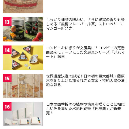
しっかり抹茶の味わい、さらに果実の香りも楽
13
しめる「無糖フレーバー抹茶」ストロベリー、
マンゴー新発売
コンビニおにぎりが文房具に！コンビニの定番
14
商品をモチーフにした文房具シリーズ『ジムマ
ート』誕生
世界遺産決定で脚光！日本初の巨大都城・藤原
15
京を創り上げた知られざる女帝・持統天皇の凄
絶な執念
日本の四季折々の植物や情景を描くことに相応
16
しい色を集めた水彩色鉛筆『色辞典』が新発
売！