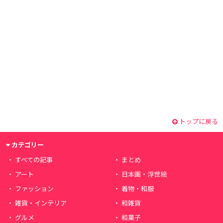
トップに戻る
カテゴリー
すべての記事
まとめ
アート
日本画・浮世絵
ファッション
着物・和服
雑貨・インテリア
和雑貨
グルメ
和菓子