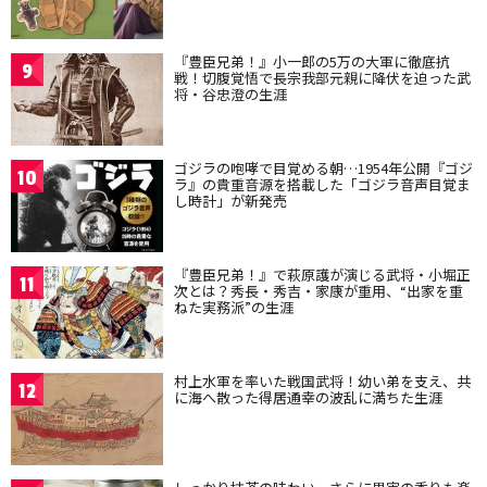
『豊臣兄弟！』小一郎の5万の大軍に徹底抗
9
戦！切腹覚悟で長宗我部元親に降伏を迫った武
将・谷忠澄の生涯
ゴジラの咆哮で目覚める朝…1954年公開『ゴジ
10
ラ』の貴重音源を搭載した「ゴジラ音声目覚ま
し時計」が新発売
『豊臣兄弟！』で萩原護が演じる武将・小堀正
11
次とは？秀長・秀吉・家康が重用、“出家を重
ねた実務派”の生涯
村上水軍を率いた戦国武将！幼い弟を支え、共
12
に海へ散った得居通幸の波乱に満ちた生涯