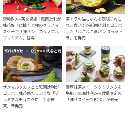
5種類の抹茶を堪能！祇園辻利が
茶トラの猫ちゃんを表現♡ねこ
抹茶好きに捧ぐ至極のクリスマ
ねこ食パンが祇園辻利とコラボ
スケーキ「抹茶ショコラノエル
した「ねこねこ食パン まっ茶ト
プレミアム」登場
ラ」を発売
サンマルクカフェと祇園辻利が
濃厚抹茶スイーツ＆ドリンクを
コラボ！抹茶感たっぷりな「プ
堪能！祇園辻利から数量限定の
レミアムチョコクロ 宇治抹
「抹茶スイーツBOX」が発売
茶」新発売