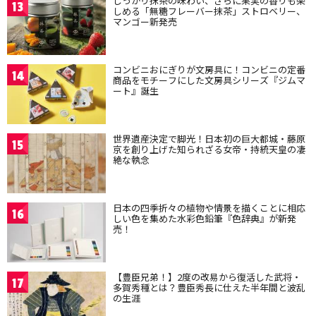
しっかり抹茶の味わい、さらに果実の香りも楽
13
しめる「無糖フレーバー抹茶」ストロベリー、
マンゴー新発売
コンビニおにぎりが文房具に！コンビニの定番
14
商品をモチーフにした文房具シリーズ『ジムマ
ート』誕生
世界遺産決定で脚光！日本初の巨大都城・藤原
15
京を創り上げた知られざる女帝・持統天皇の凄
絶な執念
日本の四季折々の植物や情景を描くことに相応
16
しい色を集めた水彩色鉛筆『色辞典』が新発
売！
【豊臣兄弟！】2度の改易から復活した武将・
17
多賀秀種とは？豊臣秀長に仕えた半年間と波乱
の生涯