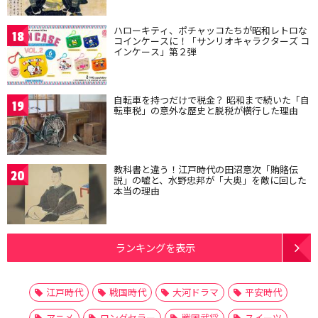
ハローキティ、ポチャッコたちが昭和レトロな
18
コインケースに！「サンリオキャラクターズ コ
インケース」第２弾
自転車を持つだけで税金？ 昭和まで続いた「自
19
転車税」の意外な歴史と脱税が横行した理由
教科書と違う！江戸時代の田沼意次「賄賂伝
20
説」の嘘と、水野忠邦が「大奥」を敵に回した
本当の理由
ランキングを表示
江戸時代
戦国時代
大河ドラマ
平安時代
アニメ
ロングセラー
戦国武将
スイーツ