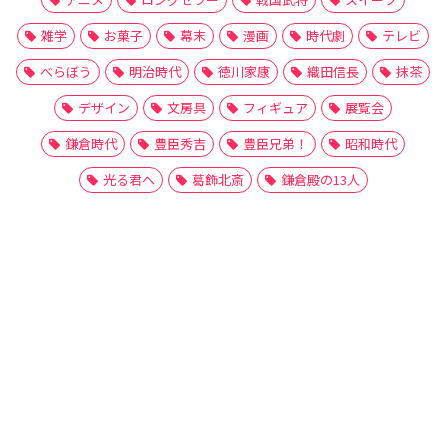
雑学
お菓子
幕末
漫画
時代劇
テレビ
べらぼう
明治時代
徳川家康
織田信長
抹茶
デザイン
文房具
フィギュア
展覧会
鎌倉時代
豊臣秀吉
豊臣兄弟！
昭和時代
光る君へ
葛飾北斎
鎌倉殿の13人