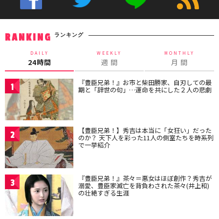
ランキング
RANKING
DAILY
WEEKLY
MONTHLY
24時間
週 間
月 間
『豊臣兄弟！』お市と柴田勝家、自刃しての最
1
期と「辞世の句」…運命を共にした２人の悲劇
【豊臣兄弟！】秀吉は本当に「女狂い」だった
2
のか？ 天下人を彩った11人の側室たちを時系列
で一挙紹介
『豊臣兄弟！』茶々＝悪女はほぼ創作？秀吉が
3
溺愛、豊臣家滅亡を背負わされた茶々(井上和)
の壮絶すぎる生涯