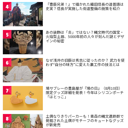
『豊臣兄弟！』で描かれた織田信長の道普請は
4
史実？信長が実施した街道整備の施策を紹介
あの装飾は「炎」ではない？縄文時代の国宝・
5
火焔型土器、5000年前の人々が刻んだ謎とデザ
インの秘密
なぜ浅井の旧臣は秀吉に従ったのか？ 武力を使
6
わず“自分の味方”に変えた裏工作の技法とは
鳩サブレーの豊島屋が『鳩の日』（8月10日）
7
限定グッズ詳細を発表！今年はシリコンポーチ
「はとっこ」
土偶なりきりパーカーも！青森の縄文遺跡群で
8
発掘された土偶がモチーフのキュートなグッズ
が新発売