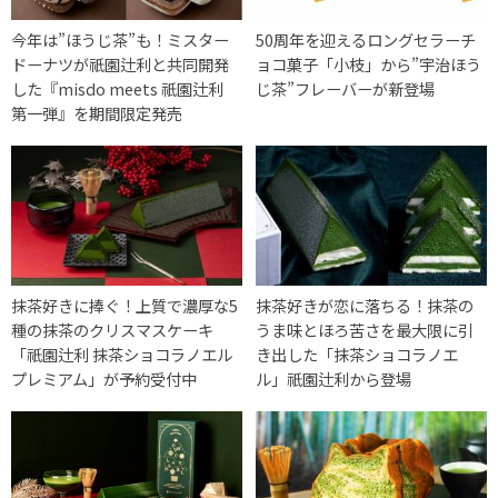
今年は”ほうじ茶”も！ミスター
50周年を迎えるロングセラーチ
ドーナツが祇園辻利と共同開発
ョコ菓子「小枝」から”宇治ほう
した『misdo meets 祇園辻利
じ茶”フレーバーが新登場
第一弾』を期間限定発売
抹茶好きに捧ぐ！上質で濃厚な5
抹茶好きが恋に落ちる！抹茶の
種の抹茶のクリスマスケーキ
うま味とほろ苦さを最大限に引
「祇園辻利 抹茶ショコラノエル
き出した「抹茶ショコラノエ
プレミアム」が予約受付中
ル」祇園辻利から登場