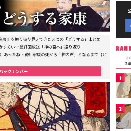
家康』を振り返り見えてきた３つの「どうする」まとめ
老すくい…最終回放送「神の君へ」振り返り
RAN
6年）あったね…徳川家康の死から「神の君」となるまで【ど
DA
2
バックナンバー
1
2