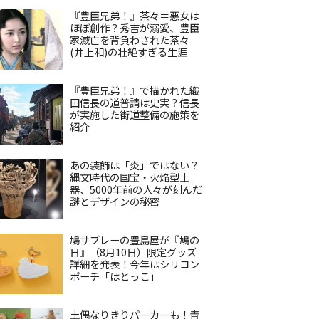
『豊臣兄弟！』茶々＝悪女は
ほぼ創作？秀吉が溺愛、豊臣
家滅亡を背負わされた茶々
(井上和)の壮絶すぎる生涯
『豊臣兄弟！』で描かれた織
田信長の道普請は史実？信長
が実施した街道整備の施策を
紹介
あの装飾は「炎」ではない？
縄文時代の国宝・火焔型土
器、5000年前の人々が刻んだ
謎とデザインの秘密
鳩サブレーの豊島屋が『鳩の
日』（8月10日）限定グッズ
詳細を発表！今年はシリコン
ポーチ「はとっこ」
土偶なりきりパーカーも！青