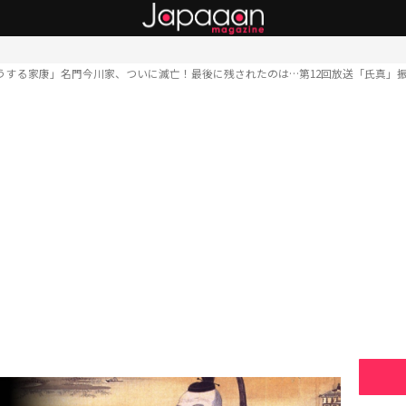
うする家康」名門今川家、ついに滅亡！最後に残されたのは…第12回放送「氏真」