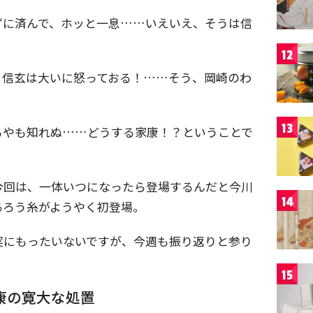
ずに済んで、ホッと一息……いえいえ、そうは信
12
。信玄は大いに怒っておる！……そう、岡崎のわ
13
るやも知れぬ……どうする家康！？ということで
今回は、一体いつになったら登場するんだと今川
14
あろう糸がようやく初登場。
実にもったいないですが、今週も振り返りと参り
15
康の寛大な処置