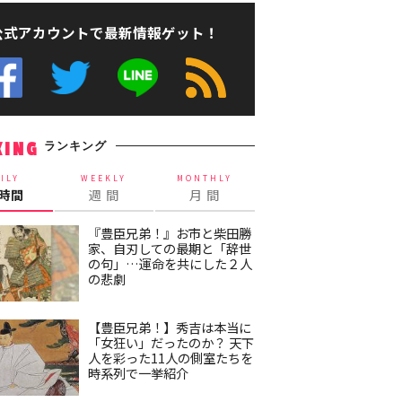
公式アカウントで最新情報ゲット！
ランキング
KING
ILY
WEEKLY
MONTHLY
4時間
週 間
月 間
『豊臣兄弟！』お市と柴田勝
家、自刃しての最期と「辞世
の句」…運命を共にした２人
の悲劇
【豊臣兄弟！】秀吉は本当に
「女狂い」だったのか？ 天下
人を彩った11人の側室たちを
時系列で一挙紹介