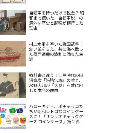
自転車を持つだけで税金？ 昭
和まで続いた「自転車税」の
意外な歴史と脱税が横行した
理由
村上水軍を率いた戦国武将！
幼い弟を支え、共に海へ散っ
た得居通幸の波乱に満ちた生
涯
教科書と違う！江戸時代の田
沼意次「賄賂伝説」の嘘と、
水野忠邦が「大奥」を敵に回
した本当の理由
ハローキティ、ポチャッコた
ちが昭和レトロなコインケー
スに！「サンリオキャラクタ
ーズ コインケース」第２弾