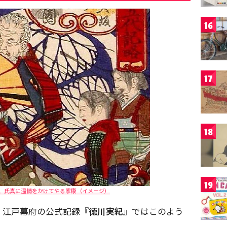
16
17
18
19
、氏真に温情をかけてやる家康（イメージ）
、江戸幕府の公式記録『
徳川実紀
』ではこのよう