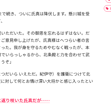
）まで続き、ついに氏真は降伏します。懸川城を受
て、
見いただいた。その御恩を忘れるはずはない。だ
々ご意見申し上げたが、氏真様はへつらい者の言
さった。我が身を守るためやむなく戦ったが、本
舅でいらっしゃるから、北条殿と力を合わせて武
ょうぞ」
まつだいら いえただ。紀伊守）を護衛につけて北
置に対して何とお情け深い大将かと感じ入ったとい
に返り咲いた氏真だが……