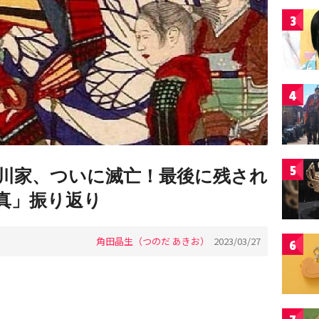
3
4
5
川家、ついに滅亡！最後に残され
氏真」振り返り
角田晶生（つのだ あきお）
2023/03/27
6