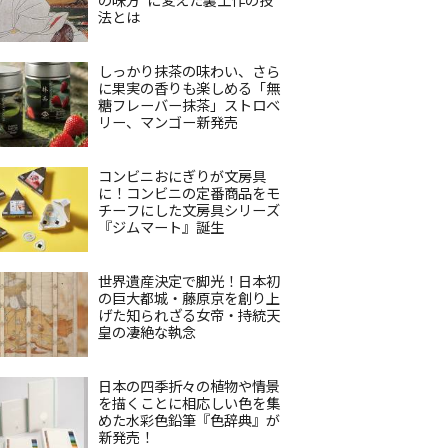
法とは
しっかり抹茶の味わい、さら
に果実の香りも楽しめる「無
糖フレーバー抹茶」ストロベ
リー、マンゴー新発売
コンビニおにぎりが文房具
に！コンビニの定番商品をモ
チーフにした文房具シリーズ
『ジムマート』誕生
世界遺産決定で脚光！日本初
の巨大都城・藤原京を創り上
げた知られざる女帝・持統天
皇の凄絶な執念
日本の四季折々の植物や情景
を描くことに相応しい色を集
めた水彩色鉛筆『色辞典』が
新発売！