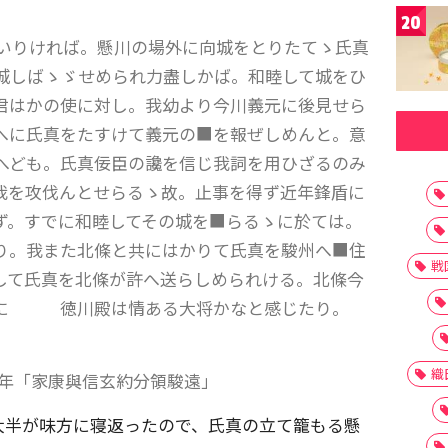
20
いりければ。懸川の場外に向城をとりたてゝ氏真
城しばゝゞせめられ力盡しかば。和睦して城をひ
はかの使に対し。我幼より今川義元に後見せら
へに氏真をたすけて義元の■を報ぜしめんと。意
へども。氏真佞臣の讒を信じ我詞を用ひざるのみ
我を攻伐んとせらるゝ故。止事を得ず近年鋒盾に
ず。すでに和睦してその城を■らるゝに於ては。
り。我また北條と共にはかりて氏真を駿州へ■住
戦
して氏真を北條が許へ送らしめられける。北條今
げに 徳川殿は情ある大将かなと感じたり。
織
二年「家康與信玄約分領駿遠」
大半が味方に寝返ったので、氏真の立て籠もる懸