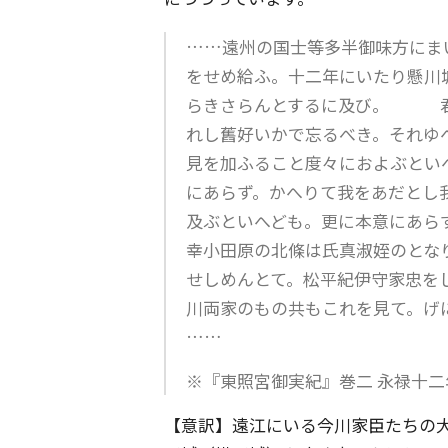
……遠州の国士等多半御味方にま
をせめ給ふ。十二年にいたり懸川
らきさらんとするに及び。 君
れし舊好いかで忘るべき。それゆ
見を加ふること度々におよぶとい
にあらず。かへりて我をあだとし
及ぶといへども。更に本意にあら
幸小田原の北條は氏真淑姪のとな
せしめんとて。松平紀伊守家忠を
川両家のもの共もこれを見て。
……
※『東照宮御実紀』巻二 永禄十
【意訳】遠江にいる今川家臣たちの