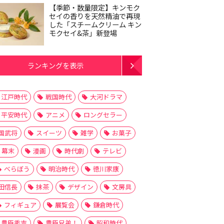
【季節・数量限定】キンモク
セイの香りを天然精油で再現
した「スチームクリーム キン
モクセイ&茶」新登場
ランキングを表示
江戸時代
戦国時代
大河ドラマ
平安時代
アニメ
ロングセラー
国武将
スイーツ
雑学
お菓子
幕末
漫画
時代劇
テレビ
べらぼう
明治時代
徳川家康
田信長
抹茶
デザイン
文房具
フィギュア
展覧会
鎌倉時代
豊臣秀吉
豊臣兄弟！
昭和時代