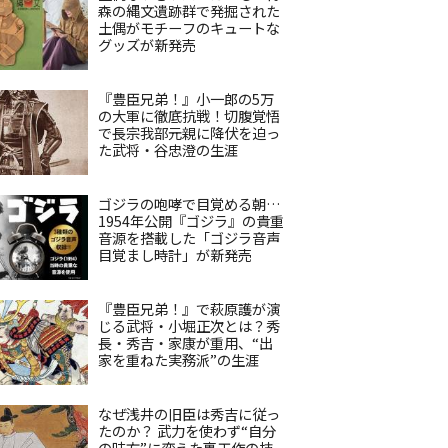
森の縄文遺跡群で発掘された
土偶がモチーフのキュートな
グッズが新発売
『豊臣兄弟！』小一郎の5万
の大軍に徹底抗戦！切腹覚悟
で長宗我部元親に降伏を迫っ
た武将・谷忠澄の生涯
ゴジラの咆哮で目覚める朝…
1954年公開『ゴジラ』の貴重
音源を搭載した「ゴジラ音声
目覚まし時計」が新発売
『豊臣兄弟！』で萩原護が演
じる武将・小堀正次とは？秀
長・秀吉・家康が重用、“出
家を重ねた実務派”の生涯
なぜ浅井の旧臣は秀吉に従っ
たのか？ 武力を使わず“自分
の味方”に変えた裏工作の技