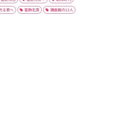
光る君へ
葛飾北斎
鎌倉殿の13人