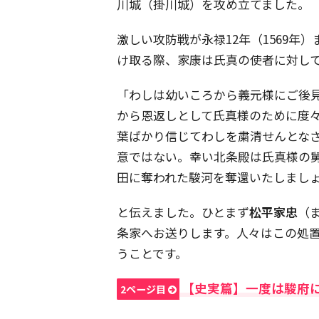
川城（掛川城）を攻め立てました。
激しい攻防戦が永禄12年（1569年
け取る際、家康は氏真の使者に対し
「わしは幼いころから義元様にご後
から恩返しとして氏真様のために度
葉ばかり信じてわしを粛清せんとな
意ではない。幸い北条殿は氏真様の
田に奪われた駿河を奪還いたしまし
と伝えました。ひとまず
松平家忠
（
条家へお送りします。人々はこの処
うことです。
【史実篇】一度は駿府
2ページ目