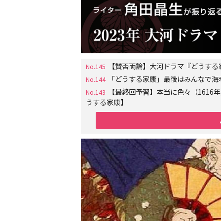
【賛否両論】大河ドラマ『どうする
No.145
「どうする家康」最後はみんなで海
No.144
【最終回予習】本当に色々（161
No.143
うする家康】