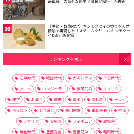
転車税」の意外な歴史と脱税が横行した理由
【季節・数量限定】キンモクセイの香りを天然
20
精油で再現した「スチームクリーム キンモクセ
イ&茶」新登場
ランキングを表示
江戸時代
戦国時代
大河ドラマ
平安時代
アニメ
ロングセラー
戦国武将
スイーツ
雑学
お菓子
幕末
漫画
時代劇
テレビ
べらぼう
明治時代
徳川家康
織田信長
抹茶
デザイン
文房具
フィギュア
展覧会
鎌倉時代
豊臣秀吉
豊臣兄弟！
昭和時代