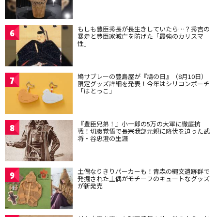
もしも豊臣秀長が長生きしていたら…？秀吉の
6
暴走と豊臣家滅亡を防げた「最強のカリスマ
性」
鳩サブレーの豊島屋が『鳩の日』（8月10日）
7
限定グッズ詳細を発表！今年はシリコンポーチ
「はとっこ」
『豊臣兄弟！』小一郎の5万の大軍に徹底抗
8
戦！切腹覚悟で長宗我部元親に降伏を迫った武
将・谷忠澄の生涯
土偶なりきりパーカーも！青森の縄文遺跡群で
9
発掘された土偶がモチーフのキュートなグッズ
が新発売