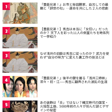
『豊臣兄弟！』お市と柴田勝家、自刃しての最
1
期と「辞世の句」…運命を共にした２人の悲劇
【豊臣兄弟！】秀吉は本当に「女狂い」だった
2
のか？ 天下人を彩った11人の側室たちを時系列
で一挙紹介
なぜ浅井の旧臣は秀吉に従ったのか？ 武力を使
3
わず“自分の味方”に変えた裏工作の技法とは
『豊臣兄弟！』後半の鍵を握る「浅井三姉妹」
4
茶々・初・江——秀吉に翻弄された波乱の生涯
あの装飾は「炎」ではない？縄文時代の国宝・
5
火焔型土器、5000年前の人々が刻んだ謎とデザ
インの秘密