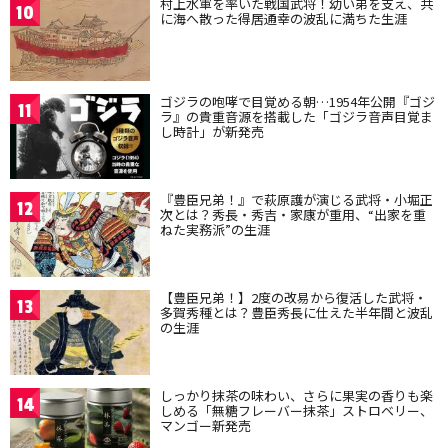
村上水軍を率いた戦国武将！幼い弟を支え、共
10
に海へ散った得居通幸の波乱に満ちた生涯
ゴジラの咆哮で目覚める朝…1954年公開『ゴジ
11
ラ』の貴重音源を搭載した「ゴジラ音声目覚ま
し時計」が新発売
『豊臣兄弟！』で萩原護が演じる武将・小堀正
12
次とは？秀長・秀吉・家康が重用、“出家を重
ねた実務派”の生涯
【豊臣兄弟！】2度の改易から復活した武将・
13
多賀秀種とは？豊臣秀長に仕えた半年間と波乱
の生涯
しっかり抹茶の味わい、さらに果実の香りも楽
14
しめる「無糖フレーバー抹茶」ストロベリー、
マンゴー新発売