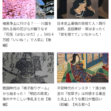
極楽浄土に行ける？……川面を
日本史上最強の世捨て人！西行
流れる桜の花びらが織りなす
法師、吉田兼好…実はまったく
「花筏（はないかだ）」。SNS 4
「世を捨てて」いなかった！
万超「いいね！」で人気に【後
編】
戦国時代は「椅子取りゲーム」
平安時代のインスタ！？清少納
から始まった！「明応の政変」
言の『枕草子』は共感する毒舌
後のややこしい争乱まとめ【後
と炎上しそうな悪口が面白い
編】
（前編）【光る君へ】