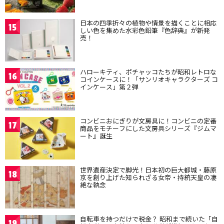
日本の四季折々の植物や情景を描くことに相応
15
しい色を集めた水彩色鉛筆『色辞典』が新発
売！
ハローキティ、ポチャッコたちが昭和レトロな
16
コインケースに！「サンリオキャラクターズ コ
インケース」第２弾
コンビニおにぎりが文房具に！コンビニの定番
17
商品をモチーフにした文房具シリーズ『ジムマ
ート』誕生
世界遺産決定で脚光！日本初の巨大都城・藤原
18
京を創り上げた知られざる女帝・持統天皇の凄
絶な執念
自転車を持つだけで税金？ 昭和まで続いた「自
19