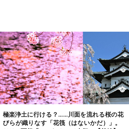
極楽浄土に行ける？……川面を流れる桜の花
びらが織りなす「花筏（はないかだ）」。