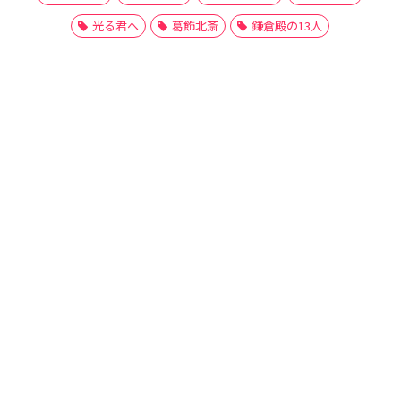
光る君へ
葛飾北斎
鎌倉殿の13人