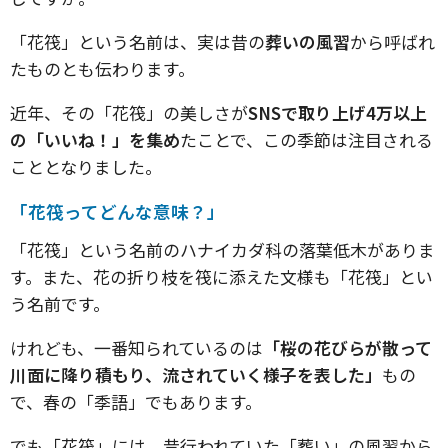
「花筏」という名前は、実は昔の
葬いの風習
から呼ばれ
たものとも伝わります。
近年、その「花筏」の美しさが
SNSで取り上げ4万以上
の「いいね！」を集め
たことで、この季節は注目される
こととなりました。
「花筏ってどんな意味？」
「花筏」という名前のハナイカダ科の落葉低木がありま
す。また、花の折り枝を筏に添えた文様も「花筏」とい
う名前です。
けれども、一番知られているのは
「桜の花びらが散って
川面に降り積もり、流されていく様子を表した」
もの
で、春の「季語」でもあります。
でも「花筏」には、昔行われていた「葬い」の風習から