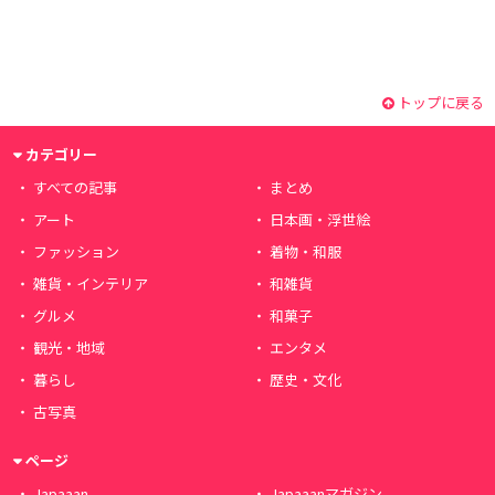
トップに戻る
カテゴリー
すべての記事
まとめ
アート
日本画・浮世絵
ファッション
着物・和服
雑貨・インテリア
和雑貨
グルメ
和菓子
観光・地域
エンタメ
暮らし
歴史・文化
古写真
ページ
Japaaan
Japaaanマガジン