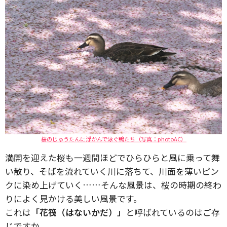
桜のじゅうたんに浮かんで泳ぐ鴨たち（写真：photoAC）
満開を迎えた桜も一週間ほどでひらひらと風に乗って舞
い散り、そばを流れていく川に落ちて、川面を薄いピン
クに染め上げていく……そんな風景は、桜の時期の終わ
りによく見かける美しい風景です。
これは
「花筏（はないかだ）」
と呼ばれているのはご存
じですか。