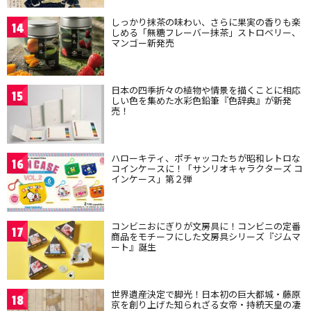
しっかり抹茶の味わい、さらに果実の香りも楽
14
しめる「無糖フレーバー抹茶」ストロベリー、
マンゴー新発売
日本の四季折々の植物や情景を描くことに相応
15
しい色を集めた水彩色鉛筆『色辞典』が新発
売！
ハローキティ、ポチャッコたちが昭和レトロな
16
コインケースに！「サンリオキャラクターズ コ
インケース」第２弾
コンビニおにぎりが文房具に！コンビニの定番
17
商品をモチーフにした文房具シリーズ『ジムマ
ート』誕生
世界遺産決定で脚光！日本初の巨大都城・藤原
18
京を創り上げた知られざる女帝・持統天皇の凄