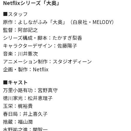
Netflixシリーズ「大奥」
■スタッフ
原作：よしながふみ「大奥」（白泉社・MELODY）
監督：阿部記之
シリーズ構成・脚本：たかすぎ梨香
キャラクターデザイン：佐藤陽子
音楽：川井憲次
アニメーション制作：スタジオディーン
企画・製作：Netflix
■キャスト
万里小路有功：宮野真守
徳川家光：松井恵理子
玉栄：梶裕貴
春日局：井上喜久子
捨蔵：福山潤
水野祐之進：関智一