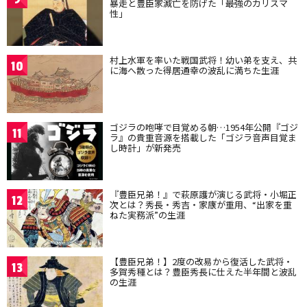
暴走と豊臣家滅亡を防げた「最強のカリスマ
性」
村上水軍を率いた戦国武将！幼い弟を支え、共
10
に海へ散った得居通幸の波乱に満ちた生涯
ゴジラの咆哮で目覚める朝…1954年公開『ゴジ
11
ラ』の貴重音源を搭載した「ゴジラ音声目覚ま
し時計」が新発売
『豊臣兄弟！』で萩原護が演じる武将・小堀正
12
次とは？秀長・秀吉・家康が重用、“出家を重
ねた実務派”の生涯
【豊臣兄弟！】2度の改易から復活した武将・
13
多賀秀種とは？豊臣秀長に仕えた半年間と波乱
の生涯