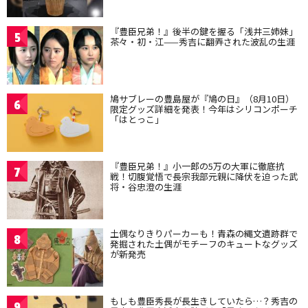
『豊臣兄弟！』後半の鍵を握る「浅井三姉妹」
5
茶々・初・江——秀吉に翻弄された波乱の生涯
鳩サブレーの豊島屋が『鳩の日』（8月10日）
6
限定グッズ詳細を発表！今年はシリコンポーチ
「はとっこ」
『豊臣兄弟！』小一郎の5万の大軍に徹底抗
7
戦！切腹覚悟で長宗我部元親に降伏を迫った武
将・谷忠澄の生涯
土偶なりきりパーカーも！青森の縄文遺跡群で
8
発掘された土偶がモチーフのキュートなグッズ
が新発売
もしも豊臣秀長が長生きしていたら…？秀吉の
9