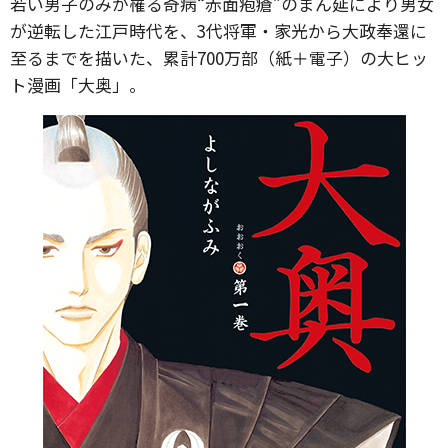
若い男子のみが罹る奇病“赤面疱瘡”のまん延により男女
が逆転した江戸時代を、3代将軍・家光から大政奉還に
至るまでを描いた、累計700万部（紙＋電子）の大ヒッ
ト漫画「大奥」。