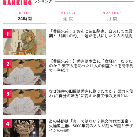
ランキング
RANKING
DAILY
WEEKLY
MONTHLY
24時間
週 間
月 間
『豊臣兄弟！』お市と柴田勝家、自刃しての最
1
期と「辞世の句」…運命を共にした２人の悲劇
【豊臣兄弟！】秀吉は本当に「女狂い」だった
2
のか？ 天下人を彩った11人の側室たちを時系列
で一挙紹介
なぜ浅井の旧臣は秀吉に従ったのか？ 武力を使
3
わず“自分の味方”に変えた裏工作の技法とは
あの装飾は「炎」ではない？縄文時代の国宝・
4
火焔型土器、5000年前の人々が刻んだ謎とデザ
インの秘密