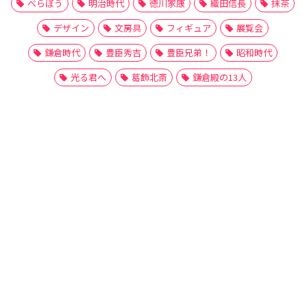
べらぼう
明治時代
徳川家康
織田信長
抹茶
デザイン
文房具
フィギュア
展覧会
鎌倉時代
豊臣秀吉
豊臣兄弟！
昭和時代
光る君へ
葛飾北斎
鎌倉殿の13人