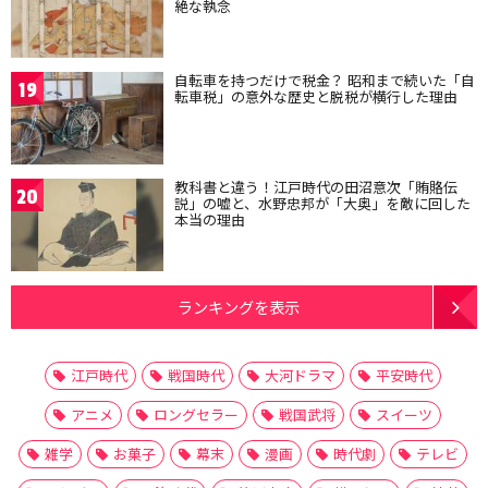
絶な執念
自転車を持つだけで税金？ 昭和まで続いた「自
19
転車税」の意外な歴史と脱税が横行した理由
教科書と違う！江戸時代の田沼意次「賄賂伝
20
説」の嘘と、水野忠邦が「大奥」を敵に回した
本当の理由
ランキングを表示
江戸時代
戦国時代
大河ドラマ
平安時代
アニメ
ロングセラー
戦国武将
スイーツ
雑学
お菓子
幕末
漫画
時代劇
テレビ