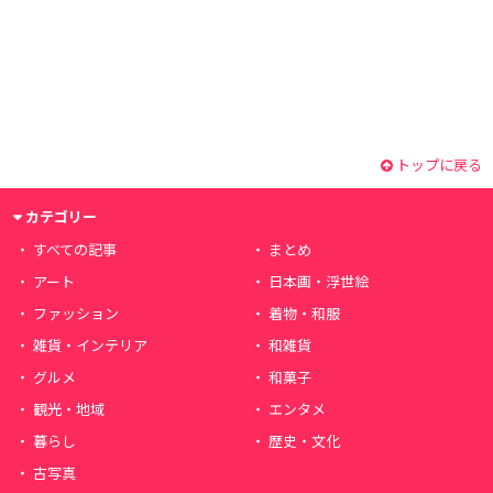
トップに戻る
カテゴリー
すべての記事
まとめ
アート
日本画・浮世絵
ファッション
着物・和服
雑貨・インテリア
和雑貨
グルメ
和菓子
観光・地域
エンタメ
暮らし
歴史・文化
古写真