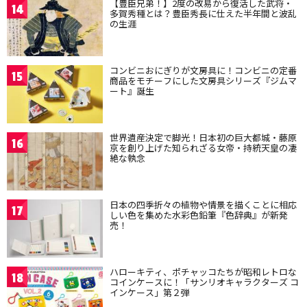
【豊臣兄弟！】2度の改易から復活した武将・
14
多賀秀種とは？豊臣秀長に仕えた半年間と波乱
の生涯
コンビニおにぎりが文房具に！コンビニの定番
15
商品をモチーフにした文房具シリーズ『ジムマ
ート』誕生
世界遺産決定で脚光！日本初の巨大都城・藤原
16
京を創り上げた知られざる女帝・持統天皇の凄
絶な執念
日本の四季折々の植物や情景を描くことに相応
17
しい色を集めた水彩色鉛筆『色辞典』が新発
売！
ハローキティ、ポチャッコたちが昭和レトロな
18
コインケースに！「サンリオキャラクターズ コ
インケース」第２弾