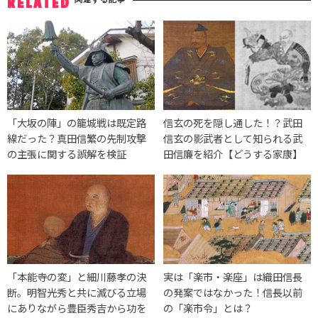
RELATED
「大坂の陣」の籠城戦は既定路
信玄の死を隠し通した！？武田
線だった？真田信繁の先制攻撃
信玄の影武者として知られる武
の主張に関する誤解を検証
田信廉を紹介【どうする家康】
「本能寺の変」と細川藤孝の決
実は「楽市・楽座」は織田信長
断。明智光秀と共に滅びる立場
の発案ではなかった！信長以前
にありながら豊臣秀吉から功を
の「楽市令」とは？