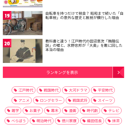
自転車を持つだけで税金？ 昭和まで続いた「自
19
転車税」の意外な歴史と脱税が横行した理由
教科書と違う！江戸時代の田沼意次「賄賂伝
20
説」の嘘と、水野忠邦が「大奥」を敵に回した
本当の理由
ランキングを表示
江戸時代
戦国時代
大河ドラマ
平安時代
アニメ
ロングセラー
戦国武将
スイーツ
雑学
お菓子
幕末
漫画
時代劇
テレビ
べらぼう
明治時代
徳川家康
織田信長
抹茶