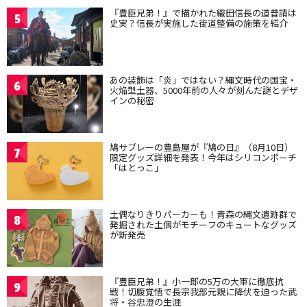
『豊臣兄弟！』で描かれた織田信長の道普請は
5
史実？信長が実施した街道整備の施策を紹介
あの装飾は「炎」ではない？縄文時代の国宝・
6
火焔型土器、5000年前の人々が刻んだ謎とデザ
インの秘密
鳩サブレーの豊島屋が『鳩の日』（8月10日）
7
限定グッズ詳細を発表！今年はシリコンポーチ
「はとっこ」
土偶なりきりパーカーも！青森の縄文遺跡群で
8
発掘された土偶がモチーフのキュートなグッズ
が新発売
『豊臣兄弟！』小一郎の5万の大軍に徹底抗
9
戦！切腹覚悟で長宗我部元親に降伏を迫った武
将・谷忠澄の生涯