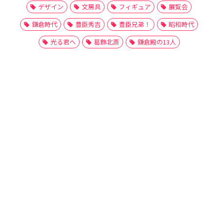
デザイン
文房具
フィギュア
展覧会
鎌倉時代
豊臣秀吉
豊臣兄弟！
昭和時代
光る君へ
葛飾北斎
鎌倉殿の13人