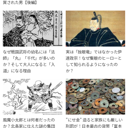
賞された男【後編】
なぜ戦国武将の幼名には「法
実は「独眼竜」ではなかった伊
師」「丸」「千代」が多いの
達政宗！なぜ隻眼のヒーローと
か？そして大人になると「入
して知られるようになったの
道」になる理由
か？
風魔小太郎とは何者だったの
”にせ金” 造ると家族にも厳しい
か？北条家に仕えた謎の集団
刑罰が！日本最古の貨幣「富本