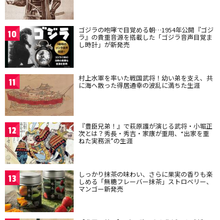
ゴジラの咆哮で目覚める朝…1954年公開『ゴジ
10
ラ』の貴重音源を搭載した「ゴジラ音声目覚ま
し時計」が新発売
村上水軍を率いた戦国武将！幼い弟を支え、共
11
に海へ散った得居通幸の波乱に満ちた生涯
『豊臣兄弟！』で萩原護が演じる武将・小堀正
12
次とは？秀長・秀吉・家康が重用、“出家を重
ねた実務派”の生涯
しっかり抹茶の味わい、さらに果実の香りも楽
13
しめる「無糖フレーバー抹茶」ストロベリー、
マンゴー新発売