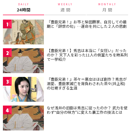
DAILY
WEEKLY
MONTHLY
24時間
週 間
月 間
『豊臣兄弟！』お市と柴田勝家、自刃しての最
1
期と「辞世の句」…運命を共にした２人の悲劇
【豊臣兄弟！】秀吉は本当に「女狂い」だった
2
のか？ 天下人を彩った11人の側室たちを時系列
で一挙紹介
『豊臣兄弟！』茶々＝悪女はほぼ創作？秀吉が
3
溺愛、豊臣家滅亡を背負わされた茶々(井上和)
の壮絶すぎる生涯
なぜ浅井の旧臣は秀吉に従ったのか？ 武力を使
4
わず“自分の味方”に変えた裏工作の技法とは