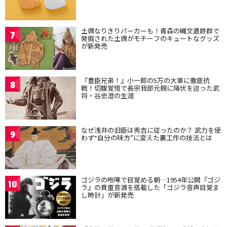
土偶なりきりパーカーも！青森の縄文遺跡群で
7
発掘された土偶がモチーフのキュートなグッズ
が新発売
『豊臣兄弟！』小一郎の5万の大軍に徹底抗
8
戦！切腹覚悟で長宗我部元親に降伏を迫った武
将・谷忠澄の生涯
なぜ浅井の旧臣は秀吉に従ったのか？ 武力を使
9
わず“自分の味方”に変えた裏工作の技法とは
ゴジラの咆哮で目覚める朝…1954年公開『ゴジ
10
ラ』の貴重音源を搭載した「ゴジラ音声目覚ま
し時計」が新発売