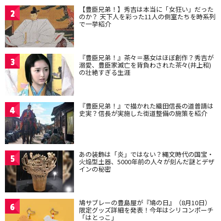
【豊臣兄弟！】秀吉は本当に「女狂い」だった
2
のか？ 天下人を彩った11人の側室たちを時系列
で一挙紹介
『豊臣兄弟！』茶々＝悪女はほぼ創作？秀吉が
3
溺愛、豊臣家滅亡を背負わされた茶々(井上和)
の壮絶すぎる生涯
『豊臣兄弟！』で描かれた織田信長の道普請は
4
史実？信長が実施した街道整備の施策を紹介
あの装飾は「炎」ではない？縄文時代の国宝・
5
火焔型土器、5000年前の人々が刻んだ謎とデザ
インの秘密
鳩サブレーの豊島屋が『鳩の日』（8月10日）
6
限定グッズ詳細を発表！今年はシリコンポーチ
「はとっこ」