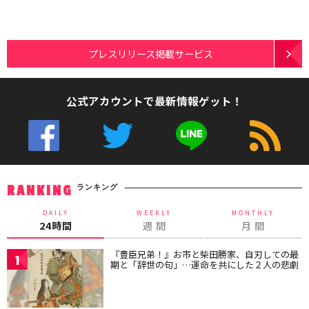
プレスリリース掲載サービス
公式アカウントで最新情報ゲット！
ランキング
RANKING
DAILY
WEEKLY
MONTHLY
24時間
週 間
月 間
『豊臣兄弟！』お市と柴田勝家、自刃しての最
1
期と「辞世の句」…運命を共にした２人の悲劇