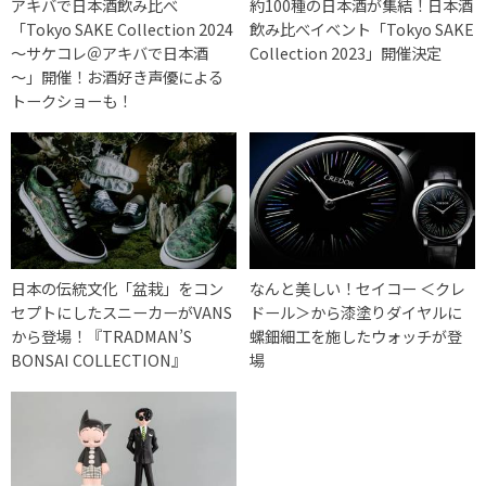
アキバで日本酒飲み比べ
約100種の日本酒が集結！日本酒
「Tokyo SAKE Collection 2024
飲み比べイベント「Tokyo SAKE
～サケコレ＠アキバで日本酒
Collection 2023」開催決定
～」開催！お酒好き声優による
トークショーも！
日本の伝統文化「盆栽」をコン
なんと美しい！セイコー ＜クレ
セプトにしたスニーカーがVANS
ドール＞から漆塗りダイヤルに
から登場！『TRADMAN’S
螺鈿細工を施したウォッチが登
BONSAI COLLECTION』
場