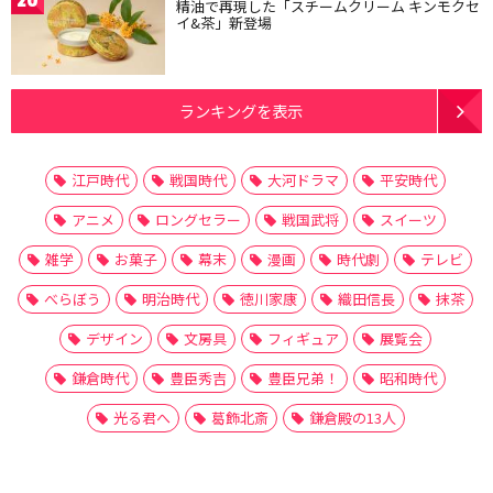
20
精油で再現した「スチームクリーム キンモクセ
イ&茶」新登場
ランキングを表示
江戸時代
戦国時代
大河ドラマ
平安時代
アニメ
ロングセラー
戦国武将
スイーツ
雑学
お菓子
幕末
漫画
時代劇
テレビ
べらぼう
明治時代
徳川家康
織田信長
抹茶
デザイン
文房具
フィギュア
展覧会
鎌倉時代
豊臣秀吉
豊臣兄弟！
昭和時代
光る君へ
葛飾北斎
鎌倉殿の13人