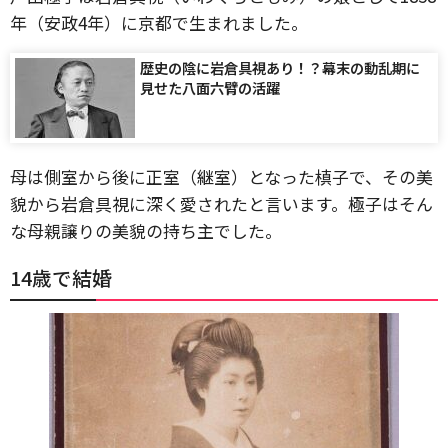
年（安政4年）に京都で生まれました。
歴史の陰に岩倉具視あり！？幕末の動乱期に
見せた八面六臂の活躍
母は側室から後に正室（継室）となった槙子で、その美
貌から岩倉具視に深く愛されたと言います。極子はそん
な母親譲りの美貌の持ち主でした。
14歳で結婚