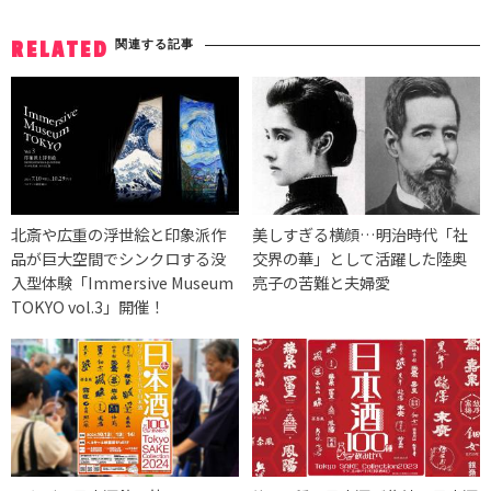
関連する記事
RELATED
北斎や広重の浮世絵と印象派作
美しすぎる横顔…明治時代「社
品が巨大空間でシンクロする没
交界の華」として活躍した陸奥
入型体験「Immersive Museum
亮子の苦難と夫婦愛
TOKYO vol.3」開催！