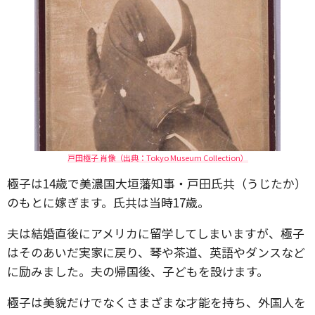
戸田極子 肖像（出典：Tokyo Museum Collection）
極子は14歳で美濃国大垣藩知事・戸田氏共（うじたか）
のもとに嫁ぎます。氏共は当時17歳。
夫は結婚直後にアメリカに留学してしまいますが、極子
はそのあいだ実家に戻り、琴や茶道、英語やダンスなど
に励みました。夫の帰国後、子どもを設けます。
極子は美貌だけでなくさまざまな才能を持ち、外国人を