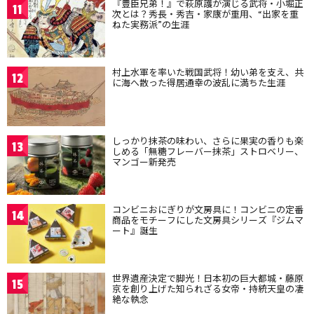
『豊臣兄弟！』で萩原護が演じる武将・小堀正
11
次とは？秀長・秀吉・家康が重用、“出家を重
ねた実務派”の生涯
村上水軍を率いた戦国武将！幼い弟を支え、共
12
に海へ散った得居通幸の波乱に満ちた生涯
しっかり抹茶の味わい、さらに果実の香りも楽
13
しめる「無糖フレーバー抹茶」ストロベリー、
マンゴー新発売
コンビニおにぎりが文房具に！コンビニの定番
14
商品をモチーフにした文房具シリーズ『ジムマ
ート』誕生
世界遺産決定で脚光！日本初の巨大都城・藤原
15
京を創り上げた知られざる女帝・持統天皇の凄
絶な執念