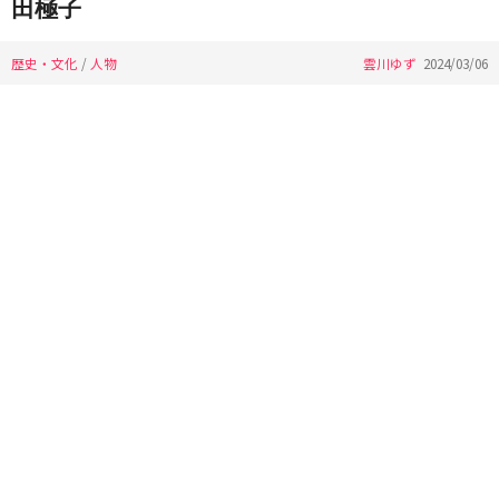
田極子
歴史・文化
/
人物
雲川ゆず
2024/03/06