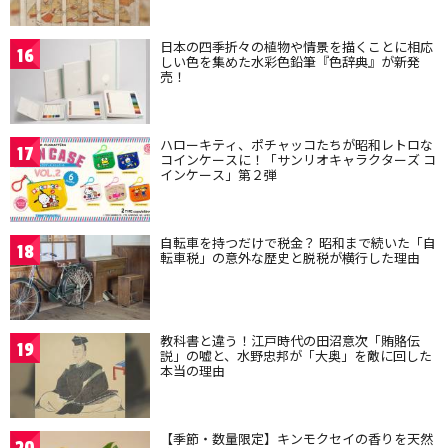
日本の四季折々の植物や情景を描くことに相応
16
しい色を集めた水彩色鉛筆『色辞典』が新発
売！
ハローキティ、ポチャッコたちが昭和レトロな
17
コインケースに！「サンリオキャラクターズ コ
インケース」第２弾
自転車を持つだけで税金？ 昭和まで続いた「自
18
転車税」の意外な歴史と脱税が横行した理由
教科書と違う！江戸時代の田沼意次「賄賂伝
19
説」の嘘と、水野忠邦が「大奥」を敵に回した
本当の理由
【季節・数量限定】キンモクセイの香りを天然