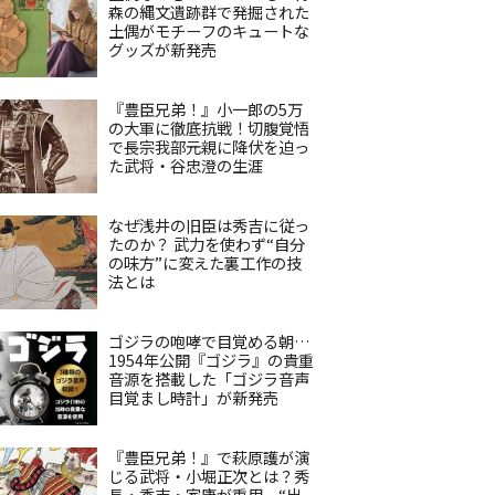
森の縄文遺跡群で発掘された
土偶がモチーフのキュートな
グッズが新発売
『豊臣兄弟！』小一郎の5万
の大軍に徹底抗戦！切腹覚悟
で長宗我部元親に降伏を迫っ
た武将・谷忠澄の生涯
なぜ浅井の旧臣は秀吉に従っ
たのか？ 武力を使わず“自分
の味方”に変えた裏工作の技
法とは
ゴジラの咆哮で目覚める朝…
1954年公開『ゴジラ』の貴重
音源を搭載した「ゴジラ音声
目覚まし時計」が新発売
『豊臣兄弟！』で萩原護が演
じる武将・小堀正次とは？秀
長・秀吉・家康が重用、“出