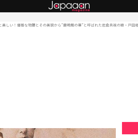
と美しい！優雅な物腰とその美貌から”鹿鳴館の華”と呼ばれた岩倉具視の娘・戸田