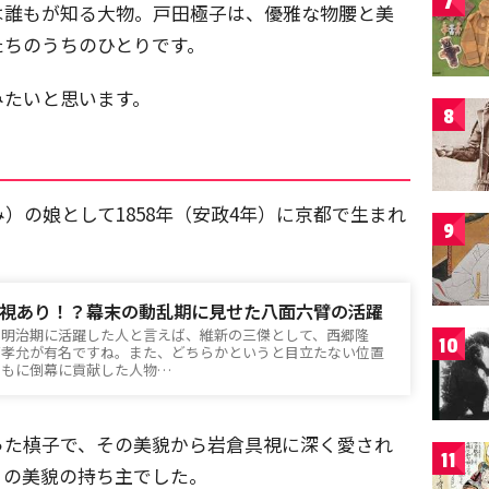
7
は誰もが知る大物。戸田極子は、優雅な物腰と美
たちのうちのひとりです。
みたいと思います。
8
）の娘として1858年（安政4年）に京都で生まれ
9
視あり！？幕末の動乱期に見せた八面六臂の活躍
ら明治期に活躍した人と言えば、維新の三傑として、西郷隆
10
戸孝允が有名ですね。また、どちらかというと目立たない位置
ともに倒幕に貢献した人物…
った槙子で、その美貌から岩倉具視に深く愛され
11
りの美貌の持ち主でした。