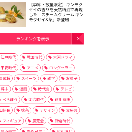
【季節・数量限定】キンモク
セイの香りを天然精油で再現
した「スチームクリーム キン
モクセイ&茶」新登場
ランキングを表示
江戸時代
戦国時代
大河ドラマ
平安時代
アニメ
ロングセラー
国武将
スイーツ
雑学
お菓子
幕末
漫画
時代劇
テレビ
べらぼう
明治時代
徳川家康
田信長
抹茶
デザイン
文房具
フィギュア
展覧会
鎌倉時代
豊臣秀吉
豊臣兄弟！
昭和時代