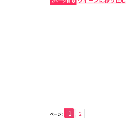
ウィーンに移り住む
2ページ目
1
2
ページ: