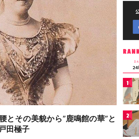
RAN
DA
2
1
2
腰とその美貌から”鹿鳴館の華”と
戸田極子