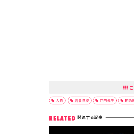
こ
人物
岩倉具視
戸田極子
明治
関連する記事
RELATED