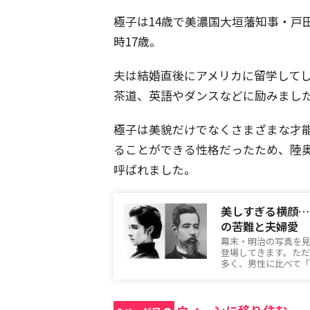
極子は14歳で美濃国大垣藩知事・戸
時17歳。
夫は結婚直後にアメリカに留学して
茶道、英語やダンスなどに励みまし
極子は美貌だけでなくさまざまな才
ることができる性格だったため、陸
呼ばれました。
美しすぎる横顔…
の苦難と夫婦愛
幕末・明治の写真を
登場してきます。た
多く、男性に比べて