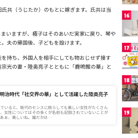
田氏共（うじたか）のもとに嫁ぎます。氏共は当
16
しまいますが、極子はそのあいだ実家に戻り、琴や
た。夫の帰国後、子どもを設けます。
17
能を持ち、外国人を相手にしても物おじせず接す
奥宗光の妻・陸奥亮子とともに「鹿鳴館の華」と
18
明治時代「社交界の華」として活躍した陸奥亮子
見ていると、現代のセンスに照らしても美しい女性がたくさん
19
だ、女性についてはその多くが名前も記録されていないことが
「あぁ、美しいね。誰だかは…