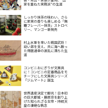
家を重ねた実務派”の生涯
しっかり抹茶の味わい、さら
に果実の香りも楽しめる「無
糖フレーバー抹茶」ストロベ
リー、マンゴー新発売
村上水軍を率いた戦国武将！
幼い弟を支え、共に海へ散っ
た得居通幸の波乱に満ちた生
涯
コンビニおにぎりが文房具
に！コンビニの定番商品をモ
チーフにした文房具シリーズ
『ジムマート』誕生
世界遺産決定で脚光！日本初
の巨大都城・藤原京を創り上
げた知られざる女帝・持統天
皇の凄絶な執念