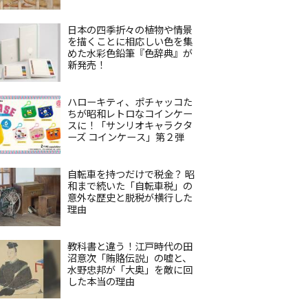
日本の四季折々の植物や情景
を描くことに相応しい色を集
めた水彩色鉛筆『色辞典』が
新発売！
ハローキティ、ポチャッコた
ちが昭和レトロなコインケー
スに！「サンリオキャラクタ
ーズ コインケース」第２弾
自転車を持つだけで税金？ 昭
和まで続いた「自転車税」の
意外な歴史と脱税が横行した
理由
教科書と違う！江戸時代の田
沼意次「賄賂伝説」の嘘と、
水野忠邦が「大奥」を敵に回
した本当の理由