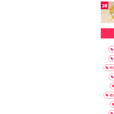
20
戦
織