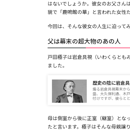
はないでしょうか。彼女のお父さん
貌で「鹿鳴館の華」と言われた女性
今回は、そんな彼女の人生に迫って
父は幕末の超大物のあの人
戸田極子は岩倉具視（いわくらともみ
ました。
歴史の陰に岩倉具
煽る岩倉具視幕末か
盛、大久保利通、木
付けですが、彼らと
母は側室から後に正室（継室）とな
たと言います。極子はそんな母親譲