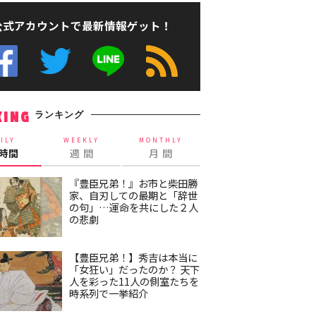
公式アカウントで最新情報ゲット！
ランキング
KING
ILY
WEEKLY
MONTHLY
4時間
週 間
月 間
『豊臣兄弟！』お市と柴田勝
家、自刃しての最期と「辞世
の句」…運命を共にした２人
の悲劇
【豊臣兄弟！】秀吉は本当に
「女狂い」だったのか？ 天下
人を彩った11人の側室たちを
時系列で一挙紹介