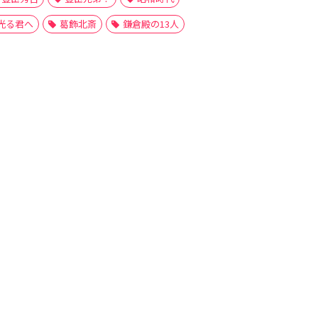
光る君へ
葛飾北斎
鎌倉殿の13人