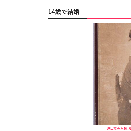
14歳で結婚
戸田極子 肖像（出典：