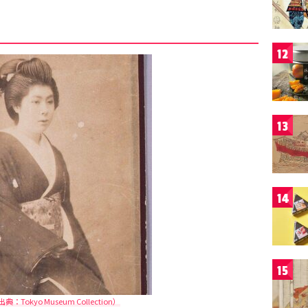
12
13
14
15
Tokyo Museum Collection）