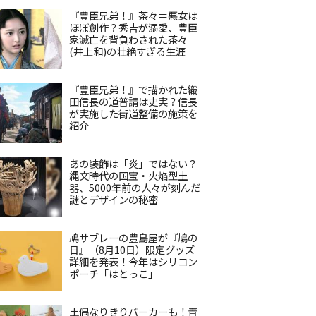
『豊臣兄弟！』茶々＝悪女は
ほぼ創作？秀吉が溺愛、豊臣
家滅亡を背負わされた茶々
(井上和)の壮絶すぎる生涯
『豊臣兄弟！』で描かれた織
田信長の道普請は史実？信長
が実施した街道整備の施策を
紹介
あの装飾は「炎」ではない？
縄文時代の国宝・火焔型土
器、5000年前の人々が刻んだ
謎とデザインの秘密
鳩サブレーの豊島屋が『鳩の
日』（8月10日）限定グッズ
詳細を発表！今年はシリコン
ポーチ「はとっこ」
土偶なりきりパーカーも！青