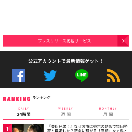
プレスリリース掲載サービス
公式アカウントで最新情報ゲット！
ランキング
RANKING
DAILY
WEEKLY
MONTHLY
24時間
週 間
月 間
『豊臣兄弟！』なぜお市は秀吉の勧めで柴田勝
1
家と再婚した？悲劇に繋がる「真相」を史料と