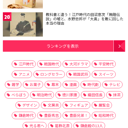
教科書と違う！江戸時代の田沼意次「賄賂伝
20
説」の嘘と、水野忠邦が「大奥」を敵に回した
本当の理由
ランキングを表示
江戸時代
戦国時代
大河ドラマ
平安時代
アニメ
ロングセラー
戦国武将
スイーツ
雑学
お菓子
幕末
漫画
時代劇
テレビ
べらぼう
明治時代
徳川家康
織田信長
抹茶
デザイン
文房具
フィギュア
展覧会
鎌倉時代
豊臣秀吉
豊臣兄弟！
昭和時代
光る君へ
葛飾北斎
鎌倉殿の13人