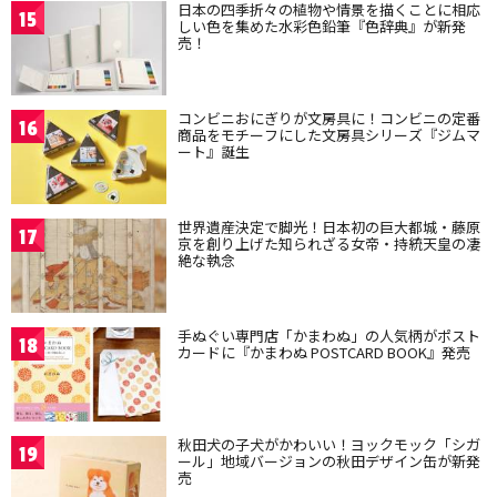
日本の四季折々の植物や情景を描くことに相応
15
しい色を集めた水彩色鉛筆『色辞典』が新発
売！
コンビニおにぎりが文房具に！コンビニの定番
16
商品をモチーフにした文房具シリーズ『ジムマ
ート』誕生
世界遺産決定で脚光！日本初の巨大都城・藤原
17
京を創り上げた知られざる女帝・持統天皇の凄
絶な執念
手ぬぐい専門店「かまわぬ」の人気柄がポスト
18
カードに『かまわぬ POSTCARD BOOK』発売
秋田犬の子犬がかわいい！ヨックモック「シガ
19
ール」地域バージョンの秋田デザイン缶が新発
売