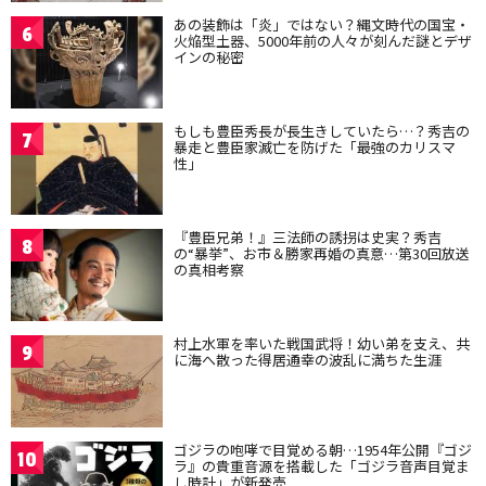
あの装飾は「炎」ではない？縄文時代の国宝・
6
火焔型土器、5000年前の人々が刻んだ謎とデザ
インの秘密
もしも豊臣秀長が長生きしていたら…？秀吉の
7
暴走と豊臣家滅亡を防げた「最強のカリスマ
性」
『豊臣兄弟！』三法師の誘拐は史実？秀吉
8
の“暴挙”、お市＆勝家再婚の真意…第30回放送
の真相考察
村上水軍を率いた戦国武将！幼い弟を支え、共
9
に海へ散った得居通幸の波乱に満ちた生涯
ゴジラの咆哮で目覚める朝…1954年公開『ゴジ
10
ラ』の貴重音源を搭載した「ゴジラ音声目覚ま
し時計」が新発売