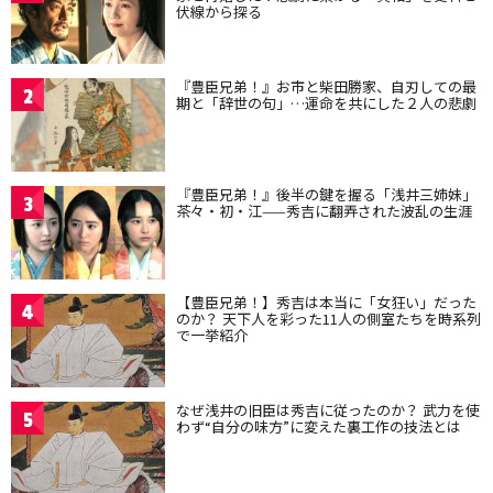
伏線から探る
『豊臣兄弟！』お市と柴田勝家、自刃しての最
2
期と「辞世の句」…運命を共にした２人の悲劇
『豊臣兄弟！』後半の鍵を握る「浅井三姉妹」
3
茶々・初・江——秀吉に翻弄された波乱の生涯
【豊臣兄弟！】秀吉は本当に「女狂い」だった
4
のか？ 天下人を彩った11人の側室たちを時系列
で一挙紹介
なぜ浅井の旧臣は秀吉に従ったのか？ 武力を使
5
わず“自分の味方”に変えた裏工作の技法とは