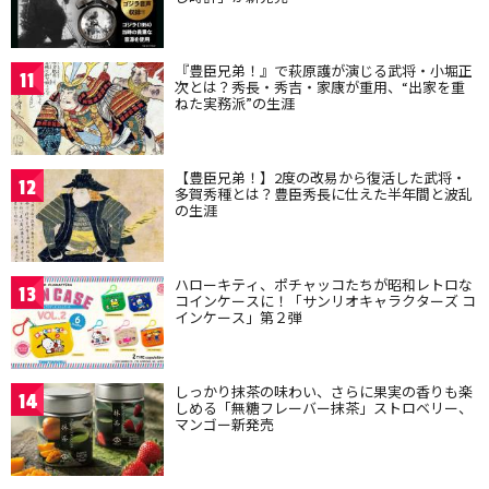
『豊臣兄弟！』で萩原護が演じる武将・小堀正
11
次とは？秀長・秀吉・家康が重用、“出家を重
ねた実務派”の生涯
【豊臣兄弟！】2度の改易から復活した武将・
12
多賀秀種とは？豊臣秀長に仕えた半年間と波乱
の生涯
ハローキティ、ポチャッコたちが昭和レトロな
13
コインケースに！「サンリオキャラクターズ コ
インケース」第２弾
しっかり抹茶の味わい、さらに果実の香りも楽
14
しめる「無糖フレーバー抹茶」ストロベリー、
マンゴー新発売