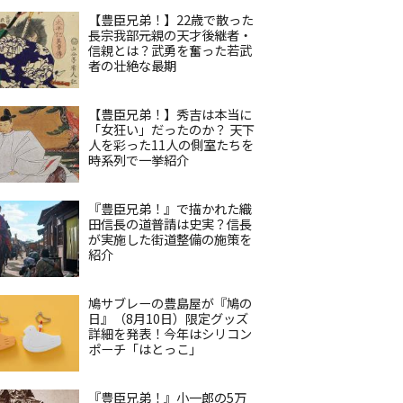
【豊臣兄弟！】22歳で散った
長宗我部元親の天才後継者・
信親とは？武勇を奮った若武
者の壮絶な最期
【豊臣兄弟！】秀吉は本当に
「女狂い」だったのか？ 天下
人を彩った11人の側室たちを
時系列で一挙紹介
『豊臣兄弟！』で描かれた織
田信長の道普請は史実？信長
が実施した街道整備の施策を
紹介
鳩サブレーの豊島屋が『鳩の
日』（8月10日）限定グッズ
詳細を発表！今年はシリコン
ポーチ「はとっこ」
『豊臣兄弟！』小一郎の5万