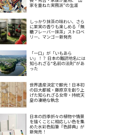
家を重ねた実務派”の生涯
しっかり抹茶の味わい、さら
に果実の香りも楽しめる「無
糖フレーバー抹茶」ストロベ
リー、マンゴー新発売
「一口」が「いもあら
い」！？ 日本の難読地名には
知られざる“名前の法則”があ
った
世界遺産決定で脚光！日本初
の巨大都城・藤原京を創り上
げた知られざる女帝・持統天
皇の凄絶な執念
日本の四季折々の植物や情景
を描くことに相応しい色を集
めた水彩色鉛筆『色辞典』が
新発売！