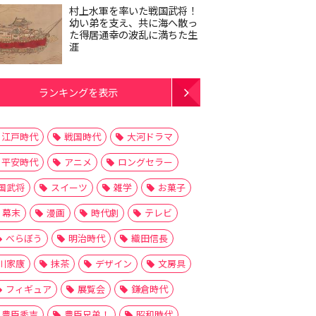
村上水軍を率いた戦国武将！
幼い弟を支え、共に海へ散っ
た得居通幸の波乱に満ちた生
涯
ランキングを表示
江戸時代
戦国時代
大河ドラマ
平安時代
アニメ
ロングセラー
国武将
スイーツ
雑学
お菓子
幕末
漫画
時代劇
テレビ
べらぼう
明治時代
織田信長
川家康
抹茶
デザイン
文房具
フィギュア
展覧会
鎌倉時代
豊臣秀吉
豊臣兄弟！
昭和時代