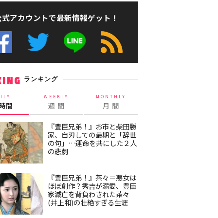
公式アカウントで最新情報ゲット！
ランキング
KING
ILY
WEEKLY
MONTHLY
4時間
週 間
月 間
『豊臣兄弟！』お市と柴田勝
家、自刃しての最期と「辞世
の句」…運命を共にした２人
の悲劇
『豊臣兄弟！』茶々＝悪女は
ほぼ創作？秀吉が溺愛、豊臣
家滅亡を背負わされた茶々
(井上和)の壮絶すぎる生涯