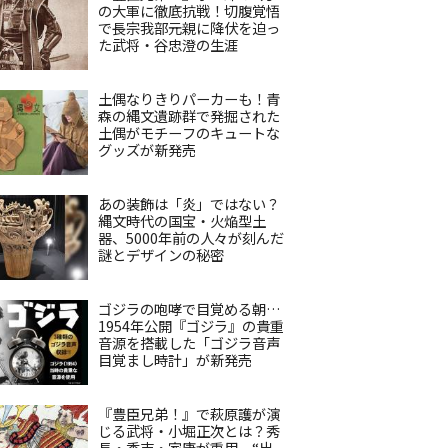
の大軍に徹底抗戦！切腹覚悟
で長宗我部元親に降伏を迫っ
た武将・谷忠澄の生涯
土偶なりきりパーカーも！青
森の縄文遺跡群で発掘された
土偶がモチーフのキュートな
グッズが新発売
あの装飾は「炎」ではない？
縄文時代の国宝・火焔型土
器、5000年前の人々が刻んだ
謎とデザインの秘密
ゴジラの咆哮で目覚める朝…
1954年公開『ゴジラ』の貴重
音源を搭載した「ゴジラ音声
目覚まし時計」が新発売
『豊臣兄弟！』で萩原護が演
じる武将・小堀正次とは？秀
長・秀吉・家康が重用、“出