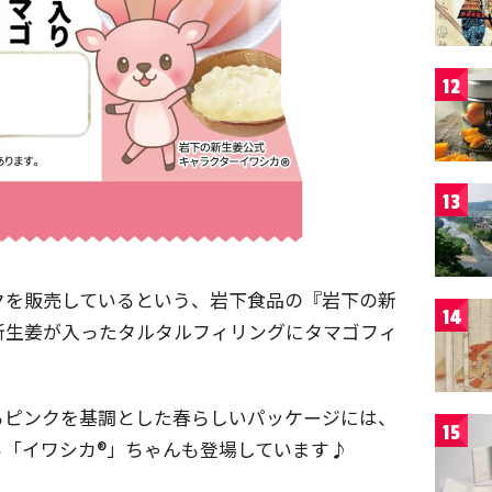
12
13
クを販売しているという、岩下食品の『岩下の新
14
新生姜が入ったタルタルフィリングにタマゴフィ
るピンクを基調とした春らしいパッケージには、
15
「イワシカ®」ちゃんも登場しています♪