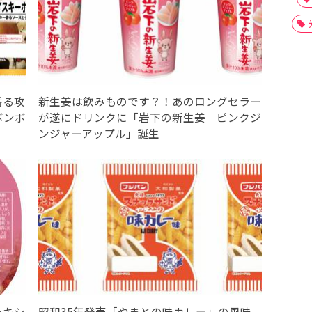
香る攻
新生姜は飲みものです？！あのロングセラー
ボンボ
が遂にドリンクに「岩下の新生姜 ピンクジ
ンジャーアップル」誕生
ャキシ
昭和35年発売「やまとの味カレー」の風味