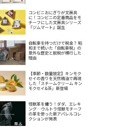
コンビニおにぎりが文房具
に！コンビニの定番商品をモ
チーフにした文房具シリーズ
『ジムマート』誕生
自転車を持つだけで税金？ 昭
和まで続いた「自転車税」の
意外な歴史と脱税が横行した
理由
【季節・数量限定】キンモク
セイの香りを天然精油で再現
した「スチームクリーム キン
モクセイ&茶」新登場
怪獣革を纏う！ダダ、エレキ
ング…ウルトラ怪獣モチーフ
の革を使った新アパレルコレ
クションが発表