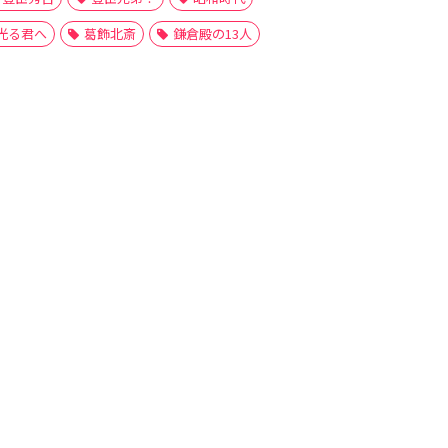
光る君へ
葛飾北斎
鎌倉殿の13人