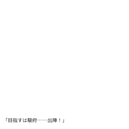
「目指すは駿府……出陣！」