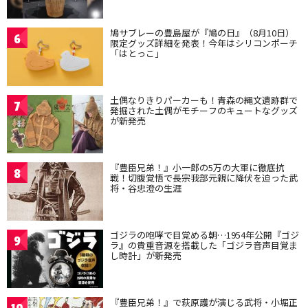
鳩サブレーの豊島屋が『鳩の日』（8月10日）
6
限定グッズ詳細を発表！今年はシリコンポーチ
「はとっこ」
土偶なりきりパーカーも！青森の縄文遺跡群で
7
発掘された土偶がモチーフのキュートなグッズ
が新発売
『豊臣兄弟！』小一郎の5万の大軍に徹底抗
8
戦！切腹覚悟で長宗我部元親に降伏を迫った武
将・谷忠澄の生涯
ゴジラの咆哮で目覚める朝…1954年公開『ゴジ
9
ラ』の貴重音源を搭載した「ゴジラ音声目覚ま
し時計」が新発売
『豊臣兄弟！』で萩原護が演じる武将・小堀正