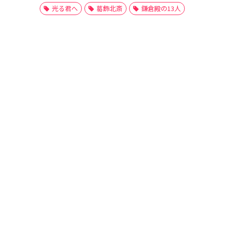
光る君へ
葛飾北斎
鎌倉殿の13人