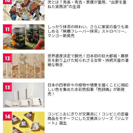
10
次とは？秀長・秀吉・家康が重用、“出家を重
ねた実務派”の生涯
しっかり抹茶の味わい、さらに果実の香りも楽
11
しめる「無糖フレーバー抹茶」ストロベリー、
マンゴー新発売
世界遺産決定で脚光！日本初の巨大都城・藤原
12
京を創り上げた知られざる女帝・持統天皇の凄
絶な執念
日本の四季折々の植物や情景を描くことに相応
13
しい色を集めた水彩色鉛筆『色辞典』が新発
売！
コンビニおにぎりが文房具に！コンビニの定番
14
商品をモチーフにした文房具シリーズ『ジムマ
ート』誕生