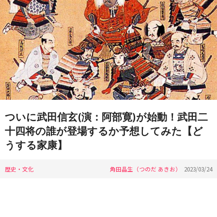
ついに武田信玄(演：阿部寛)が始動！武田二
十四将の誰が登場するか予想してみた【ど
うする家康】
歴史・文化
角田晶生（つのだ あきお）
2023/03/24