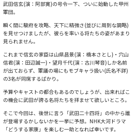
武田信玄(演：阿部寛)の号令一下、ついに始動した甲州
軍団。
瞬く間に駿府を攻略、天下に精強さ(並びに周到な調略)
を見せつけましたが、彼らを率いる将たちの姿があまり
見られません。
これまで信玄の家臣は山県昌景(演：橋本さとし)・穴山
信君(演：田辺誠一)・望月千代(演：古川琴音)しか名前
が出ておらず、軍議の場にもモブキャラ扱い(氏名不詳)
の3名が同席するばかり。
予算やキャストの都合もあるのでしょうが、出来ればこ
の機会に武田が誇る名将たちを拝ませて欲しいところ。
そこで今回は、後世に言う「武田二十四将」の中から誰
が登場するかしないかを一挙に予想。NHK大河ドラマ
「どうする家康」を楽しむ一助となれば幸いです。