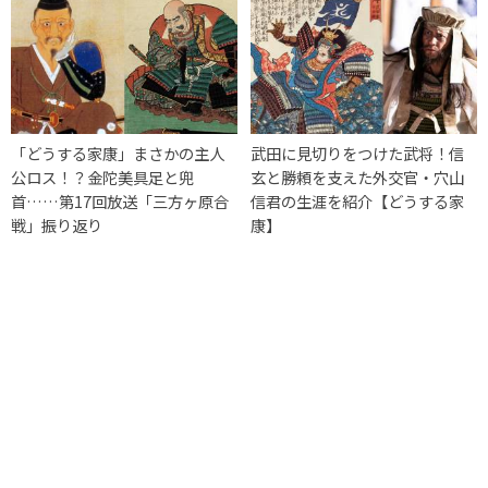
「どうする家康」まさかの主人
武田に見切りをつけた武将！信
公ロス！？金陀美具足と兜
玄と勝頼を支えた外交官・穴山
首……第17回放送「三方ヶ原合
信君の生涯を紹介【どうする家
戦」振り返り
康】