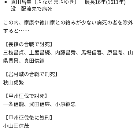
真田昌幸（さなだ まさゆき） 慶長16年(1611年)
没 配流先で病死
この内、家康や徳川家との絡みが少ない病死の者を除外
すると……
【長篠の合戦で討死】
三枝昌貞、土屋昌続、内藤昌秀、馬場信春、原昌胤、山
県昌景、真田信綱
【岩村城の合戦で刑死】
秋山虎繁
【甲州征伐で討死】
一条信龍、武田信廉、小原継忠
【甲州征伐後に処刑】
小山田信茂