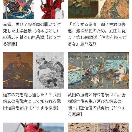
赤備、再び？設楽原の戦いで討
「どうする家康」弱き主君は害
死した山県昌景（橋本さとし）
悪、滅ぶが民のため。武田に従
の遺志を継ぐ山県昌満【どうす
う？第16回放送「信玄を怒らせ
る家康】
るな」振り返り
信玄の死を隠し通した！？武田
武田の血統と誇りを後世に。勝
信玄の影武者として知られる武
頼滅亡後も生き延びた信玄の
田信廉を紹介【どうする家康】
甥・川窪信俊の武勇伝【どうす
る家康】