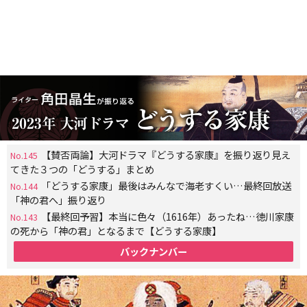
【賛否両論】大河ドラマ『どうする家康』を振り返り見え
No.145
てきた３つの「どうする」まとめ
「どうする家康」最後はみんなで海老すくい…最終回放送
No.144
「神の君へ」振り返り
【最終回予習】本当に色々（1616年）あったね…徳川家康
No.143
の死から「神の君」となるまで【どうする家康】
バックナンバー