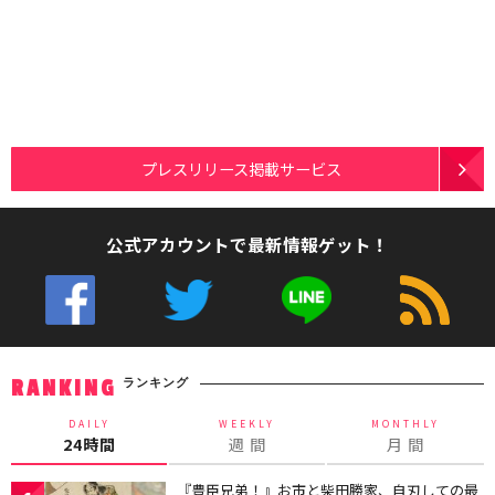
プレスリリース掲載サービス
公式アカウントで最新情報ゲット！
ランキング
RANKING
DAILY
WEEKLY
MONTHLY
24時間
週 間
月 間
『豊臣兄弟！』お市と柴田勝家、自刃しての最