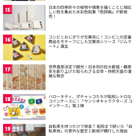
日本の四季折々の植物や情景を描くことに相応
15
しい色を集めた水彩色鉛筆『色辞典』が新発
売！
コンビニおにぎりが文房具に！コンビニの定番
16
商品をモチーフにした文房具シリーズ『ジムマ
ート』誕生
世界遺産決定で脚光！日本初の巨大都城・藤原
17
京を創り上げた知られざる女帝・持統天皇の凄
絶な執念
ハローキティ、ポチャッコたちが昭和レトロな
18
コインケースに！「サンリオキャラクターズ コ
インケース」第２弾
自転車を持つだけで税金？ 昭和まで続いた「自
19
転車税」の意外な歴史と脱税が横行した理由