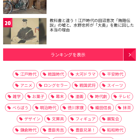
教科書と違う！江戸時代の田沼意次「賄賂伝
20
説」の嘘と、水野忠邦が「大奥」を敵に回した
本当の理由
ランキングを表示
江戸時代
戦国時代
大河ドラマ
平安時代
アニメ
ロングセラー
戦国武将
スイーツ
雑学
お菓子
幕末
漫画
時代劇
テレビ
べらぼう
明治時代
徳川家康
織田信長
抹茶
デザイン
文房具
フィギュア
展覧会
鎌倉時代
豊臣秀吉
豊臣兄弟！
昭和時代