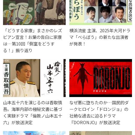
「どうする家康」まさかのレズ
横浜流星 主演、2025年大河ドラ
ビアン宣言！お葉の告白に家康
マ「べらぼう」の新たな出演者
は…第10回「側室をどうす
が発表！
る！」振り返り
山本五十六を演じるのは香取慎
なぜ悪に堕ちたのか…国民的ダ
吾。海軍内部の極秘文書に基づ
ークヒロイン「ドロンジョ」の
く実録ドラマ「倫敦ノ山本五十
壮絶な過去に迫るドラマ
六」が放送決定
『DORONJO』が放送決定