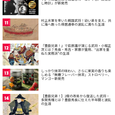
し時計」が新発売
村上水軍を率いた戦国武将！幼い弟を支え、共
11
に海へ散った得居通幸の波乱に満ちた生涯
『豊臣兄弟！』で萩原護が演じる武将・小堀正
12
次とは？秀長・秀吉・家康が重用、“出家を重
ねた実務派”の生涯
しっかり抹茶の味わい、さらに果実の香りも楽
13
しめる「無糖フレーバー抹茶」ストロベリー、
マンゴー新発売
【豊臣兄弟！】2度の改易から復活した武将・
14
多賀秀種とは？豊臣秀長に仕えた半年間と波乱
の生涯