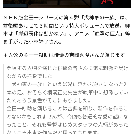
ＮＨＫ版金田一シリーズの第４弾「犬神家の一族」は、
前後編あわせて３時間という特大ボリュームで放送。脚
本は「岸辺露伴は動かない」、アニメ「進撃の巨人」等
を手がけた小林靖子さん。
主人公の金田一耕助は俳優の吉岡秀隆さんが演じます。
登場する人物を演じた俳優の皆さんに常に刺激を受け
ながらの撮影でした。
「犬神家の一族」といえば湖に浮かぶ逆さになった2
本の足、おそらく横溝正史先生が執筆中に想像してい
たであろう景色がそこにありました。
金田一耕助を演じることは古典を知り、新作を作るこ
となのかもしれませんが、今回も普遍的な愛の話にな
ったこと、それも監督はじめスタッフの人柄があった
からこそ出来た作品だと思っております。