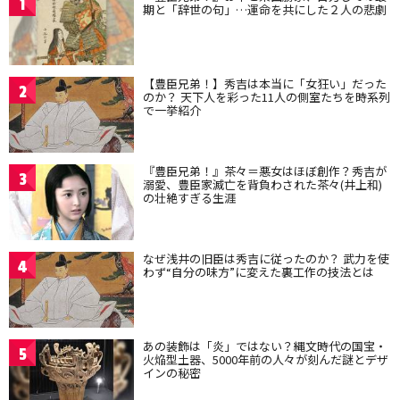
1
期と「辞世の句」…運命を共にした２人の悲劇
【豊臣兄弟！】秀吉は本当に「女狂い」だった
2
のか？ 天下人を彩った11人の側室たちを時系列
で一挙紹介
『豊臣兄弟！』茶々＝悪女はほぼ創作？秀吉が
3
溺愛、豊臣家滅亡を背負わされた茶々(井上和)
の壮絶すぎる生涯
なぜ浅井の旧臣は秀吉に従ったのか？ 武力を使
4
わず“自分の味方”に変えた裏工作の技法とは
あの装飾は「炎」ではない？縄文時代の国宝・
5
火焔型土器、5000年前の人々が刻んだ謎とデザ
インの秘密