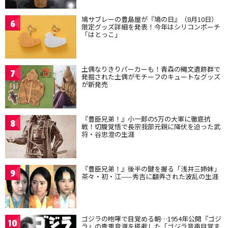
鳩サブレーの豊島屋が『鳩の日』（8月10日）
6
限定グッズ詳細を発表！今年はシリコンポーチ
「はとっこ」
土偶なりきりパーカーも！青森の縄文遺跡群で
7
発掘された土偶がモチーフのキュートなグッズ
が新発売
『豊臣兄弟！』小一郎の5万の大軍に徹底抗
8
戦！切腹覚悟で長宗我部元親に降伏を迫った武
将・谷忠澄の生涯
『豊臣兄弟！』後半の鍵を握る「浅井三姉妹」
9
茶々・初・江——秀吉に翻弄された波乱の生涯
ゴジラの咆哮で目覚める朝…1954年公開『ゴジ
10
ラ』の貴重音源を搭載した「ゴジラ音声目覚ま