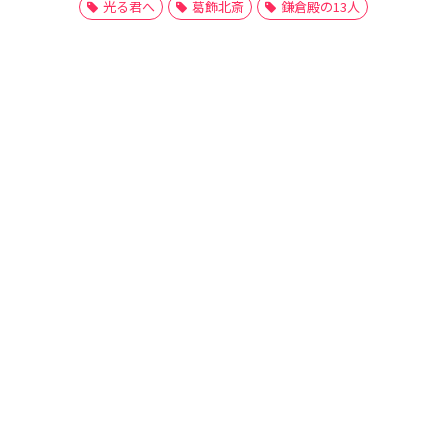
光る君へ
葛飾北斎
鎌倉殿の13人