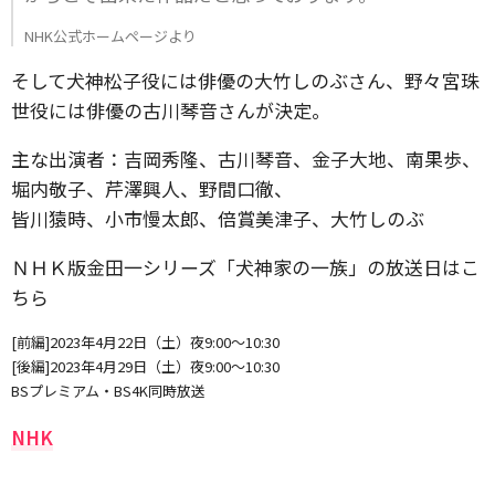
NHK公式ホームページより
そして犬神松子役には俳優の大竹しのぶさん、野々宮珠
世役には俳優の古川琴音さんが決定。
主な出演者：吉岡秀隆、古川琴音、金子大地、南果歩、
堀内敬子、芹澤興人、野間口徹、
皆川猿時、小市慢太郎、倍賞美津子、大竹しのぶ
ＮＨＫ版金田一シリーズ「犬神家の一族」の放送日はこ
ちら
[前編]2023年4月22日（土）夜9:00〜10:30
[後編]2023年4月29日（土）夜9:00〜10:30
BSプレミアム・BS4K同時放送
NHK