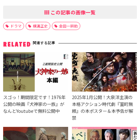
この記事の画像一覧
ドラマ
横溝正史
金田一耕助
関連する記事
RELATED
スゴっ！期間限定です！1976年
2025年1月公開！大泉洋主演の
公開の映画『犬神家の一族』が
本格アクション時代劇『室町無
なんとYoutubeで無料公開中
頼』の本ポスター＆本予告が解
禁