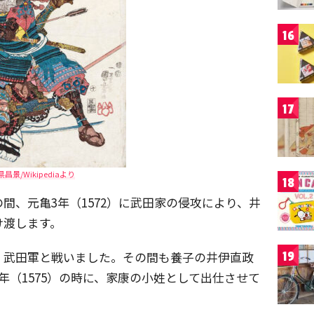
16
17
県昌景/Wikipediaより
18
間、元亀3年（1572）に武田家の侵攻により、井
け渡します。
、武田軍と戦いました。その間も養子の井伊直政
19
年（1575）の時に、家康の小姓として出仕させて