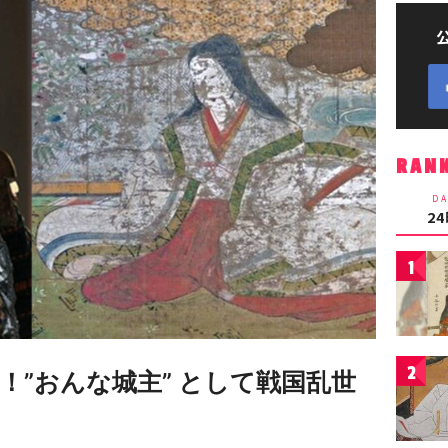
RAN
DA
2
1
2
！”おんな城主” として戦国乱世