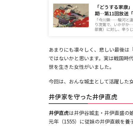
「どうする家康」
期…第11回放送
「今川領……駿河と
り次第で、いかがか
部寛）に対し、辛う
あまりにも凛々しく、悲しい最後は
ではないかと思います。実は戦国時
世を生きた女性がいました。
今回は、おんな城主として活躍した
井伊家を守った井伊直虎
井伊直虎
は井伊谷城主・井伊直盛の
元年（1555）に従妹の井伊直親を養