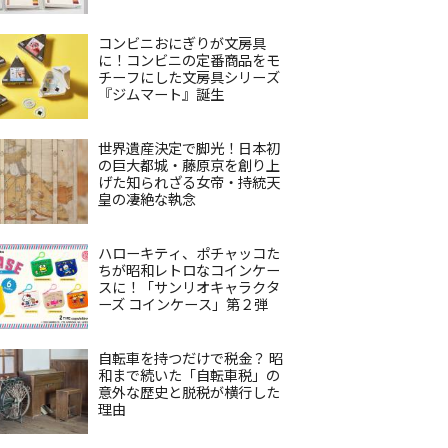
コンビニおにぎりが文房具
に！コンビニの定番商品をモ
チーフにした文房具シリーズ
『ジムマート』誕生
世界遺産決定で脚光！日本初
の巨大都城・藤原京を創り上
げた知られざる女帝・持統天
皇の凄絶な執念
ハローキティ、ポチャッコた
ちが昭和レトロなコインケー
スに！「サンリオキャラクタ
ーズ コインケース」第２弾
自転車を持つだけで税金？ 昭
和まで続いた「自転車税」の
意外な歴史と脱税が横行した
理由