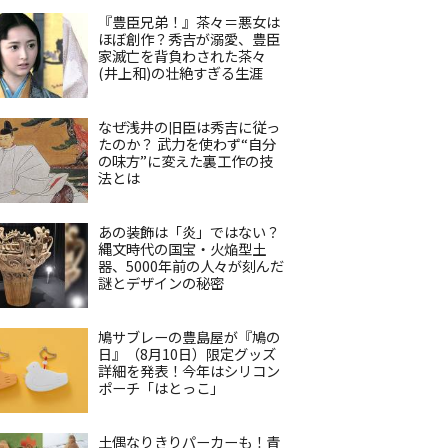
『豊臣兄弟！』茶々＝悪女は
ほぼ創作？秀吉が溺愛、豊臣
家滅亡を背負わされた茶々
(井上和)の壮絶すぎる生涯
なぜ浅井の旧臣は秀吉に従っ
たのか？ 武力を使わず“自分
の味方”に変えた裏工作の技
法とは
あの装飾は「炎」ではない？
縄文時代の国宝・火焔型土
器、5000年前の人々が刻んだ
謎とデザインの秘密
鳩サブレーの豊島屋が『鳩の
日』（8月10日）限定グッズ
詳細を発表！今年はシリコン
ポーチ「はとっこ」
土偶なりきりパーカーも！青