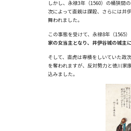
しかし、永禄3年（1560）の桶狭
次によって直親は謀殺、さらには井
舞われました。
この事態を受けて、永禄8年（156
家の女当主となり、井伊谷城の城主
そして、直虎は専横をしいていた政
を奪われますが、反対勢力と徳川家康
込みました。