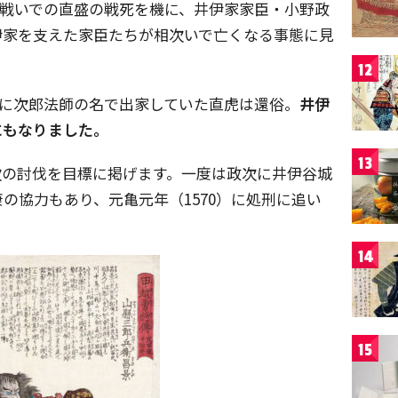
間の戦いでの直盛の戦死を機に、井伊家家臣・小野政
伊家を支えた家臣たちが相次いで亡くなる事態に見
12
5）に次郎法師の名で出家していた直虎は還俗。
井伊
にもなりました。
13
次の討伐を目標に掲げます。一度は政次に井伊谷城
の協力もあり、元亀元年（1570）に処刑に追い
14
15