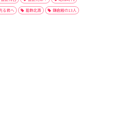
光る君へ
葛飾北斎
鎌倉殿の13人