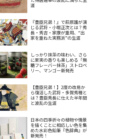
涯
『豊臣兄弟！』で萩原護が演
じる武将・小堀正次とは？秀
長・秀吉・家康が重用、“出
家を重ねた実務派”の生涯
しっかり抹茶の味わい、さら
に果実の香りも楽しめる「無
糖フレーバー抹茶」ストロベ
リー、マンゴー新発売
【豊臣兄弟！】2度の改易か
ら復活した武将・多賀秀種と
は？豊臣秀長に仕えた半年間
と波乱の生涯
日本の四季折々の植物や情景
を描くことに相応しい色を集
めた水彩色鉛筆『色辞典』が
新発売！