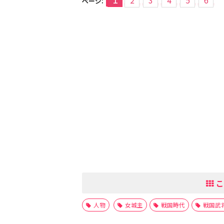
2
3
4
5
6
ページ:
こ
人物
女城主
戦国時代
戦国武