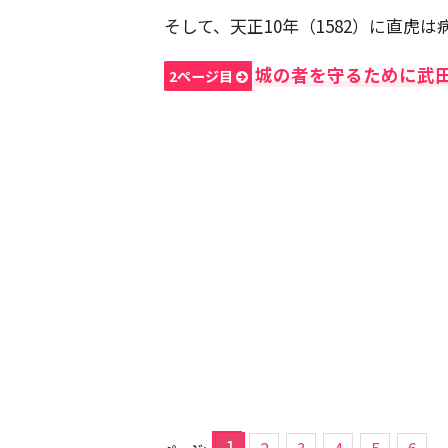
そして、天正10年（1582）に直虎
城の者を守るために武
2ページ目
1