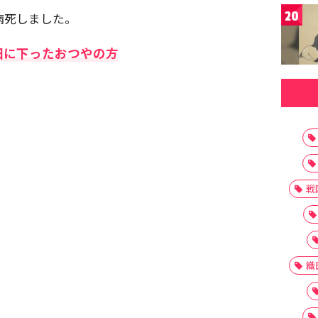
20
は病死しました。
田に下ったおつやの方
戦
織