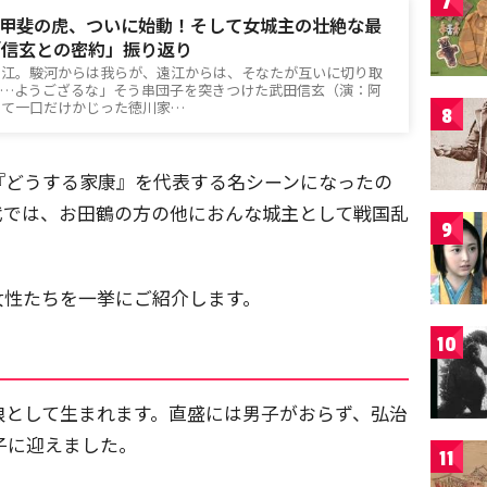
7
甲斐の虎、ついに始動！そして女城主の壮絶な最
「信玄との密約」振り返り
遠江。駿河からは我らが、遠江からは、そなたが互いに切り取
……ようござるな」そう串団子を突きつけた武田信玄（演：阿
じて一口だけかじった徳川家…
8
『どうする家康』を代表する名シーンになったの
代では、お田鶴の方の他におんな城主として戦国乱
9
女性たちを一挙にご紹介します。
10
娘として生まれます。直盛には男子がおらず、弘治
子に迎えました。
11