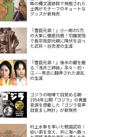
森の縄文遺跡群で発掘された
土偶がモチーフのキュートな
グッズが新発売
『豊臣兄弟！』小一郎の5万
の大軍に徹底抗戦！切腹覚悟
で長宗我部元親に降伏を迫っ
た武将・谷忠澄の生涯
『豊臣兄弟！』後半の鍵を握
る「浅井三姉妹」茶々・初・
江——秀吉に翻弄された波乱
の生涯
ゴジラの咆哮で目覚める朝…
1954年公開『ゴジラ』の貴重
音源を搭載した「ゴジラ音声
目覚まし時計」が新発売
村上水軍を率いた戦国武将！
幼い弟を支え、共に海へ散っ
た得居通幸の波乱に満ちた生