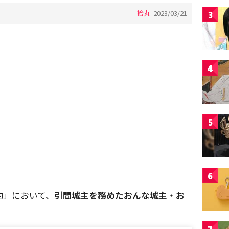
拾丸
2023/03/21
3
4
5
6
約」において、
引間城主を務めたおんな城主・お