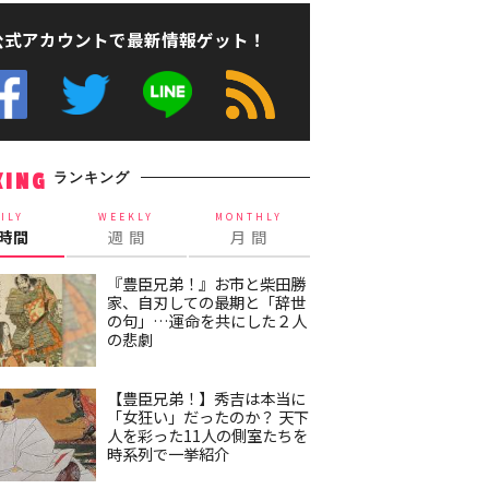
公式アカウントで最新情報ゲット！
ランキング
KING
ILY
WEEKLY
MONTHLY
4時間
週 間
月 間
『豊臣兄弟！』お市と柴田勝
家、自刃しての最期と「辞世
の句」…運命を共にした２人
の悲劇
【豊臣兄弟！】秀吉は本当に
「女狂い」だったのか？ 天下
人を彩った11人の側室たちを
時系列で一挙紹介