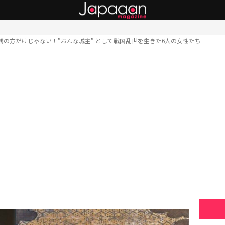
鶴の方だけじゃない！”おんな城主” として戦国乱世を生きた6人の女性たち