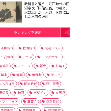
教科書と違う！江戸時代の田
沼意次「賄賂伝説」の嘘と、
水野忠邦が「大奥」を敵に回
した本当の理由
ランキングを表示
江戸時代
戦国時代
大河ドラマ
平安時代
アニメ
ロングセラー
国武将
スイーツ
雑学
お菓子
幕末
漫画
時代劇
テレビ
べらぼう
明治時代
徳川家康
田信長
抹茶
デザイン
文房具
フィギュア
展覧会
鎌倉時代
豊臣秀吉
豊臣兄弟！
昭和時代