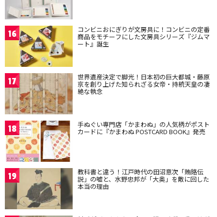
コンビニおにぎりが文房具に！コンビニの定番
16
商品をモチーフにした文房具シリーズ『ジムマ
ート』誕生
世界遺産決定で脚光！日本初の巨大都城・藤原
17
京を創り上げた知られざる女帝・持統天皇の凄
絶な執念
手ぬぐい専門店「かまわぬ」の人気柄がポスト
18
カードに『かまわぬ POSTCARD BOOK』発売
教科書と違う！江戸時代の田沼意次「賄賂伝
19
説」の嘘と、水野忠邦が「大奥」を敵に回した
本当の理由