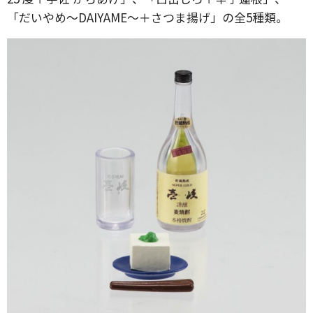
「だいやめ～DAIYAME～＋さつま揚げ」の全5種類。