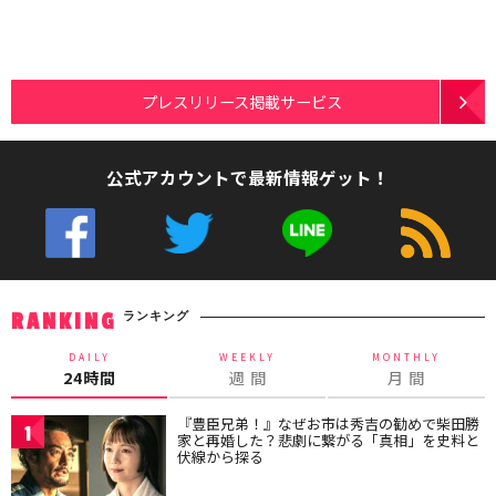
プレスリリース掲載サービス
公式アカウントで最新情報ゲット！
ランキング
RANKING
DAILY
WEEKLY
MONTHLY
24時間
週 間
月 間
『豊臣兄弟！』なぜお市は秀吉の勧めで柴田勝
1
家と再婚した？悲劇に繋がる「真相」を史料と
伏線から探る