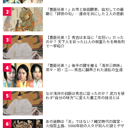
『豊臣兄弟！』お市と柴田勝家、自刃しての最
2
期と「辞世の句」…運命を共にした２人の悲劇
【豊臣兄弟！】秀吉は本当に「女狂い」だった
3
のか？ 天下人を彩った11人の側室たちを時系列
で一挙紹介
『豊臣兄弟！』後半の鍵を握る「浅井三姉妹」
4
茶々・初・江——秀吉に翻弄された波乱の生涯
なぜ浅井の旧臣は秀吉に従ったのか？ 武力を使
5
わず“自分の味方”に変えた裏工作の技法とは
あの装飾は「炎」ではない？縄文時代の国宝・
6
火焔型土器、5000年前の人々が刻んだ謎とデザ