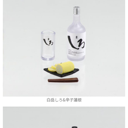
白岳しろ&辛子蓮根