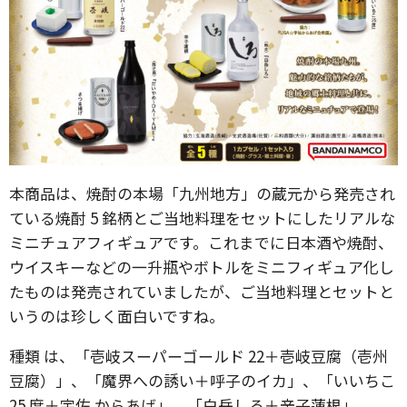
本商品は、焼酎の本場「九州地方」の蔵元から発売され
ている焼酎 5 銘柄とご当地料理をセットにしたリアルな
ミニチュアフィギュアです。これまでに日本酒や焼酎、
ウイスキーなどの一升瓶やボトルをミニフィギュア化し
たものは発売されていましたが、ご当地料理とセットと
いうのは珍しく面白いですね。
種類 は、「壱岐スーパーゴールド 22＋壱岐豆腐（壱州
豆腐）」、「魔界への誘い＋呼子のイカ」、「いいちこ
25 度＋宇佐 からあげ」、「白岳しろ＋辛子蓮根」、