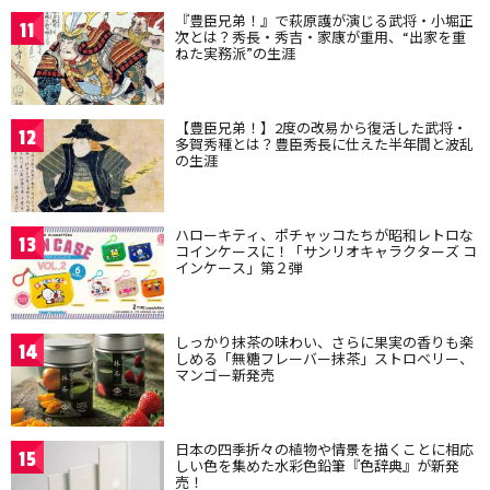
『豊臣兄弟！』で萩原護が演じる武将・小堀正
11
次とは？秀長・秀吉・家康が重用、“出家を重
ねた実務派”の生涯
【豊臣兄弟！】2度の改易から復活した武将・
12
多賀秀種とは？豊臣秀長に仕えた半年間と波乱
の生涯
ハローキティ、ポチャッコたちが昭和レトロな
13
コインケースに！「サンリオキャラクターズ コ
インケース」第２弾
しっかり抹茶の味わい、さらに果実の香りも楽
14
しめる「無糖フレーバー抹茶」ストロベリー、
マンゴー新発売
日本の四季折々の植物や情景を描くことに相応
15
しい色を集めた水彩色鉛筆『色辞典』が新発
売！