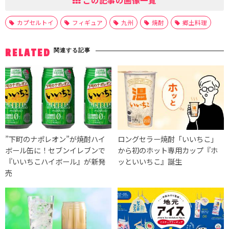
この記事の画像一覧
カプセルトイ
フィギュア
九州
焼酎
郷土料理
関連する記事
RELATED
”下町のナポレオン”が焼酎ハイ
ロングセラー焼酎「いいちこ」
ボール缶に！セブンイレブンで
から初のホット専用カップ『ホ
『いいちこハイボール』が新発
ッといいちこ』誕生
売