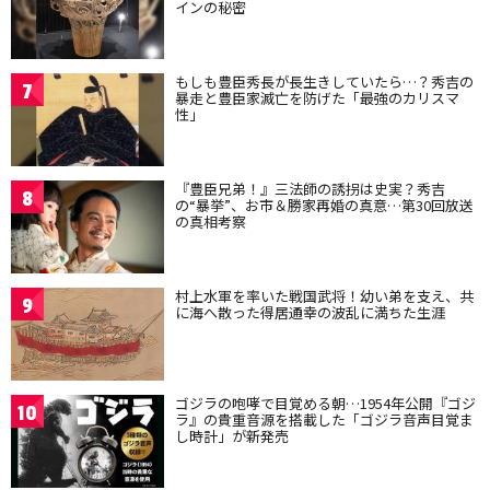
インの秘密
もしも豊臣秀長が長生きしていたら…？秀吉の
7
暴走と豊臣家滅亡を防げた「最強のカリスマ
性」
『豊臣兄弟！』三法師の誘拐は史実？秀吉
8
の“暴挙”、お市＆勝家再婚の真意…第30回放送
の真相考察
村上水軍を率いた戦国武将！幼い弟を支え、共
9
に海へ散った得居通幸の波乱に満ちた生涯
ゴジラの咆哮で目覚める朝…1954年公開『ゴジ
10
ラ』の貴重音源を搭載した「ゴジラ音声目覚ま
し時計」が新発売