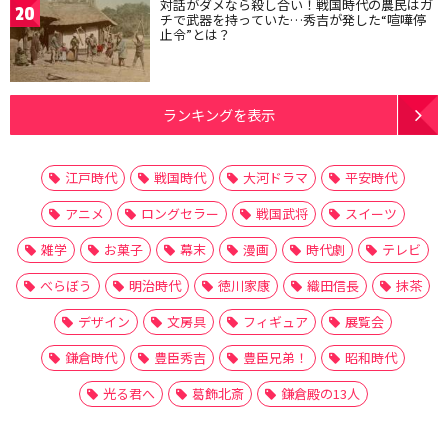
対話がダメなら殺し合い！戦国時代の農民はガ
20
チで武器を持っていた…秀吉が発した“喧嘩停
止令”とは？
ランキングを表示
江戸時代
戦国時代
大河ドラマ
平安時代
アニメ
ロングセラー
戦国武将
スイーツ
雑学
お菓子
幕末
漫画
時代劇
テレビ
べらぼう
明治時代
徳川家康
織田信長
抹茶
デザイン
文房具
フィギュア
展覧会
鎌倉時代
豊臣秀吉
豊臣兄弟！
昭和時代
光る君へ
葛飾北斎
鎌倉殿の13人