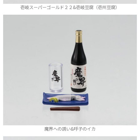
壱岐スーパーゴールド２２&壱岐豆腐（壱州豆腐）
魔界への誘い&呼子のイカ