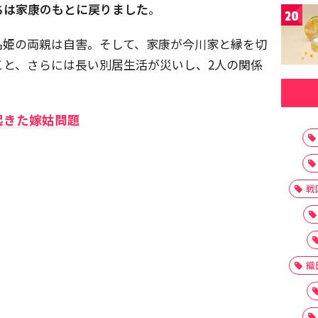
ちは家康のもとに戻りました
。
20
名姫の両親は自害。そして、家康が今川家と縁を切
こと、さらには長い別居生活が災いし、2人の関係
起きた嫁姑問題
戦
織