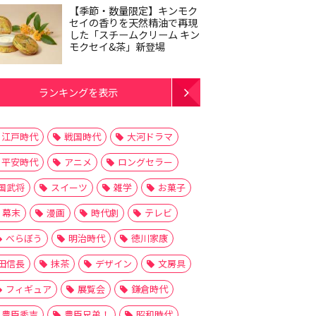
【季節・数量限定】キンモク
セイの香りを天然精油で再現
した「スチームクリーム キン
モクセイ&茶」新登場
ランキングを表示
江戸時代
戦国時代
大河ドラマ
平安時代
アニメ
ロングセラー
国武将
スイーツ
雑学
お菓子
幕末
漫画
時代劇
テレビ
べらぼう
明治時代
徳川家康
田信長
抹茶
デザイン
文房具
フィギュア
展覧会
鎌倉時代
豊臣秀吉
豊臣兄弟！
昭和時代