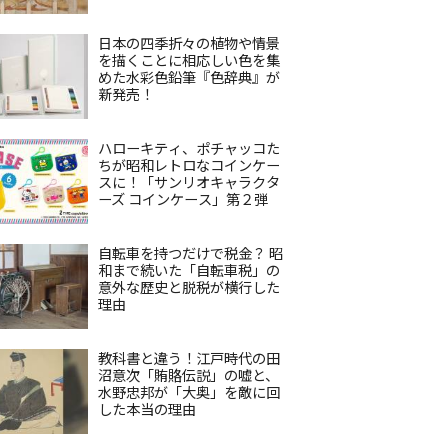
日本の四季折々の植物や情景
を描くことに相応しい色を集
めた水彩色鉛筆『色辞典』が
新発売！
ハローキティ、ポチャッコた
ちが昭和レトロなコインケー
スに！「サンリオキャラクタ
ーズ コインケース」第２弾
自転車を持つだけで税金？ 昭
和まで続いた「自転車税」の
意外な歴史と脱税が横行した
理由
教科書と違う！江戸時代の田
沼意次「賄賂伝説」の嘘と、
水野忠邦が「大奥」を敵に回
した本当の理由