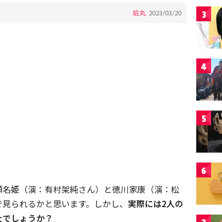
拾丸
2023/03/20
3
4
5
6
瀬名姫（演：有村架純さん）と徳川家康（演：松
で見られるかと思います。しかし、
実際には2人の
たでしょうか？