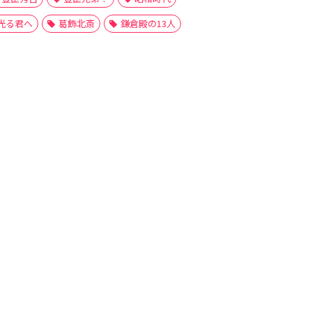
光る君へ
葛飾北斎
鎌倉殿の13人