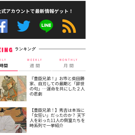
公式アカウントで最新情報ゲット！
ランキング
KING
ILY
WEEKLY
MONTHLY
4時間
週 間
月 間
『豊臣兄弟！』お市と柴田勝
家、自刃しての最期と「辞世
の句」…運命を共にした２人
の悲劇
【豊臣兄弟！】秀吉は本当に
「女狂い」だったのか？ 天下
人を彩った11人の側室たちを
時系列で一挙紹介