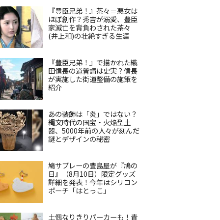
『豊臣兄弟！』茶々＝悪女は
ほぼ創作？秀吉が溺愛、豊臣
家滅亡を背負わされた茶々
(井上和)の壮絶すぎる生涯
『豊臣兄弟！』で描かれた織
田信長の道普請は史実？信長
が実施した街道整備の施策を
紹介
あの装飾は「炎」ではない？
縄文時代の国宝・火焔型土
器、5000年前の人々が刻んだ
謎とデザインの秘密
鳩サブレーの豊島屋が『鳩の
日』（8月10日）限定グッズ
詳細を発表！今年はシリコン
ポーチ「はとっこ」
土偶なりきりパーカーも！青