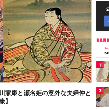
RAN
DA
2
1
2
川家康と瀬名姫の意外な夫婦仲と
康】