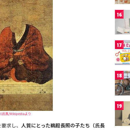
16
17
18
19
川氏真/Wikipediaより
を要求し、
人質にとった鵜殿長照の子たち（氏長