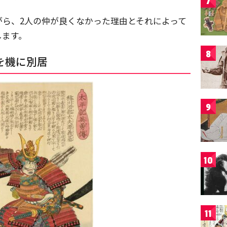
7
がら、2人の仲が良くなかった理由とそれによって
します。
8
を機に別居
9
10
11