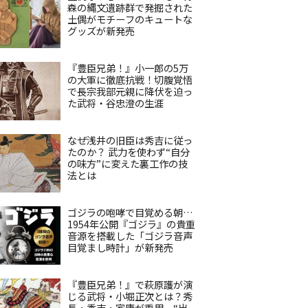
森の縄文遺跡群で発掘された
土偶がモチーフのキュートな
グッズが新発売
『豊臣兄弟！』小一郎の5万
の大軍に徹底抗戦！切腹覚悟
で長宗我部元親に降伏を迫っ
た武将・谷忠澄の生涯
なぜ浅井の旧臣は秀吉に従っ
たのか？ 武力を使わず“自分
の味方”に変えた裏工作の技
法とは
ゴジラの咆哮で目覚める朝…
1954年公開『ゴジラ』の貴重
音源を搭載した「ゴジラ音声
目覚まし時計」が新発売
『豊臣兄弟！』で萩原護が演
じる武将・小堀正次とは？秀
長・秀吉・家康が重用、“出