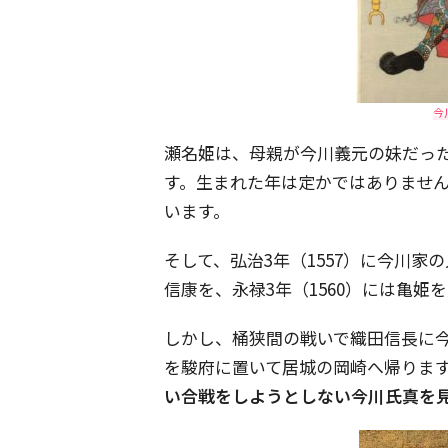
今
瀬名姫は、母親が今川義元の妹だっ
す。生まれた年は定かではありませ
います。
そして、弘治3年（1557）に今川家
信康を、永禄3年（1560）には亀姫
しかし、桶狭間の戦いで織田信長に
を駿府に置いて居城の岡崎へ帰りま
い合戦をしようとしない今川氏真を