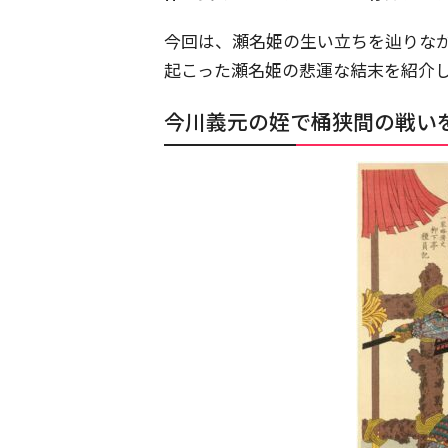
今回は、瀬名姫の生い立ちを辿りな
起こった瀬名姫の悲運な結末を紹介
今川義元の姪で桶狭間の戦い