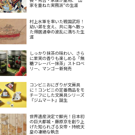
家を重ねた実務派”の生涯
村上水軍を率いた戦国武将！
幼い弟を支え、共に海へ散っ
た得居通幸の波乱に満ちた生
涯
しっかり抹茶の味わい、さら
に果実の香りも楽しめる「無
糖フレーバー抹茶」ストロベ
リー、マンゴー新発売
コンビニおにぎりが文房具
に！コンビニの定番商品をモ
チーフにした文房具シリーズ
『ジムマート』誕生
世界遺産決定で脚光！日本初
の巨大都城・藤原京を創り上
げた知られざる女帝・持統天
皇の凄絶な執念