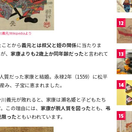
12
川義元/Wikipediaより
たことから
義元とは叔父と姪の関係
に当たりま
んが、
家康よりも2歳上か同年齢だった
と言われて
13
の人質だった家康と結婚。永禄2年（1559）に松平
を産み、子宝に恵まれました。
14
今川義元が敗れると、家康は瀬名姫と子どもたち
す。この理由には、
家康が脱人質を図った
とも、
弔
15
見限った
ともいわれています。