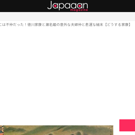
には不仲だった！徳川家康と瀬名姫の意外な夫婦仲と悲運な結末【どうする家康】