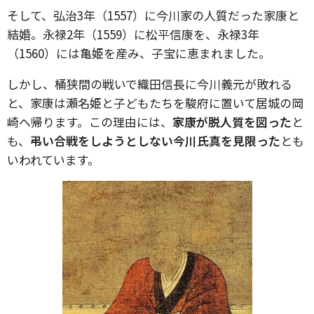
そして、弘治3年（1557）に今川家の人質だった家康と
結婚。永禄2年（1559）に松平信康を、永禄3年
（1560）には亀姫を産み、子宝に恵まれました。
しかし、桶狭間の戦いで織田信長に今川義元が敗れる
と、家康は瀬名姫と子どもたちを駿府に置いて居城の岡
崎へ帰ります。この理由には、
家康が脱人質を図った
と
も、
弔い合戦をしようとしない今川氏真を見限った
とも
いわれています。