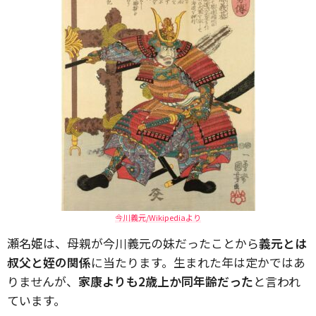
今川義元/Wikipediaより
瀬名姫は、母親が今川義元の妹だったことから
義元とは
叔父と姪の関係
に当たります。生まれた年は定かではあ
りませんが、
家康よりも2歳上か同年齢だった
と言われ
ています。