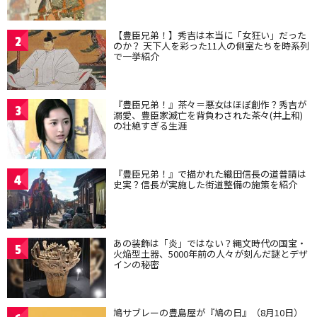
【豊臣兄弟！】秀吉は本当に「女狂い」だった
2
のか？ 天下人を彩った11人の側室たちを時系列
で一挙紹介
『豊臣兄弟！』茶々＝悪女はほぼ創作？秀吉が
3
溺愛、豊臣家滅亡を背負わされた茶々(井上和)
の壮絶すぎる生涯
『豊臣兄弟！』で描かれた織田信長の道普請は
4
史実？信長が実施した街道整備の施策を紹介
あの装飾は「炎」ではない？縄文時代の国宝・
5
火焔型土器、5000年前の人々が刻んだ謎とデザ
インの秘密
鳩サブレーの豊島屋が『鳩の日』（8月10日）