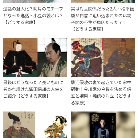
逸話の擬人化？阿月のモチーフ
実は対立関係だった2人…松平信
となった逸話・小豆の袋とは？
康が自害に追い込まれたのは親
【どうする家康】
子間の不仲が原因だった？！
【どうする家康】
最後はどうなった？長いものに
駿河侵攻の裏で起きていた家中
巻かれ続けた織田信雄の人生を
騒動！今川家の今後を決める信
ご紹介【どうする家康】
玄と嫡男・義信の対立【どうす
る家康】