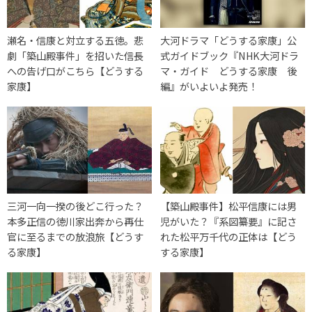
瀬名・信康と対立する五徳。悲
大河ドラマ「どうする家康」公
劇「築山殿事件」を招いた信長
式ガイドブック『NHK大河ドラ
への告げ口がこちら【どうする
マ・ガイド どうする家康 後
家康】
編』がいよいよ発売！
三河一向一揆の後どこ行った？
【築山殿事件】松平信康には男
本多正信の徳川家出奔から再仕
児がいた？『系図纂要』に記さ
官に至るまでの放浪旅【どうす
れた松平万千代の正体は【どう
る家康】
する家康】