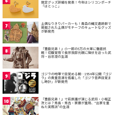
6
限定グッズ詳細を発表！今年はシリコンポーチ
「はとっこ」
土偶なりきりパーカーも！青森の縄文遺跡群で
7
発掘された土偶がモチーフのキュートなグッズ
が新発売
『豊臣兄弟！』小一郎の5万の大軍に徹底抗
8
戦！切腹覚悟で長宗我部元親に降伏を迫った武
将・谷忠澄の生涯
ゴジラの咆哮で目覚める朝…1954年公開『ゴジ
9
ラ』の貴重音源を搭載した「ゴジラ音声目覚ま
し時計」が新発売
『豊臣兄弟！』で萩原護が演じる武将・小堀正
10
次とは？秀長・秀吉・家康が重用、“出家を重
ねた実務派”の生涯