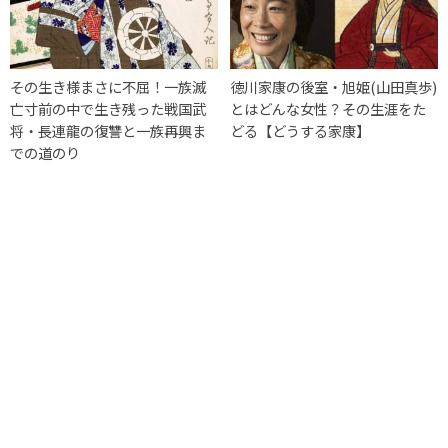
その生き様まさに不屈！一族滅
徳川家康の後室・旭姫(山田真歩)
亡寸前の中で生き残った戦国武
とはどんな女性？その生涯をた
将・長連龍の復讐と一族再興ま
どる【どうする家康】
での道のり