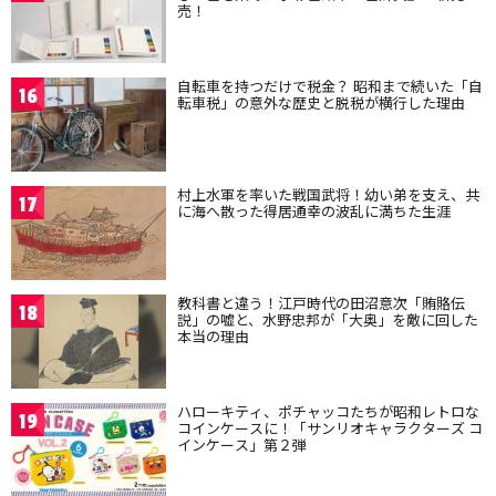
売！
自転車を持つだけで税金？ 昭和まで続いた「自
16
転車税」の意外な歴史と脱税が横行した理由
村上水軍を率いた戦国武将！幼い弟を支え、共
17
に海へ散った得居通幸の波乱に満ちた生涯
教科書と違う！江戸時代の田沼意次「賄賂伝
18
説」の嘘と、水野忠邦が「大奥」を敵に回した
本当の理由
ハローキティ、ポチャッコたちが昭和レトロな
19
コインケースに！「サンリオキャラクターズ コ
インケース」第２弾