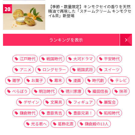
【季節・数量限定】キンモクセイの香りを天然
20
精油で再現した「スチームクリーム キンモクセ
イ&茶」新登場
ランキングを表示
江戸時代
戦国時代
大河ドラマ
平安時代
アニメ
ロングセラー
戦国武将
スイーツ
雑学
お菓子
幕末
漫画
時代劇
テレビ
べらぼう
明治時代
徳川家康
織田信長
抹茶
デザイン
文房具
フィギュア
展覧会
鎌倉時代
豊臣秀吉
豊臣兄弟！
昭和時代
光る君へ
葛飾北斎
鎌倉殿の13人