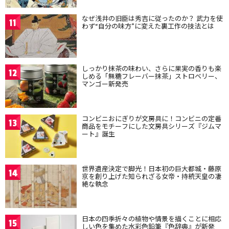
なぜ浅井の旧臣は秀吉に従ったのか？ 武力を使
11
わず“自分の味方”に変えた裏工作の技法とは
しっかり抹茶の味わい、さらに果実の香りも楽
12
しめる「無糖フレーバー抹茶」ストロベリー、
マンゴー新発売
コンビニおにぎりが文房具に！コンビニの定番
13
商品をモチーフにした文房具シリーズ『ジムマ
ート』誕生
世界遺産決定で脚光！日本初の巨大都城・藤原
14
京を創り上げた知られざる女帝・持統天皇の凄
絶な執念
日本の四季折々の植物や情景を描くことに相応
15
しい色を集めた水彩色鉛筆『色辞典』が新発