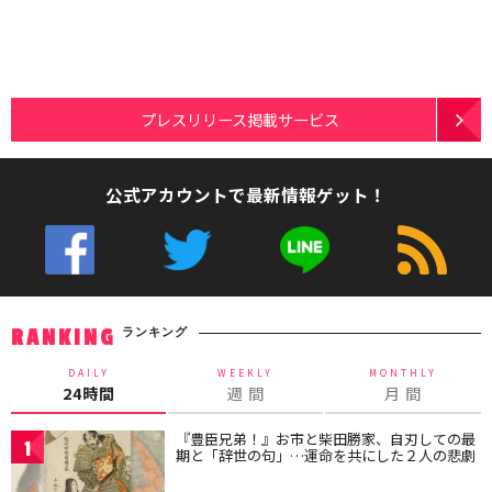
プレスリリース掲載サービス
公式アカウントで最新情報ゲット！
ランキング
RANKING
DAILY
WEEKLY
MONTHLY
24時間
週 間
月 間
『豊臣兄弟！』お市と柴田勝家、自刃しての最
1
期と「辞世の句」…運命を共にした２人の悲劇