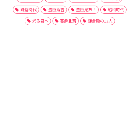
鎌倉時代
豊臣秀吉
豊臣兄弟！
昭和時代
光る君へ
葛飾北斎
鎌倉殿の13人