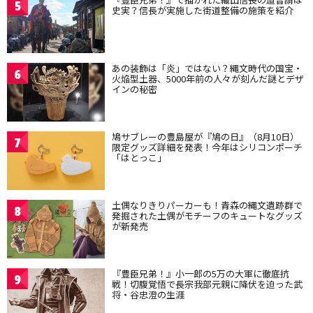
5
史実？信長が実施した街道整備の施策を紹介
あの装飾は「炎」ではない？縄文時代の国宝・
6
火焔型土器、5000年前の人々が刻んだ謎とデザ
インの秘密
鳩サブレーの豊島屋が『鳩の日』（8月10日）
7
限定グッズ詳細を発表！今年はシリコンポーチ
「はとっこ」
土偶なりきりパーカーも！青森の縄文遺跡群で
8
発掘された土偶がモチーフのキュートなグッズ
が新発売
『豊臣兄弟！』小一郎の5万の大軍に徹底抗
9
戦！切腹覚悟で長宗我部元親に降伏を迫った武
将・谷忠澄の生涯