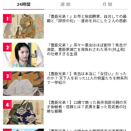
24時間
週 間
月 間
『豊臣兄弟！』お市と柴田勝家、自刃しての最
1
期と「辞世の句」…運命を共にした２人の悲劇
『豊臣兄弟！』茶々＝悪女はほぼ創作？秀吉が
2
溺愛、豊臣家滅亡を背負わされた茶々(井上和)
の壮絶すぎる生涯
【豊臣兄弟！】秀吉は本当に「女狂い」だった
3
のか？ 天下人を彩った11人の側室たちを時系列
で一挙紹介
【豊臣兄弟！】22歳で散った長宗我部元親の天
4
才後継者・信親とは？武勇を奮った若武者の壮
絶な最期
『豊臣兄弟！』で描かれた織田信長の道普請は