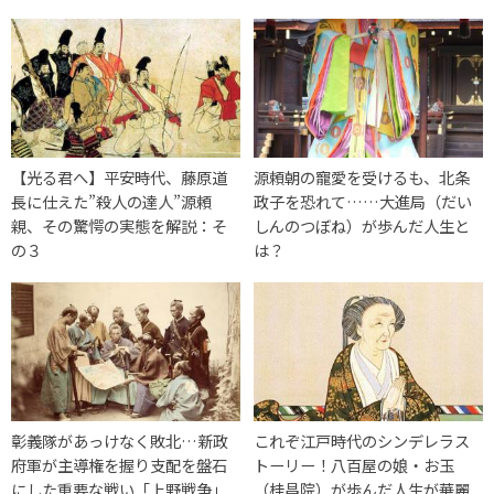
【光る君へ】平安時代、藤原道
源頼朝の寵愛を受けるも、北条
長に仕えた”殺人の達人”源頼
政子を恐れて……大進局（だい
親、その驚愕の実態を解説：そ
しんのつぼね）が歩んだ人生と
の３
は？
彰義隊があっけなく敗北…新政
これぞ江戸時代のシンデレラス
府軍が主導権を握り支配を盤石
トーリー！八百屋の娘・お玉
にした重要な戦い「上野戦争」
（桂昌院）が歩んだ人生が華麗