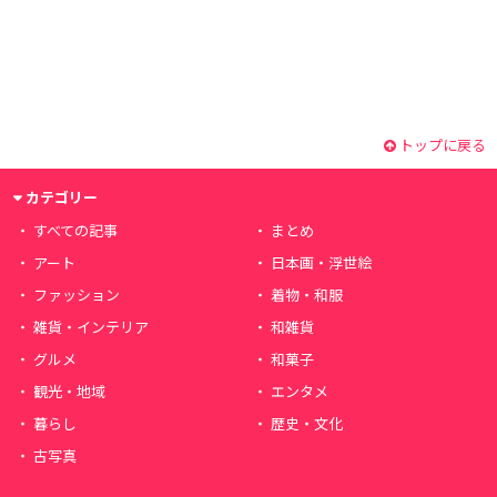
トップに戻る
カテゴリー
すべての記事
まとめ
アート
日本画・浮世絵
ファッション
着物・和服
雑貨・インテリア
和雑貨
グルメ
和菓子
観光・地域
エンタメ
暮らし
歴史・文化
古写真