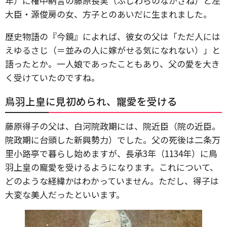
年）に権中納言の藤原長実（ふじわらのながざね）と左
大臣・源俊房の女、方子とのあいだに生まれました。
歴史物語の『今鏡』によれば、彼女の父は「ただ人には
えゆるさじ（＝並みの人に嫁がせる気になれない）」と
語ったとか。一人娘であったこともあり、父の愛を大き
く受けていたのですね。
鳥羽上皇に見初められ、寵愛を受ける
藤原得子の父は、白河院政期には、院近臣（院の近臣。
院政期に台頭した新興勢力）でした。父の死後は二条万
里小路亭で暮らし始めますが、長承3年（1134年）に鳥
羽上皇の寵愛を受けるようになります。これについて、
どのような経緯かはわかっていません。ただし、得子は
大変な美人だったといいます。