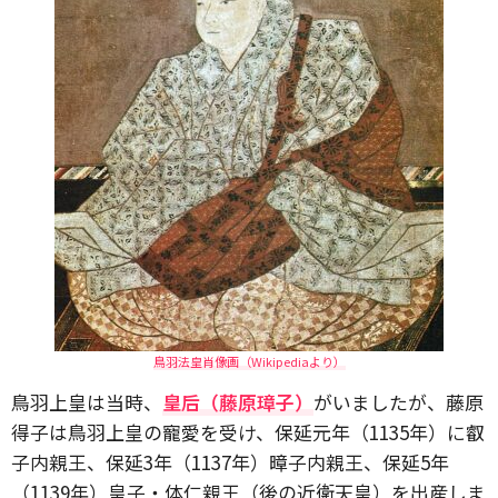
鳥羽法皇肖像画（Wikipediaより）
鳥羽上皇は当時、
皇后（藤原璋子）
がいましたが、藤原
得子は鳥羽上皇の寵愛を受け、保延元年（1135年）に叡
子内親王、保延3年（1137年）暲子内親王、保延5年
（1139年）皇子・体仁親王（後の近衛天皇）を出産しま