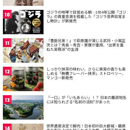
ゴジラの咆哮で目覚める朝…1954年公開『ゴジ
10
ラ』の貴重音源を搭載した「ゴジラ音声目覚ま
し時計」が新発売
『豊臣兄弟！』で萩原護が演じる武将・小堀正
11
次とは？秀長・秀吉・家康が重用、“出家を重
ねた実務派”の生涯
しっかり抹茶の味わい、さらに果実の香りも楽
12
しめる「無糖フレーバー抹茶」ストロベリー、
マンゴー新発売
「一口」が「いもあらい」！？ 日本の難読地名
13
には知られざる“名前の法則”があった
世界遺産決定で脚光！日本初の巨大都城・藤原
14