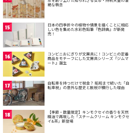
京を創り上げた知られざる女帝・持統天皇の凄
絶な執念
日本の四季折々の植物や情景を描くことに相応
15
しい色を集めた水彩色鉛筆『色辞典』が新発
売！
コンビニおにぎりが文房具に！コンビニの定番
16
商品をモチーフにした文房具シリーズ『ジムマ
ート』誕生
自転車を持つだけで税金？ 昭和まで続いた「自
17
転車税」の意外な歴史と脱税が横行した理由
【季節・数量限定】キンモクセイの香りを天然
18
精油で再現した「スチームクリーム キンモクセ
イ&茶」新登場