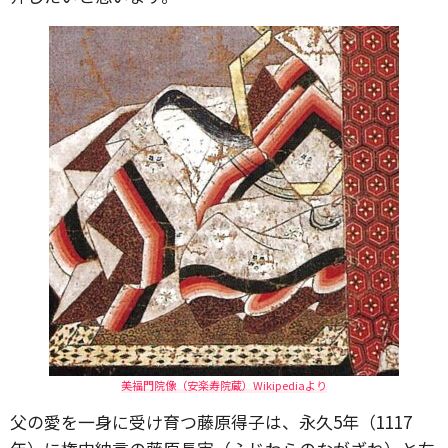
美福門院像（安楽寿院蔵）Wikipediaより
父の愛を一身に受け育つ藤原得子は、永久5年（1117