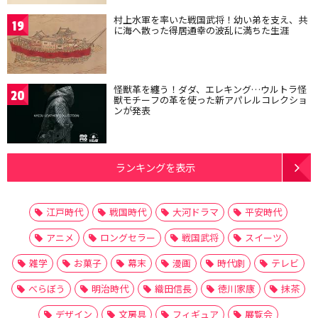
村上水軍を率いた戦国武将！幼い弟を支え、共
19
に海へ散った得居通幸の波乱に満ちた生涯
怪獣革を纏う！ダダ、エレキング…ウルトラ怪
20
獣モチーフの革を使った新アパレルコレクショ
ンが発表
ランキングを表示
江戸時代
戦国時代
大河ドラマ
平安時代
アニメ
ロングセラー
戦国武将
スイーツ
雑学
お菓子
幕末
漫画
時代劇
テレビ
べらぼう
明治時代
織田信長
徳川家康
抹茶
デザイン
文房具
フィギュア
展覧会