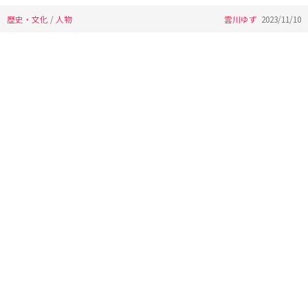
歴史・文化
/
人物
雲川ゆず
2023/11/10