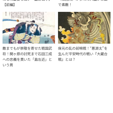
【前編】
で素敵！
敵までもが崇敬を寄せた戦国武
保元の乱の前哨戦！“悪源太”を
将！関ヶ原の討死まで石田三成
生んだ平安時代の戦い『大蔵合
への忠義を貫いた「島左近」と
戦』とは？
いう男