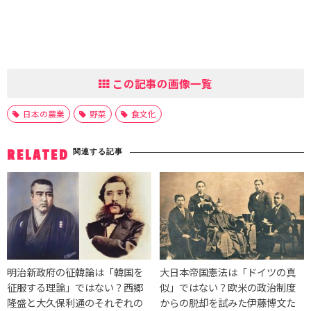
この記事の画像一覧
日本の農業
野菜
食文化
関連する記事
RELATED
明治新政府の征韓論は「韓国を
大日本帝国憲法は「ドイツの真
征服する理論」ではない？西郷
似」ではない？欧米の政治制度
隆盛と大久保利通のそれぞれの
からの脱却を試みた伊藤博文た