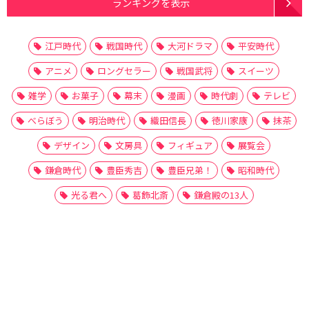
ランキングを表示
江戸時代
戦国時代
大河ドラマ
平安時代
アニメ
ロングセラー
戦国武将
スイーツ
雑学
お菓子
幕末
漫画
時代劇
テレビ
べらぼう
明治時代
織田信長
徳川家康
抹茶
デザイン
文房具
フィギュア
展覧会
鎌倉時代
豊臣秀吉
豊臣兄弟！
昭和時代
光る君へ
葛飾北斎
鎌倉殿の13人