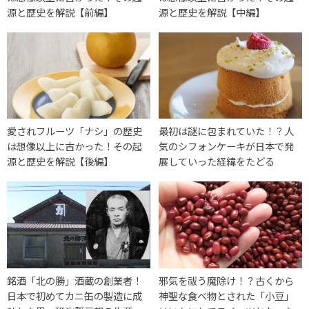
源と歴史を解説【前編】
源と歴史を解説【中編】
愛されフルーツ「ナシ」の歴史
最初は謎に包まれていた！？人
は想像以上に古かった！その起
気のシフォンケーキが日本で発
源と歴史を解説【後編】
展していった経緯をたどる
銘酒「北の勝」酒蔵の創業者！
邪気を祓う魔除け！？古くから
日本で初めてカニ缶の製造に成
神聖な食べ物とされた「小豆」