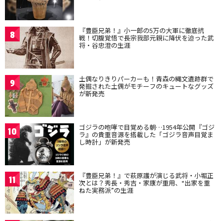
『豊臣兄弟！』小一郎の5万の大軍に徹底抗
8
戦！切腹覚悟で長宗我部元親に降伏を迫った武
将・谷忠澄の生涯
土偶なりきりパーカーも！青森の縄文遺跡群で
9
発掘された土偶がモチーフのキュートなグッズ
が新発売
ゴジラの咆哮で目覚める朝…1954年公開『ゴジ
10
ラ』の貴重音源を搭載した「ゴジラ音声目覚ま
し時計」が新発売
『豊臣兄弟！』で萩原護が演じる武将・小堀正
11
次とは？秀長・秀吉・家康が重用、“出家を重
ねた実務派”の生涯