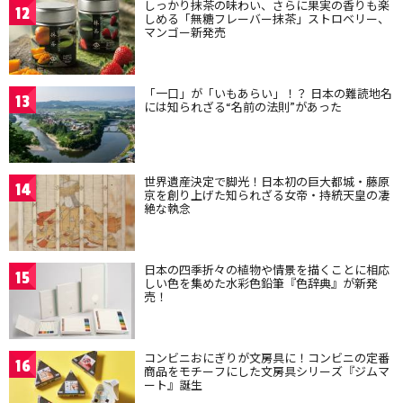
しっかり抹茶の味わい、さらに果実の香りも楽
12
しめる「無糖フレーバー抹茶」ストロベリー、
マンゴー新発売
「一口」が「いもあらい」！？ 日本の難読地名
13
には知られざる“名前の法則”があった
世界遺産決定で脚光！日本初の巨大都城・藤原
14
京を創り上げた知られざる女帝・持統天皇の凄
絶な執念
日本の四季折々の植物や情景を描くことに相応
15
しい色を集めた水彩色鉛筆『色辞典』が新発
売！
コンビニおにぎりが文房具に！コンビニの定番
16
商品をモチーフにした文房具シリーズ『ジムマ
ート』誕生