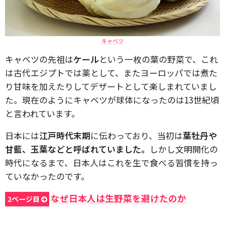
キャベツ
キャベツの先祖は
ケール
という一枚の葉の野菜で、これ
は古代エジプトでは薬として、またヨーロッパでは煮た
り甘味を加えたりしてデザートとして楽しまれていまし
た。現在のようにキャベツが球体になったのは13世紀頃
と言われています。
日本には
江戸時代末期
に伝わっており、当初は
葉牡丹や
甘藍、玉葉などと呼ばれていました。
しかし文明開化の
時代になるまで、日本人はこれを生で食べる習慣を持っ
ていなかったのです。
なぜ日本人は生野菜を避けたのか
2ページ目