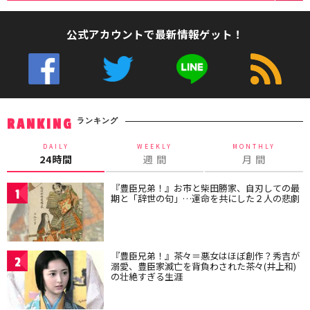
公式アカウントで最新情報ゲット！
ランキング
RANKING
DAILY
WEEKLY
MONTHLY
24時間
週 間
月 間
『豊臣兄弟！』お市と柴田勝家、自刃しての最
1
期と「辞世の句」…運命を共にした２人の悲劇
『豊臣兄弟！』茶々＝悪女はほぼ創作？秀吉が
2
溺愛、豊臣家滅亡を背負わされた茶々(井上和)
の壮絶すぎる生涯