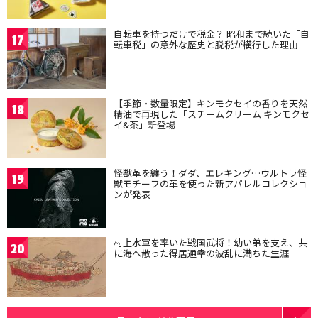
自転車を持つだけで税金？ 昭和まで続いた「自
17
転車税」の意外な歴史と脱税が横行した理由
【季節・数量限定】キンモクセイの香りを天然
18
精油で再現した「スチームクリーム キンモクセ
イ&茶」新登場
怪獣革を纏う！ダダ、エレキング…ウルトラ怪
19
獣モチーフの革を使った新アパレルコレクショ
ンが発表
村上水軍を率いた戦国武将！幼い弟を支え、共
20
に海へ散った得居通幸の波乱に満ちた生涯