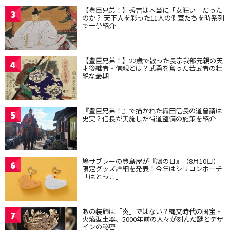
【豊臣兄弟！】秀吉は本当に「女狂い」だった
3
のか？ 天下人を彩った11人の側室たちを時系列
で一挙紹介
【豊臣兄弟！】22歳で散った長宗我部元親の天
4
才後継者・信親とは？武勇を奮った若武者の壮
絶な最期
『豊臣兄弟！』で描かれた織田信長の道普請は
5
史実？信長が実施した街道整備の施策を紹介
鳩サブレーの豊島屋が『鳩の日』（8月10日）
6
限定グッズ詳細を発表！今年はシリコンポーチ
「はとっこ」
あの装飾は「炎」ではない？縄文時代の国宝・
7
火焔型土器、5000年前の人々が刻んだ謎とデザ
インの秘密