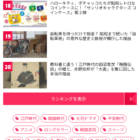
ハローキティ、ポチャッコたちが昭和レトロな
18
コインケースに！「サンリオキャラクターズ コ
インケース」第２弾
自転車を持つだけで税金？ 昭和まで続いた「自
19
転車税」の意外な歴史と脱税が横行した理由
教科書と違う！江戸時代の田沼意次「賄賂伝
20
説」の嘘と、水野忠邦が「大奥」を敵に回した
本当の理由
ランキングを表示
江戸時代
戦国時代
大河ドラマ
平安時代
アニメ
ロングセラー
戦国武将
スイーツ