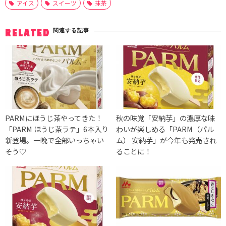
アイス
スイーツ
抹茶
関連する記事
RELATED
PARMにほうじ茶やってきた！
秋の味覚「安納芋」の濃厚な味
「PARM ほうじ茶ラテ」6本入り
わいが楽しめる「PARM（パル
新登場。一晩で全部いっちゃい
ム） 安納芋」が今年も発売され
そう♡
ることに！