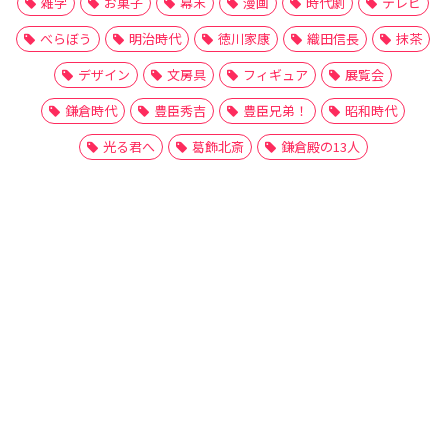
雑学
お菓子
幕末
漫画
時代劇
テレビ
べらぼう
明治時代
徳川家康
織田信長
抹茶
デザイン
文房具
フィギュア
展覧会
鎌倉時代
豊臣秀吉
豊臣兄弟！
昭和時代
光る君へ
葛飾北斎
鎌倉殿の13人