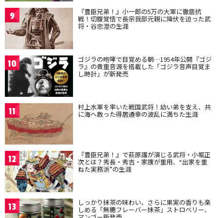
『豊臣兄弟！』小一郎の5万の大軍に徹底抗
9
戦！切腹覚悟で長宗我部元親に降伏を迫った武
将・谷忠澄の生涯
ゴジラの咆哮で目覚める朝…1954年公開『ゴジ
10
ラ』の貴重音源を搭載した「ゴジラ音声目覚ま
し時計」が新発売
村上水軍を率いた戦国武将！幼い弟を支え、共
11
に海へ散った得居通幸の波乱に満ちた生涯
『豊臣兄弟！』で萩原護が演じる武将・小堀正
12
次とは？秀長・秀吉・家康が重用、“出家を重
ねた実務派”の生涯
しっかり抹茶の味わい、さらに果実の香りも楽
13
しめる「無糖フレーバー抹茶」ストロベリー、
マンゴー新発売