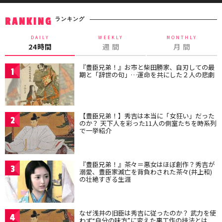
ランキング
RANKING
DAILY
WEEKLY
MONTHLY
24時間
週 間
月 間
『豊臣兄弟！』お市と柴田勝家、自刃しての最
1
期と「辞世の句」…運命を共にした２人の悲劇
【豊臣兄弟！】秀吉は本当に「女狂い」だった
2
のか？ 天下人を彩った11人の側室たちを時系列
で一挙紹介
『豊臣兄弟！』茶々＝悪女はほぼ創作？秀吉が
3
溺愛、豊臣家滅亡を背負わされた茶々(井上和)
の壮絶すぎる生涯
なぜ浅井の旧臣は秀吉に従ったのか？ 武力を使
4
わず“自分の味方”に変えた裏工作の技法とは