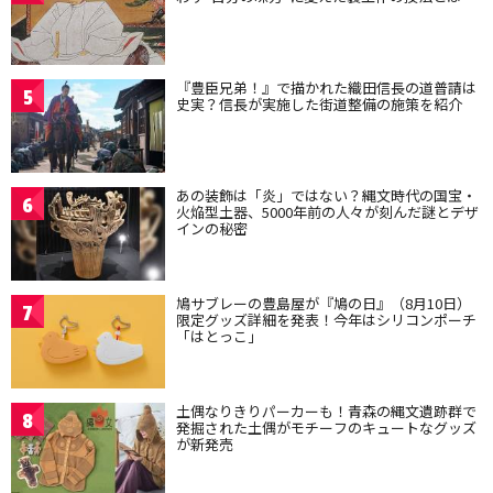
『豊臣兄弟！』で描かれた織田信長の道普請は
5
史実？信長が実施した街道整備の施策を紹介
あの装飾は「炎」ではない？縄文時代の国宝・
6
火焔型土器、5000年前の人々が刻んだ謎とデザ
インの秘密
鳩サブレーの豊島屋が『鳩の日』（8月10日）
7
限定グッズ詳細を発表！今年はシリコンポーチ
「はとっこ」
土偶なりきりパーカーも！青森の縄文遺跡群で
8
発掘された土偶がモチーフのキュートなグッズ
が新発売