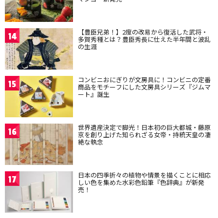
【豊臣兄弟！】2度の改易から復活した武将・
14
多賀秀種とは？豊臣秀長に仕えた半年間と波乱
の生涯
コンビニおにぎりが文房具に！コンビニの定番
15
商品をモチーフにした文房具シリーズ『ジムマ
ート』誕生
世界遺産決定で脚光！日本初の巨大都城・藤原
16
京を創り上げた知られざる女帝・持統天皇の凄
絶な執念
日本の四季折々の植物や情景を描くことに相応
17
しい色を集めた水彩色鉛筆『色辞典』が新発
売！