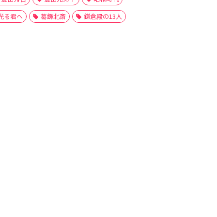
光る君へ
葛飾北斎
鎌倉殿の13人