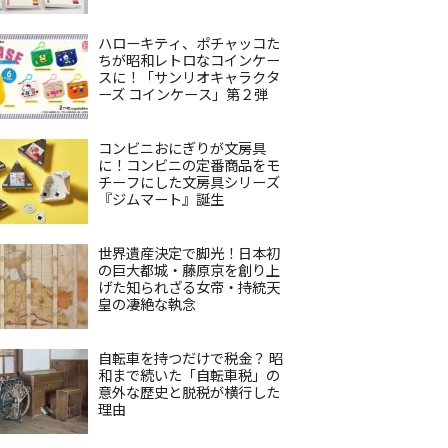
ハローキティ、ポチャッコた
ちが昭和レトロなコインケー
スに！「サンリオキャラクタ
ーズ コインケース」第２弾
コンビニおにぎりが文房具
に！コンビニの定番商品をモ
チーフにした文房具シリーズ
『ジムマート』誕生
世界遺産決定で脚光！日本初
の巨大都城・藤原京を創り上
げた知られざる女帝・持統天
皇の凄絶な執念
自転車を持つだけで税金？ 昭
和まで続いた「自転車税」の
意外な歴史と脱税が横行した
理由