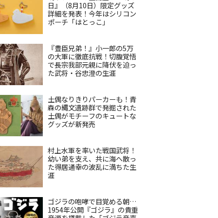
日』（8月10日）限定グッズ
詳細を発表！今年はシリコン
ポーチ「はとっこ」
『豊臣兄弟！』小一郎の5万
の大軍に徹底抗戦！切腹覚悟
で長宗我部元親に降伏を迫っ
た武将・谷忠澄の生涯
土偶なりきりパーカーも！青
森の縄文遺跡群で発掘された
土偶がモチーフのキュートな
グッズが新発売
村上水軍を率いた戦国武将！
幼い弟を支え、共に海へ散っ
た得居通幸の波乱に満ちた生
涯
ゴジラの咆哮で目覚める朝…
1954年公開『ゴジラ』の貴重
音源を搭載した「ゴジラ音声