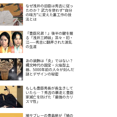
なぜ浅井の旧臣は秀吉に従っ
たのか？ 武力を使わず“自分
の味方”に変えた裏工作の技
法とは
『豊臣兄弟！』後半の鍵を握
る「浅井三姉妹」茶々・初・
江——秀吉に翻弄された波乱
の生涯
あの装飾は「炎」ではない？
縄文時代の国宝・火焔型土
器、5000年前の人々が刻んだ
謎とデザインの秘密
もしも豊臣秀長が長生きして
いたら…？秀吉の暴走と豊臣
家滅亡を防げた「最強のカリ
スマ性」
鳩サブレーの豊島屋が『鳩の