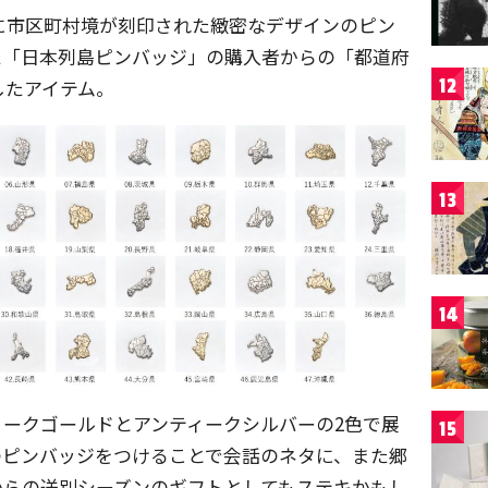
に市区町村境が刻印された緻密なデザインのピン
た「日本列島ピンバッジ」の購入者からの「都道府
12
したアイテム。
13
14
ークゴールドとアンティークシルバーの2色で展
15
のピンバッジをつけることで会話のネタに、また郷
からの送別シーズンのギフトとしてもステキかもし