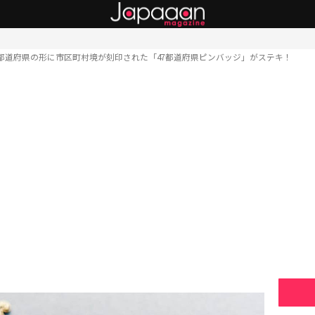
7都道府県の形に市区町村境が刻印された「47都道府県ピンバッジ」がステキ！