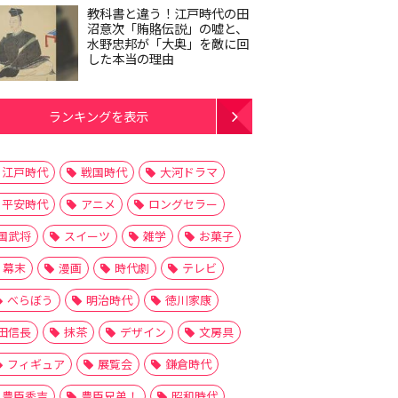
教科書と違う！江戸時代の田
沼意次「賄賂伝説」の嘘と、
水野忠邦が「大奥」を敵に回
した本当の理由
ランキングを表示
江戸時代
戦国時代
大河ドラマ
平安時代
アニメ
ロングセラー
国武将
スイーツ
雑学
お菓子
幕末
漫画
時代劇
テレビ
べらぼう
明治時代
徳川家康
田信長
抹茶
デザイン
文房具
フィギュア
展覧会
鎌倉時代
豊臣秀吉
豊臣兄弟！
昭和時代