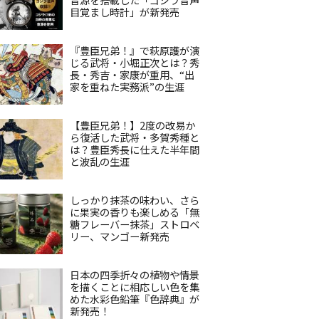
目覚まし時計」が新発売
『豊臣兄弟！』で萩原護が演
じる武将・小堀正次とは？秀
長・秀吉・家康が重用、“出
家を重ねた実務派”の生涯
【豊臣兄弟！】2度の改易か
ら復活した武将・多賀秀種と
は？豊臣秀長に仕えた半年間
と波乱の生涯
しっかり抹茶の味わい、さら
に果実の香りも楽しめる「無
糖フレーバー抹茶」ストロベ
リー、マンゴー新発売
日本の四季折々の植物や情景
を描くことに相応しい色を集
めた水彩色鉛筆『色辞典』が
新発売！