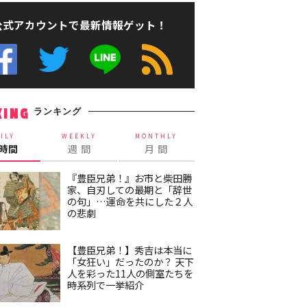
公式アカウントで最新情報ゲット！
ランキング
KING
ILY
WEEKLY
MONTHLY
4時間
週 間
月 間
『豊臣兄弟！』お市と柴田勝
家、自刃しての最期と「辞世
の句」…運命を共にした２人
の悲劇
【豊臣兄弟！】秀吉は本当に
「女狂い」だったのか？ 天下
人を彩った11人の側室たちを
時系列で一挙紹介