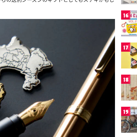
16
17
18
19