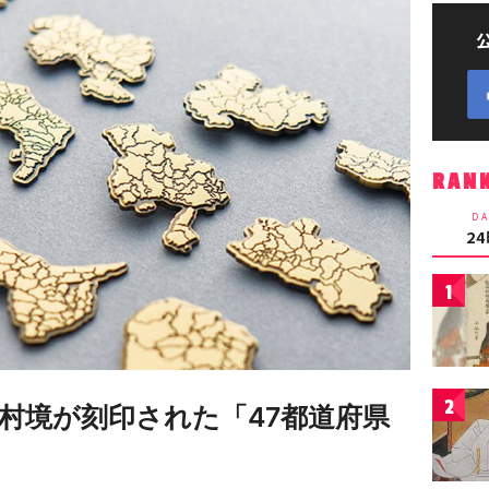
RAN
DA
2
1
2
町村境が刻印された「47都道府県