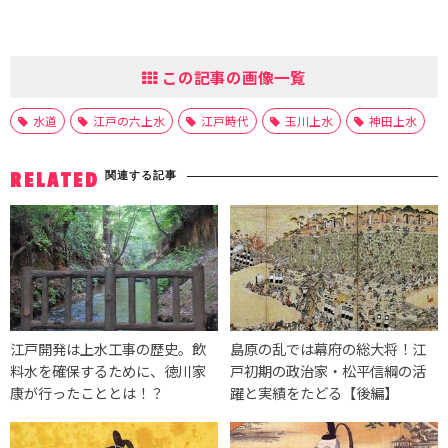
この記事の画像一覧
水道
江戸の六上水
江戸時代
玉川上水
神田上水
関連する記事
RELATED
江戸開発は上水工事の歴史。飲
島原の乱では幕府の総大将！江
料水を確保するために、徳川家
戸初期の政治家・松平信綱の活
康が行ったこととは！？
躍と実績をたどる【後編】