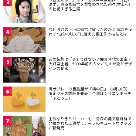
3
溺愛、豊臣家滅亡を背負わされた茶々(井上和)
の壮絶すぎる生涯
なぜ浅井の旧臣は秀吉に従ったのか？ 武力を使
4
わず“自分の味方”に変えた裏工作の技法とは
あの装飾は「炎」ではない？縄文時代の国宝・
5
火焔型土器、5000年前の人々が刻んだ謎とデザ
インの秘密
鳩サブレーの豊島屋が『鳩の日』（8月10日）
6
限定グッズ詳細を発表！今年はシリコンポーチ
「はとっこ」
土偶なりきりパーカーも！青森の縄文遺跡群で
7
発掘された土偶がモチーフのキュートなグッズ
が新発売