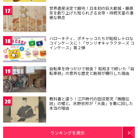
世界遺産決定で脚光！日本初の巨大都城・藤原
17
京を創り上げた知られざる女帝・持統天皇の凄
絶な執念
ハローキティ、ポチャッコたちが昭和レトロな
18
コインケースに！「サンリオキャラクターズ コ
インケース」第２弾
自転車を持つだけで税金？ 昭和まで続いた「自
19
転車税」の意外な歴史と脱税が横行した理由
教科書と違う！江戸時代の田沼意次「賄賂伝
20
説」の嘘と、水野忠邦が「大奥」を敵に回した
本当の理由
ランキングを表示