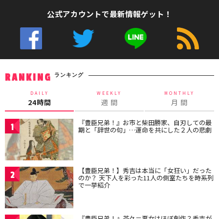
公式アカウントで最新情報ゲット！
ランキング
RANKING
DAILY
WEEKLY
MONTHLY
24時間
週 間
月 間
『豊臣兄弟！』お市と柴田勝家、自刃しての最
1
期と「辞世の句」…運命を共にした２人の悲劇
【豊臣兄弟！】秀吉は本当に「女狂い」だった
2
のか？ 天下人を彩った11人の側室たちを時系列
で一挙紹介
『豊臣兄弟！』茶々＝悪女はほぼ創作？秀吉が