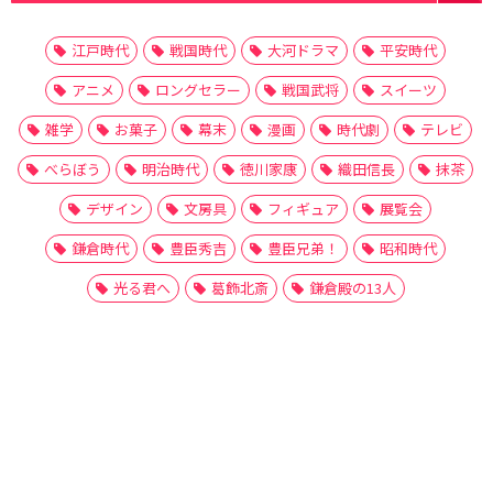
江戸時代
戦国時代
大河ドラマ
平安時代
アニメ
ロングセラー
戦国武将
スイーツ
雑学
お菓子
幕末
漫画
時代劇
テレビ
べらぼう
明治時代
徳川家康
織田信長
抹茶
デザイン
文房具
フィギュア
展覧会
鎌倉時代
豊臣秀吉
豊臣兄弟！
昭和時代
光る君へ
葛飾北斎
鎌倉殿の13人