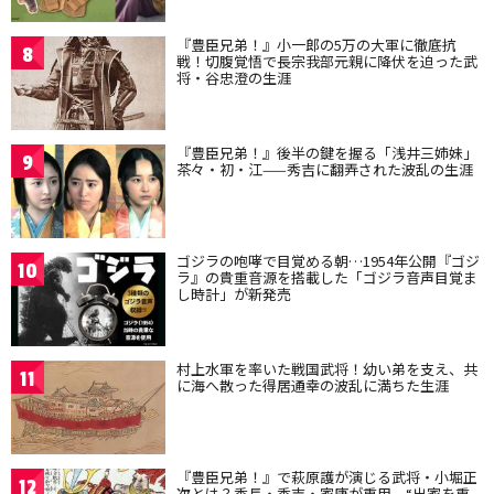
『豊臣兄弟！』小一郎の5万の大軍に徹底抗
8
戦！切腹覚悟で長宗我部元親に降伏を迫った武
将・谷忠澄の生涯
『豊臣兄弟！』後半の鍵を握る「浅井三姉妹」
9
茶々・初・江——秀吉に翻弄された波乱の生涯
ゴジラの咆哮で目覚める朝…1954年公開『ゴジ
10
ラ』の貴重音源を搭載した「ゴジラ音声目覚ま
し時計」が新発売
村上水軍を率いた戦国武将！幼い弟を支え、共
11
に海へ散った得居通幸の波乱に満ちた生涯
『豊臣兄弟！』で萩原護が演じる武将・小堀正
12
次とは？秀長・秀吉・家康が重用、“出家を重