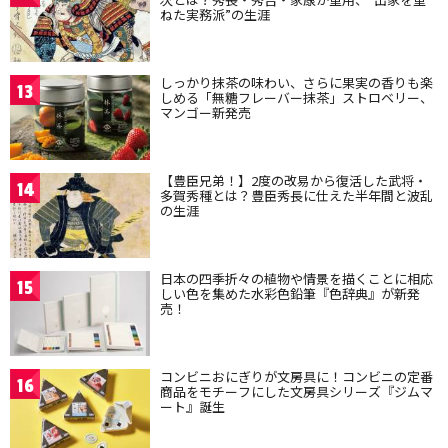
ねた実務派”の生涯
しっかり抹茶の味わい、さらに果実の香りも楽
13
しめる「無糖フレーバー抹茶」ストロベリー、
マンゴー新発売
【豊臣兄弟！】2度の改易から復活した武将・
14
多賀秀種とは？豊臣秀長に仕えた半年間と波乱
の生涯
日本の四季折々の植物や情景を描くことに相応
15
しい色を集めた水彩色鉛筆『色辞典』が新発
売！
コンビニおにぎりが文房具に！コンビニの定番
16
商品をモチーフにした文房具シリーズ『ジムマ
ート』誕生