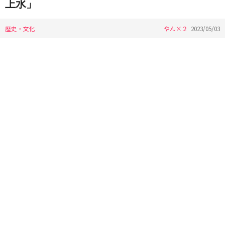
上水」
歴史・文化
やん×２
2023/05/03