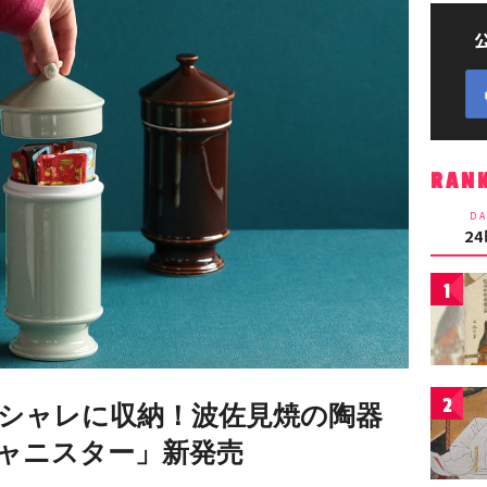
RAN
DA
2
1
2
シャレに収納！波佐見焼の陶器
キャニスター」新発売