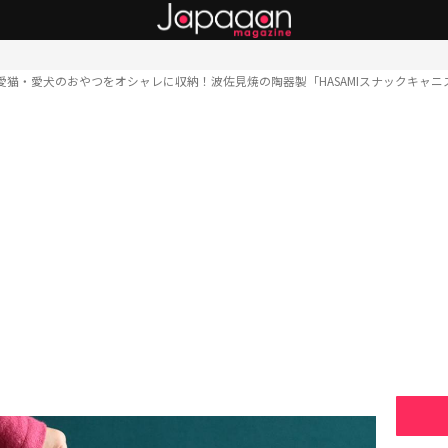
愛猫・愛犬のおやつをオシャレに収納！波佐見焼の陶器製「HASAMIスナックキャニ