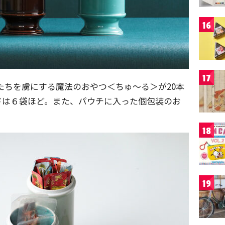
16
17
猫たちを虜にする魔法のおやつ＜ちゅ〜る＞が20本
ドは６袋ほど。また、パウチに入った個包装のお
18
19