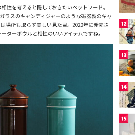
の相性を考えると隠しておきたいペットフード。
」はガラスのキャンディジャーのような磁器製のキャ
12
は場所も取らず美しい見た目。2020年に発売さ
ォーターボウルと相性のいいアイテムですね。
13
14
15