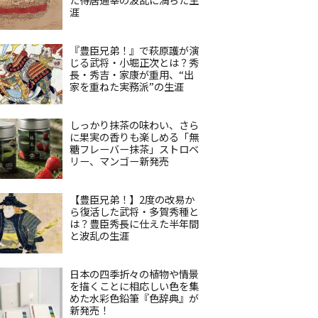
涯
『豊臣兄弟！』で萩原護が演
じる武将・小堀正次とは？秀
長・秀吉・家康が重用、“出
家を重ねた実務派”の生涯
しっかり抹茶の味わい、さら
に果実の香りも楽しめる「無
糖フレーバー抹茶」ストロベ
リー、マンゴー新発売
【豊臣兄弟！】2度の改易か
ら復活した武将・多賀秀種と
は？豊臣秀長に仕えた半年間
と波乱の生涯
日本の四季折々の植物や情景
を描くことに相応しい色を集
めた水彩色鉛筆『色辞典』が
新発売！