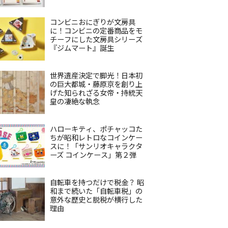
コンビニおにぎりが文房具
に！コンビニの定番商品をモ
チーフにした文房具シリーズ
『ジムマート』誕生
世界遺産決定で脚光！日本初
の巨大都城・藤原京を創り上
げた知られざる女帝・持統天
皇の凄絶な執念
ハローキティ、ポチャッコた
ちが昭和レトロなコインケー
スに！「サンリオキャラクタ
ーズ コインケース」第２弾
自転車を持つだけで税金？ 昭
和まで続いた「自転車税」の
意外な歴史と脱税が横行した
理由