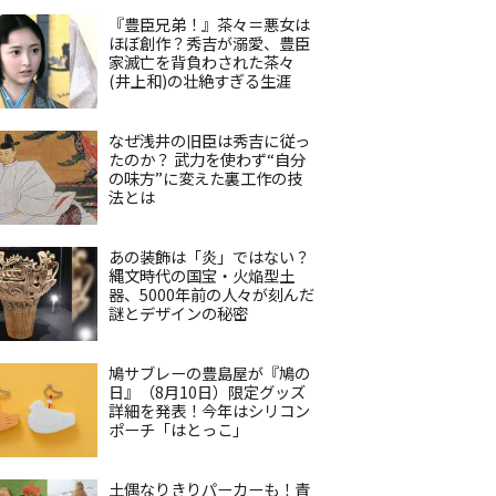
『豊臣兄弟！』茶々＝悪女は
ほぼ創作？秀吉が溺愛、豊臣
家滅亡を背負わされた茶々
(井上和)の壮絶すぎる生涯
なぜ浅井の旧臣は秀吉に従っ
たのか？ 武力を使わず“自分
の味方”に変えた裏工作の技
法とは
あの装飾は「炎」ではない？
縄文時代の国宝・火焔型土
器、5000年前の人々が刻んだ
謎とデザインの秘密
鳩サブレーの豊島屋が『鳩の
日』（8月10日）限定グッズ
詳細を発表！今年はシリコン
ポーチ「はとっこ」
土偶なりきりパーカーも！青