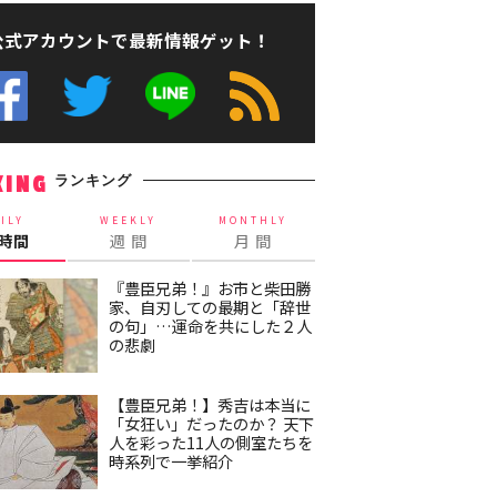
公式アカウントで最新情報ゲット！
ランキング
KING
ILY
WEEKLY
MONTHLY
4時間
週 間
月 間
『豊臣兄弟！』お市と柴田勝
家、自刃しての最期と「辞世
の句」…運命を共にした２人
の悲劇
【豊臣兄弟！】秀吉は本当に
「女狂い」だったのか？ 天下
人を彩った11人の側室たちを
時系列で一挙紹介