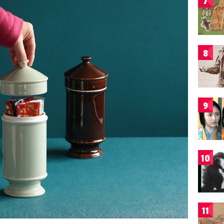
7
8
9
10
11