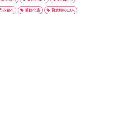
光る君へ
葛飾北斎
鎌倉殿の13人