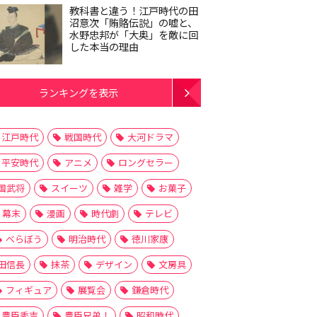
教科書と違う！江戸時代の田
沼意次「賄賂伝説」の嘘と、
水野忠邦が「大奥」を敵に回
した本当の理由
ランキングを表示
江戸時代
戦国時代
大河ドラマ
平安時代
アニメ
ロングセラー
国武将
スイーツ
雑学
お菓子
幕末
漫画
時代劇
テレビ
べらぼう
明治時代
徳川家康
田信長
抹茶
デザイン
文房具
フィギュア
展覧会
鎌倉時代
豊臣秀吉
豊臣兄弟！
昭和時代