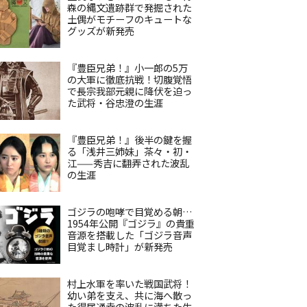
森の縄文遺跡群で発掘された
土偶がモチーフのキュートな
グッズが新発売
『豊臣兄弟！』小一郎の5万
の大軍に徹底抗戦！切腹覚悟
で長宗我部元親に降伏を迫っ
た武将・谷忠澄の生涯
『豊臣兄弟！』後半の鍵を握
る「浅井三姉妹」茶々・初・
江——秀吉に翻弄された波乱
の生涯
ゴジラの咆哮で目覚める朝…
1954年公開『ゴジラ』の貴重
音源を搭載した「ゴジラ音声
目覚まし時計」が新発売
村上水軍を率いた戦国武将！
幼い弟を支え、共に海へ散っ
た得居通幸の波乱に満ちた生