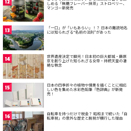
12
しめる「無糖フレーバー抹茶」ストロベリー、
マンゴー新発売
「一口」が「いもあらい」！？ 日本の難読地名
13
には知られざる“名前の法則”があった
世界遺産決定で脚光！日本初の巨大都城・藤原
14
京を創り上げた知られざる女帝・持統天皇の凄
絶な執念
日本の四季折々の植物や情景を描くことに相応
15
しい色を集めた水彩色鉛筆『色辞典』が新発
売！
自転車を持つだけで税金？ 昭和まで続いた「自
16
転車税」の意外な歴史と脱税が横行した理由