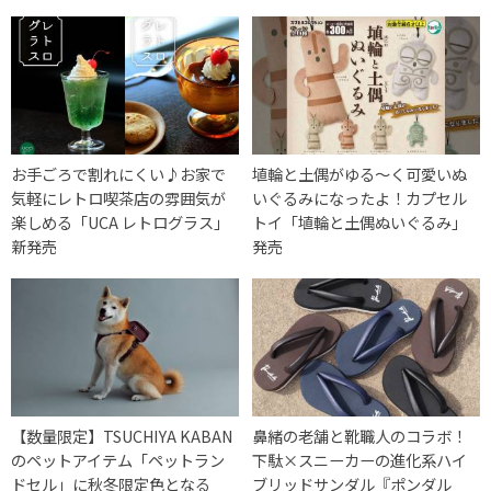
お手ごろで割れにくい♪お家で
埴輪と土偶がゆる〜く可愛いぬ
気軽にレトロ喫茶店の雰囲気が
いぐるみになったよ！カプセル
楽しめる「UCA レトログラス」
トイ「埴輪と土偶ぬいぐるみ」
新発売
発売
【数量限定】TSUCHIYA KABAN
鼻緒の老舗と靴職人のコラボ！
のペットアイテム「ペットラン
下駄×スニーカーの進化系ハイ
ドセル」に秋冬限定色となる
ブリッドサンダル『ポンダル