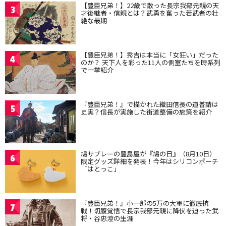
【豊臣兄弟！】22歳で散った長宗我部元親の天
3
才後継者・信親とは？武勇を奮った若武者の壮
絶な最期
【豊臣兄弟！】秀吉は本当に「女狂い」だった
4
のか？ 天下人を彩った11人の側室たちを時系列
で一挙紹介
『豊臣兄弟！』で描かれた織田信長の道普請は
5
史実？信長が実施した街道整備の施策を紹介
鳩サブレーの豊島屋が『鳩の日』（8月10日）
6
限定グッズ詳細を発表！今年はシリコンポーチ
「はとっこ」
『豊臣兄弟！』小一郎の5万の大軍に徹底抗
7
戦！切腹覚悟で長宗我部元親に降伏を迫った武
将・谷忠澄の生涯