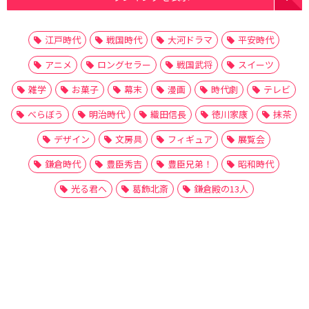
江戸時代
戦国時代
大河ドラマ
平安時代
アニメ
ロングセラー
戦国武将
スイーツ
雑学
お菓子
幕末
漫画
時代劇
テレビ
べらぼう
明治時代
織田信長
徳川家康
抹茶
デザイン
文房具
フィギュア
展覧会
鎌倉時代
豊臣秀吉
豊臣兄弟！
昭和時代
光る君へ
葛飾北斎
鎌倉殿の13人