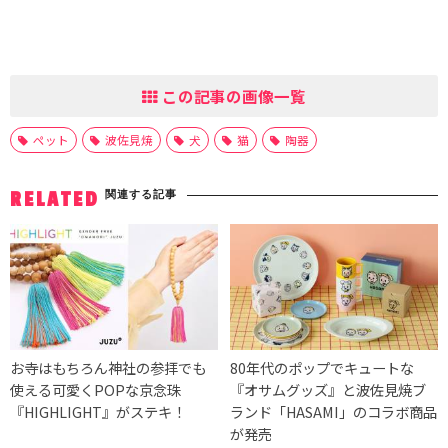
この記事の画像一覧
ペット
波佐見焼
犬
猫
陶器
関連する記事
RELATED
お寺はもちろん神社の参拝でも
80年代のポップでキュートな
使える可愛くPOPな京念珠
『オサムグッズ』と波佐見焼ブ
『HIGHLIGHT』がステキ！
ランド「HASAMI」のコラボ商品
が発売