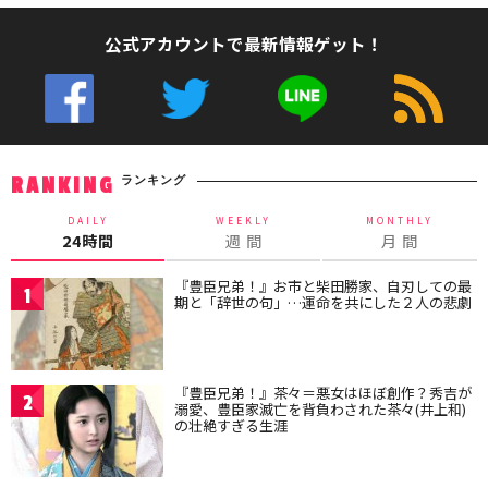
公式アカウントで最新情報ゲット！
ランキング
RANKING
DAILY
WEEKLY
MONTHLY
24時間
週 間
月 間
『豊臣兄弟！』お市と柴田勝家、自刃しての最
1
期と「辞世の句」…運命を共にした２人の悲劇
『豊臣兄弟！』茶々＝悪女はほぼ創作？秀吉が
2
溺愛、豊臣家滅亡を背負わされた茶々(井上和)
の壮絶すぎる生涯