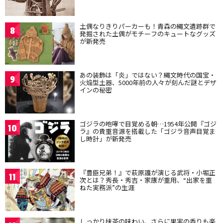
土偶なりきりパーカーも！青森の縄文遺跡群で
8
発掘された土偶がモチーフのキュートなグッズ
が新発売
あの装飾は「炎」ではない？縄文時代の国宝・
9
火焔型土器、5000年前の人々が刻んだ謎とデザ
インの秘密
ゴジラの咆哮で目覚める朝…1954年公開『ゴジ
10
ラ』の貴重音源を搭載した「ゴジラ音声目覚ま
し時計」が新発売
『豊臣兄弟！』で萩原護が演じる武将・小堀正
11
次とは？秀長・秀吉・家康が重用、“出家を重
ねた実務派”の生涯
しっかり抹茶の味わい、さらに果実の香りも楽