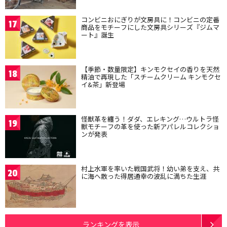
コンビニおにぎりが文房具に！コンビニの定番
17
商品をモチーフにした文房具シリーズ『ジムマ
ート』誕生
【季節・数量限定】キンモクセイの香りを天然
18
精油で再現した「スチームクリーム キンモクセ
イ&茶」新登場
怪獣革を纏う！ダダ、エレキング…ウルトラ怪
19
獣モチーフの革を使った新アパレルコレクショ
ンが発表
村上水軍を率いた戦国武将！幼い弟を支え、共
20
に海へ散った得居通幸の波乱に満ちた生涯
ランキングを表示