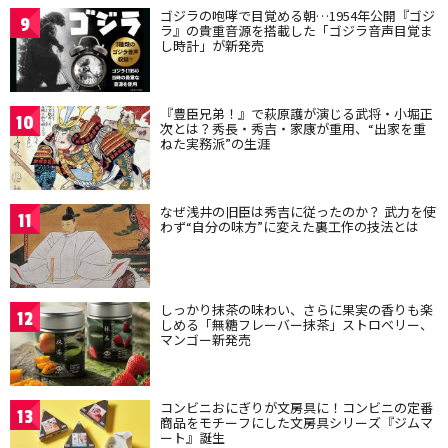
ゴジラの咆哮で目覚める朝…1954年公開『ゴジ
9
ラ』の貴重音源を搭載した「ゴジラ音声目覚ま
し時計」が新発売
『豊臣兄弟！』で萩原護が演じる武将・小堀正
10
次とは？秀長・秀吉・家康が重用、“出家を重
ねた実務派”の生涯
なぜ浅井の旧臣は秀吉に従ったのか？ 武力を使
11
わず“自分の味方”に変えた裏工作の技法とは
しっかり抹茶の味わい、さらに果実の香りも楽
12
しめる「無糖フレーバー抹茶」ストロベリー、
マンゴー新発売
コンビニおにぎりが文房具に！コンビニの定番
13
商品をモチーフにした文房具シリーズ『ジムマ
ート』誕生