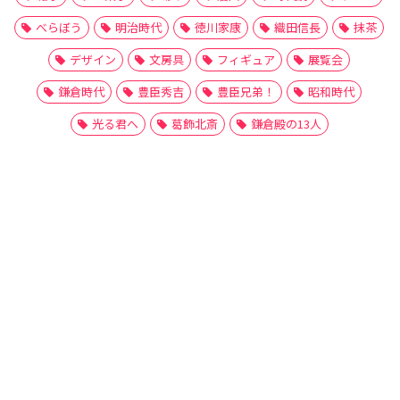
べらぼう
明治時代
徳川家康
織田信長
抹茶
デザイン
文房具
フィギュア
展覧会
鎌倉時代
豊臣秀吉
豊臣兄弟！
昭和時代
光る君へ
葛飾北斎
鎌倉殿の13人