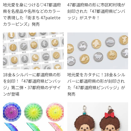
地元愛を身につける♡47都道府
47都道府県の形に市区町村境が
県を名産品や名所などのカラー
刻印された「47都道府県ピンバ
で表現した「街まち 47palette
ッジ」がステキ！
カラーピンズ」発売
18金＆シルバーに都道府県の形
地元愛をカタチに！18金＆シル
を刻印！「47都道府県ピンバッ
バーに都道府県の形が刻印され
ジ」第二弾・37都府県のデザイ
た「47都道府県ピンバッジ」が
ンが登場
発売