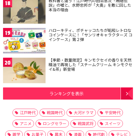
教科書と違う！江戸時代の田沼意次「賄賂伝
18
説」の嘘と、水野忠邦が「大奥」を敵に回した
本当の理由
ハローキティ、ポチャッコたちが昭和レトロな
19
コインケースに！「サンリオキャラクターズ コ
インケース」第２弾
【季節・数量限定】キンモクセイの香りを天然
20
精油で再現した「スチームクリーム キンモクセ
イ&茶」新登場
ランキングを表示
江戸時代
戦国時代
大河ドラマ
平安時代
アニメ
ロングセラー
戦国武将
スイーツ
雑学
お菓子
幕末
漫画
時代劇
テレビ