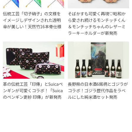
伝統工芸「切子硝子」の文様を
そばかすも可愛く再現♡昭和か
イメージしデザインされた透明
ら愛され続けるモンチッチくん
傘が美しい！天然竹16本骨仕様
＆モンチッチちゃんのレザーミ
ラーキーホルダーが新発売
革の伝統工芸「印傳」とSuicaペ
長野県の日本酒6銘柄とゴジラが
ンギンが可愛くコラボ！「Suica
コラボ！ゴジラ歴代作品をラベ
のペンギン更紗 印傳」が新発売
ルにした純米酒セット発売