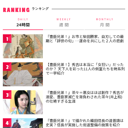
ランキング
RANKING
DAILY
WEEKLY
MONTHLY
24時間
週 間
月 間
『豊臣兄弟！』お市と柴田勝家、自刃しての最
1
期と「辞世の句」…運命を共にした２人の悲劇
【豊臣兄弟！】秀吉は本当に「女狂い」だった
2
のか？ 天下人を彩った11人の側室たちを時系列
で一挙紹介
『豊臣兄弟！』茶々＝悪女はほぼ創作？秀吉が
3
溺愛、豊臣家滅亡を背負わされた茶々(井上和)
の壮絶すぎる生涯
『豊臣兄弟！』で描かれた織田信長の道普請は
4
史実？信長が実施した街道整備の施策を紹介