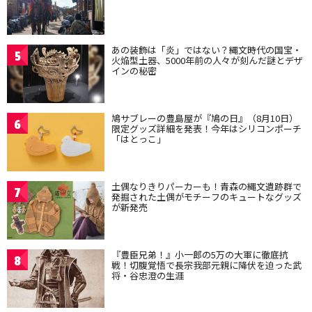
あの装飾は「炎」ではない？縄文時代の国宝・
5
火焔型土器、5000年前の人々が刻んだ謎とデザ
インの秘密
鳩サブレーの豊島屋が『鳩の日』（8月10日）
6
限定グッズ詳細を発表！今年はシリコンポーチ
「はとっこ」
土偶なりきりパーカーも！青森の縄文遺跡群で
7
発掘された土偶がモチーフのキュートなグッズ
が新発売
『豊臣兄弟！』小一郎の5万の大軍に徹底抗
8
戦！切腹覚悟で長宗我部元親に降伏を迫った武
将・谷忠澄の生涯