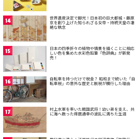
世界遺産決定で脚光！日本初の巨大都城・藤原
14
京を創り上げた知られざる女帝・持統天皇の凄
絶な執念
日本の四季折々の植物や情景を描くことに相応
15
しい色を集めた水彩色鉛筆『色辞典』が新発
売！
自転車を持つだけで税金？ 昭和まで続いた「自
16
転車税」の意外な歴史と脱税が横行した理由
村上水軍を率いた戦国武将！幼い弟を支え、共
17
に海へ散った得居通幸の波乱に満ちた生涯