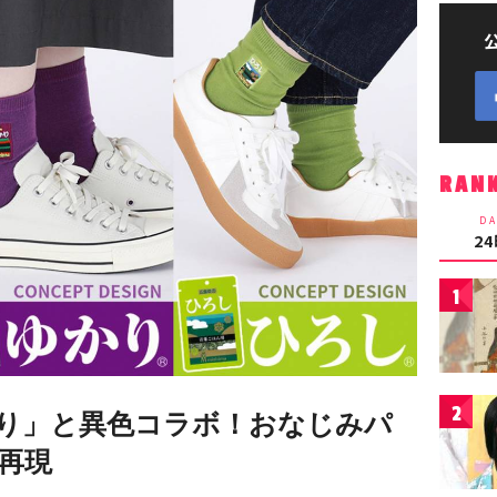
RAN
DA
2
1
2
り」と異色コラボ！おなじみパ
再現