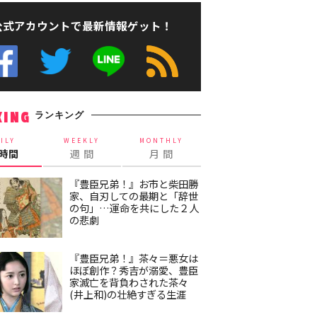
公式アカウントで最新情報ゲット！
ランキング
KING
ILY
WEEKLY
MONTHLY
4時間
週 間
月 間
『豊臣兄弟！』お市と柴田勝
家、自刃しての最期と「辞世
の句」…運命を共にした２人
の悲劇
『豊臣兄弟！』茶々＝悪女は
ほぼ創作？秀吉が溺愛、豊臣
家滅亡を背負わされた茶々
(井上和)の壮絶すぎる生涯