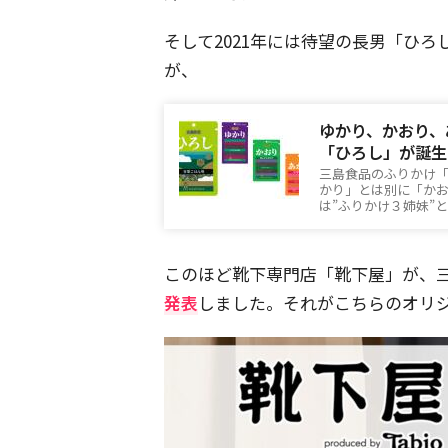
そして2021年には待望の長男「ひ
が、
ゆかり、かおり、
「ひろし」が誕生
三島食品のふりかけ「
かり」とは別に「かお
は”ふりかけ３姉妹”
このほど靴下専門店「靴下屋」が、
発表
しました。それがこちらのオリジ