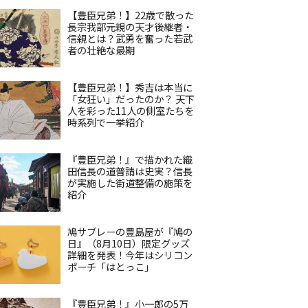
【豊臣兄弟！】22歳で散った
長宗我部元親の天才後継者・
信親とは？武勇を奮った若武
者の壮絶な最期
【豊臣兄弟！】秀吉は本当に
「女狂い」だったのか？ 天下
人を彩った11人の側室たちを
時系列で一挙紹介
『豊臣兄弟！』で描かれた織
田信長の道普請は史実？信長
が実施した街道整備の施策を
紹介
鳩サブレーの豊島屋が『鳩の
日』（8月10日）限定グッズ
詳細を発表！今年はシリコン
ポーチ「はとっこ」
『豊臣兄弟！』小一郎の5万