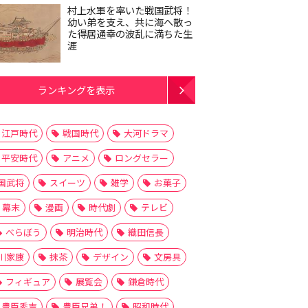
村上水軍を率いた戦国武将！
幼い弟を支え、共に海へ散っ
た得居通幸の波乱に満ちた生
涯
ランキングを表示
江戸時代
戦国時代
大河ドラマ
平安時代
アニメ
ロングセラー
国武将
スイーツ
雑学
お菓子
幕末
漫画
時代劇
テレビ
べらぼう
明治時代
織田信長
川家康
抹茶
デザイン
文房具
フィギュア
展覧会
鎌倉時代
豊臣秀吉
豊臣兄弟！
昭和時代