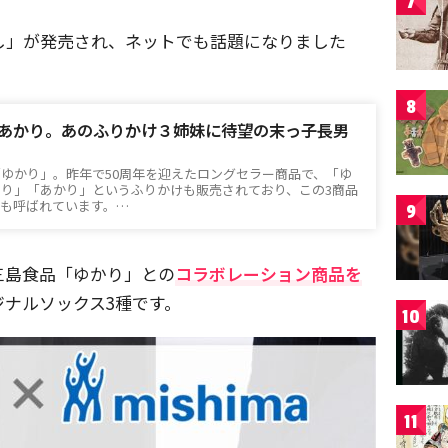
7
ろし」が発売され、ネットでも話題になりました
8
あかり。あのふりかけ３姉妹に待望の末っ子長男
ゆかり」。昨年で50周年を迎えたロングセラー商品で、「ゆ
り」「あかり」というふりかけも販売されており、この3商品
とも呼ばれています。…
9
三島食品「ゆかり」との
コラボレーション商品を
ナルソックス3種です。
10
11