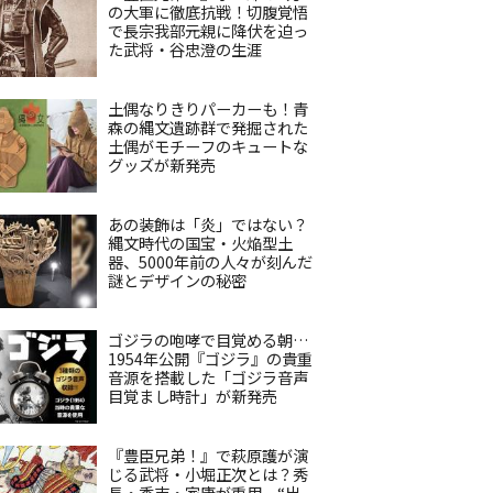
の大軍に徹底抗戦！切腹覚悟
で長宗我部元親に降伏を迫っ
た武将・谷忠澄の生涯
土偶なりきりパーカーも！青
森の縄文遺跡群で発掘された
土偶がモチーフのキュートな
グッズが新発売
あの装飾は「炎」ではない？
縄文時代の国宝・火焔型土
器、5000年前の人々が刻んだ
謎とデザインの秘密
ゴジラの咆哮で目覚める朝…
1954年公開『ゴジラ』の貴重
音源を搭載した「ゴジラ音声
目覚まし時計」が新発売
『豊臣兄弟！』で萩原護が演
じる武将・小堀正次とは？秀
長・秀吉・家康が重用、“出