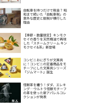
自転車を持つだけで税金？ 昭
和まで続いた「自転車税」の
意外な歴史と脱税が横行した
理由
【季節・数量限定】キンモク
セイの香りを天然精油で再現
した「スチームクリーム キン
モクセイ&茶」新登場
コンビニおにぎりが文房具
に！コンビニの定番商品をモ
チーフにした文房具シリーズ
『ジムマート』誕生
怪獣革を纏う！ダダ、エレキ
ング…ウルトラ怪獣モチーフ
の革を使った新アパレルコレ
クションが発表