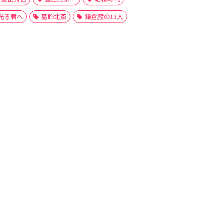
光る君へ
葛飾北斎
鎌倉殿の13人