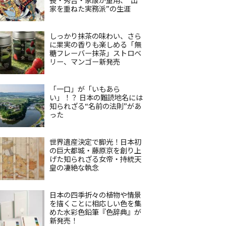
家を重ねた実務派”の生涯
しっかり抹茶の味わい、さら
に果実の香りも楽しめる「無
糖フレーバー抹茶」ストロベ
リー、マンゴー新発売
「一口」が「いもあら
い」！？ 日本の難読地名には
知られざる“名前の法則”があ
った
世界遺産決定で脚光！日本初
の巨大都城・藤原京を創り上
げた知られざる女帝・持統天
皇の凄絶な執念
日本の四季折々の植物や情景
を描くことに相応しい色を集
めた水彩色鉛筆『色辞典』が
新発売！