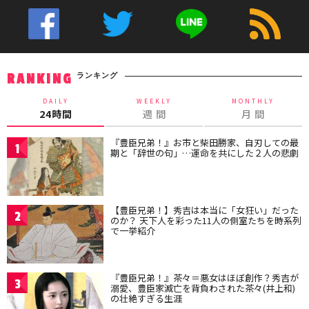
ランキング
RANKING
DAILY
WEEKLY
MONTHLY
24時間
週 間
月 間
『豊臣兄弟！』お市と柴田勝家、自刃しての最
1
期と「辞世の句」…運命を共にした２人の悲劇
【豊臣兄弟！】秀吉は本当に「女狂い」だった
2
のか？ 天下人を彩った11人の側室たちを時系列
で一挙紹介
『豊臣兄弟！』茶々＝悪女はほぼ創作？秀吉が
3
溺愛、豊臣家滅亡を背負わされた茶々(井上和)
の壮絶すぎる生涯