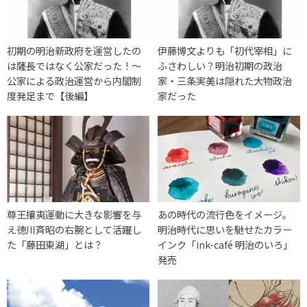
初期の明治新政府を運営したの
伊藤博文よりも「初代宰相」に
は薩長ではなく公家だった！～
ふさわしい？明治初期の政治
公家による政治運営から内閣制
家・三条実美は隠れた大物政治
度発足まで【後編】
家だった
尊王攘夷運動に大きな影響を与
あの時代の流行色をイメージ。
え徳川斉昭の右腕として活躍し
明治時代に思いを馳せたカラー
た「藤田東湖」とは？
インク「ink-café 明治のいろ」
発売