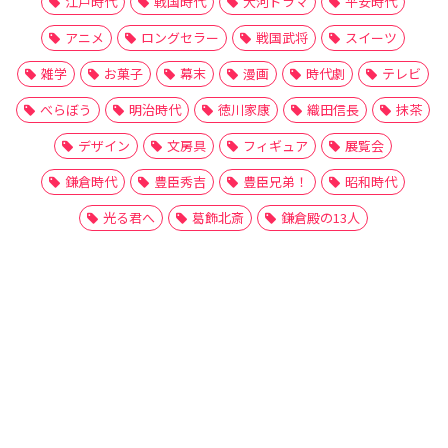
江戸時代
戦国時代
大河ドラマ
平安時代
アニメ
ロングセラー
戦国武将
スイーツ
雑学
お菓子
幕末
漫画
時代劇
テレビ
べらぼう
明治時代
徳川家康
織田信長
抹茶
デザイン
文房具
フィギュア
展覧会
鎌倉時代
豊臣秀吉
豊臣兄弟！
昭和時代
光る君へ
葛飾北斎
鎌倉殿の13人