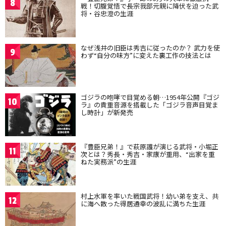
8
戦！切腹覚悟で長宗我部元親に降伏を迫った武
将・谷忠澄の生涯
なぜ浅井の旧臣は秀吉に従ったのか？ 武力を使
9
わず“自分の味方”に変えた裏工作の技法とは
ゴジラの咆哮で目覚める朝…1954年公開『ゴジ
10
ラ』の貴重音源を搭載した「ゴジラ音声目覚ま
し時計」が新発売
『豊臣兄弟！』で萩原護が演じる武将・小堀正
11
次とは？秀長・秀吉・家康が重用、“出家を重
ねた実務派”の生涯
村上水軍を率いた戦国武将！幼い弟を支え、共
12
に海へ散った得居通幸の波乱に満ちた生涯