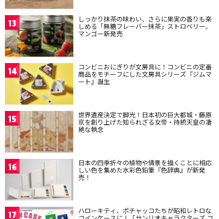
しっかり抹茶の味わい、さらに果実の香りも楽
13
しめる「無糖フレーバー抹茶」ストロベリー、
マンゴー新発売
コンビニおにぎりが文房具に！コンビニの定番
14
商品をモチーフにした文房具シリーズ『ジムマ
ート』誕生
世界遺産決定で脚光！日本初の巨大都城・藤原
15
京を創り上げた知られざる女帝・持統天皇の凄
絶な執念
日本の四季折々の植物や情景を描くことに相応
16
しい色を集めた水彩色鉛筆『色辞典』が新発
売！
ハローキティ、ポチャッコたちが昭和レトロな
17
コインケースに！「サンリオキャラクターズ コ