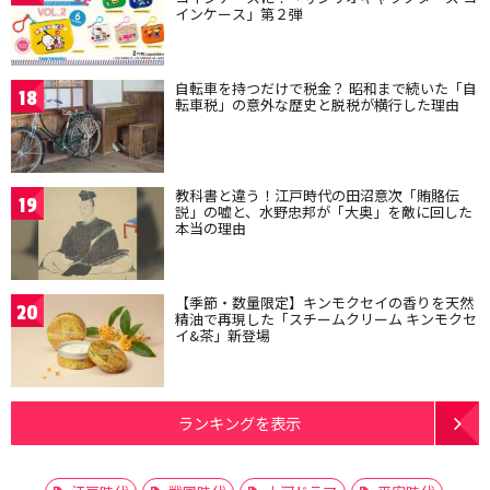
インケース」第２弾
自転車を持つだけで税金？ 昭和まで続いた「自
18
転車税」の意外な歴史と脱税が横行した理由
教科書と違う！江戸時代の田沼意次「賄賂伝
19
説」の嘘と、水野忠邦が「大奥」を敵に回した
本当の理由
【季節・数量限定】キンモクセイの香りを天然
20
精油で再現した「スチームクリーム キンモクセ
イ&茶」新登場
ランキングを表示