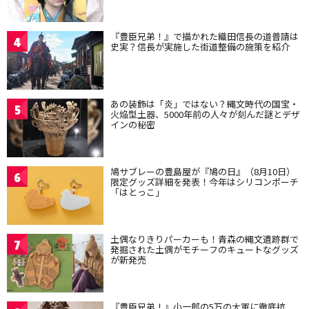
『豊臣兄弟！』で描かれた織田信長の道普請は
4
史実？信長が実施した街道整備の施策を紹介
あの装飾は「炎」ではない？縄文時代の国宝・
5
火焔型土器、5000年前の人々が刻んだ謎とデザ
インの秘密
鳩サブレーの豊島屋が『鳩の日』（8月10日）
6
限定グッズ詳細を発表！今年はシリコンポーチ
「はとっこ」
土偶なりきりパーカーも！青森の縄文遺跡群で
7
発掘された土偶がモチーフのキュートなグッズ
が新発売
『豊臣兄弟！』小一郎の5万の大軍に徹底抗