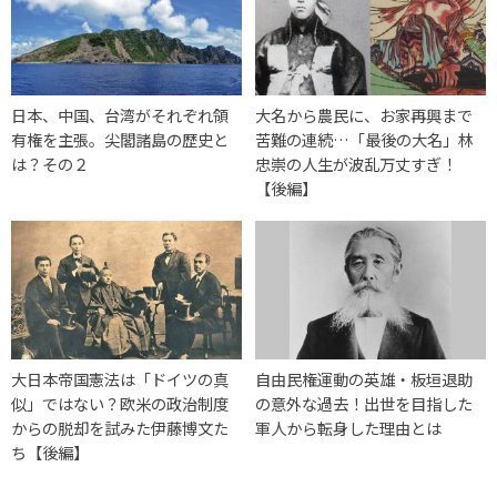
日本、中国、台湾がそれぞれ領
大名から農民に、お家再興まで
有権を主張。尖閣諸島の歴史と
苦難の連続…「最後の大名」林
は？その２
忠崇の人生が波乱万丈すぎ！
【後編】
大日本帝国憲法は「ドイツの真
自由民権運動の英雄・板垣退助
似」ではない？欧米の政治制度
の意外な過去！出世を目指した
からの脱却を試みた伊藤博文た
軍人から転身した理由とは
ち【後編】