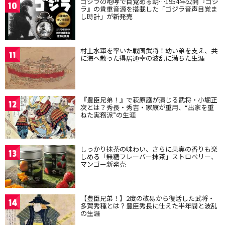
ゴジラの咆哮で目覚める朝…1954年公開『ゴジ
10
ラ』の貴重音源を搭載した「ゴジラ音声目覚ま
し時計」が新発売
村上水軍を率いた戦国武将！幼い弟を支え、共
11
に海へ散った得居通幸の波乱に満ちた生涯
『豊臣兄弟！』で萩原護が演じる武将・小堀正
12
次とは？秀長・秀吉・家康が重用、“出家を重
ねた実務派”の生涯
しっかり抹茶の味わい、さらに果実の香りも楽
13
しめる「無糖フレーバー抹茶」ストロベリー、
マンゴー新発売
【豊臣兄弟！】2度の改易から復活した武将・
14
多賀秀種とは？豊臣秀長に仕えた半年間と波乱
の生涯