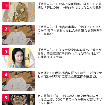
『豊臣兄弟！』お市と柴田勝家、自刃しての最
1
期と「辞世の句」…運命を共にした２人の悲劇
【豊臣兄弟！】秀吉は本当に「女狂い」だった
2
のか？ 天下人を彩った11人の側室たちを時系列
で一挙紹介
『豊臣兄弟！』茶々＝悪女はほぼ創作？秀吉が
3
溺愛、豊臣家滅亡を背負わされた茶々(井上和)
の壮絶すぎる生涯
なぜ浅井の旧臣は秀吉に従ったのか？ 武力を使
4
わず“自分の味方”に変えた裏工作の技法とは
あの装飾は「炎」ではない？縄文時代の国宝・
5
火焔型土器、5000年前の人々が刻んだ謎とデザ
インの秘密