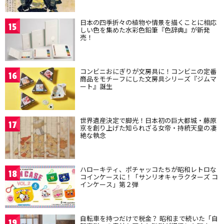
日本の四季折々の植物や情景を描くことに相応
15
しい色を集めた水彩色鉛筆『色辞典』が新発
売！
コンビニおにぎりが文房具に！コンビニの定番
16
商品をモチーフにした文房具シリーズ『ジムマ
ート』誕生
世界遺産決定で脚光！日本初の巨大都城・藤原
17
京を創り上げた知られざる女帝・持統天皇の凄
絶な執念
ハローキティ、ポチャッコたちが昭和レトロな
18
コインケースに！「サンリオキャラクターズ コ
インケース」第２弾
自転車を持つだけで税金？ 昭和まで続いた「自
19