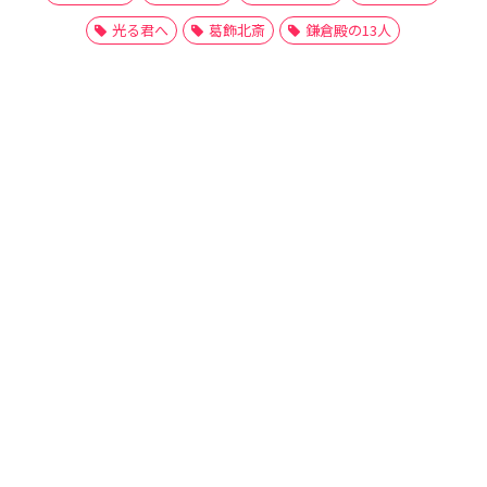
光る君へ
葛飾北斎
鎌倉殿の13人