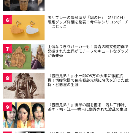
鳩サブレーの豊島屋が『鳩の日』（8月10日）
6
限定グッズ詳細を発表！今年はシリコンポーチ
「はとっこ」
土偶なりきりパーカーも！青森の縄文遺跡群で
7
発掘された土偶がモチーフのキュートなグッズ
が新発売
『豊臣兄弟！』小一郎の5万の大軍に徹底抗
8
戦！切腹覚悟で長宗我部元親に降伏を迫った武
将・谷忠澄の生涯
『豊臣兄弟！』後半の鍵を握る「浅井三姉妹」
9
茶々・初・江——秀吉に翻弄された波乱の生涯