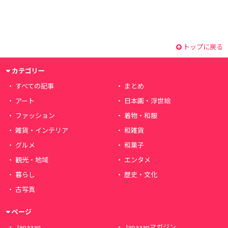
トップに戻る
カテゴリー
すべての記事
まとめ
アート
日本画・浮世絵
ファッション
着物・和服
雑貨・インテリア
和雑貨
グルメ
和菓子
観光・地域
エンタメ
暮らし
歴史・文化
古写真
ページ
Japaaan
Japaaanマガジン