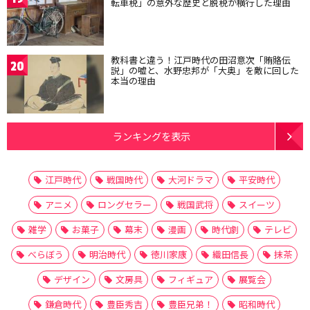
転車税」の意外な歴史と脱税が横行した理由
教科書と違う！江戸時代の田沼意次「賄賂伝
20
説」の嘘と、水野忠邦が「大奥」を敵に回した
本当の理由
ランキングを表示
江戸時代
戦国時代
大河ドラマ
平安時代
アニメ
ロングセラー
戦国武将
スイーツ
雑学
お菓子
幕末
漫画
時代劇
テレビ
べらぼう
明治時代
徳川家康
織田信長
抹茶
デザイン
文房具
フィギュア
展覧会
鎌倉時代
豊臣秀吉
豊臣兄弟！
昭和時代