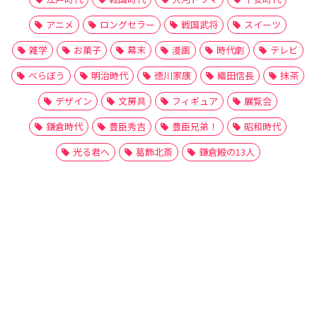
アニメ
ロングセラー
戦国武将
スイーツ
雑学
お菓子
幕末
漫画
時代劇
テレビ
べらぼう
明治時代
徳川家康
織田信長
抹茶
デザイン
文房具
フィギュア
展覧会
鎌倉時代
豊臣秀吉
豊臣兄弟！
昭和時代
光る君へ
葛飾北斎
鎌倉殿の13人