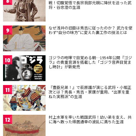
8
戦！切腹覚悟で長宗我部元親に降伏を迫った武
将・谷忠澄の生涯
なぜ浅井の旧臣は秀吉に従ったのか？ 武力を使
9
わず“自分の味方”に変えた裏工作の技法とは
ゴジラの咆哮で目覚める朝…1954年公開『ゴジ
10
ラ』の貴重音源を搭載した「ゴジラ音声目覚ま
し時計」が新発売
『豊臣兄弟！』で萩原護が演じる武将・小堀正
11
次とは？秀長・秀吉・家康が重用、“出家を重
ねた実務派”の生涯
村上水軍を率いた戦国武将！幼い弟を支え、共
12
に海へ散った得居通幸の波乱に満ちた生涯