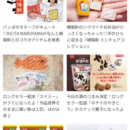
パンダのモチーフがキュート
崎陽軒のシウマイやお弁当が小
♡KEITA MARUYAMAがなんと崎
っさくなっちゃった♡手のひら
陽軒とのコラボアイテムを発表
に収まる『崎陽軒 ミニチュアコ
レクション』
ロングセラー絵本「スイミー」
今日の酒のつまみ決定！ロング
がグミになったよ！作品世界そ
セラー缶詰「ホテイのやきと
のままに黒い魚は１匹、ほかは
り」がスナック菓子になったよ
赤♪