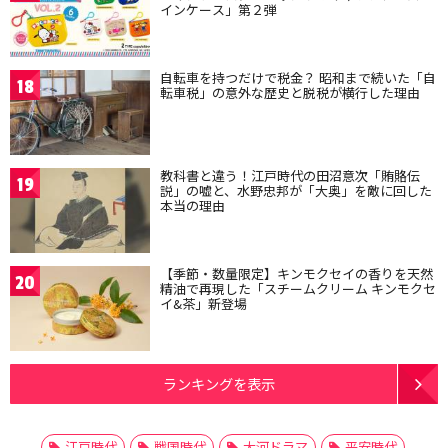
インケース」第２弾
自転車を持つだけで税金？ 昭和まで続いた「自
18
転車税」の意外な歴史と脱税が横行した理由
教科書と違う！江戸時代の田沼意次「賄賂伝
19
説」の嘘と、水野忠邦が「大奥」を敵に回した
本当の理由
【季節・数量限定】キンモクセイの香りを天然
20
精油で再現した「スチームクリーム キンモクセ
イ&茶」新登場
ランキングを表示
江戸時代
戦国時代
大河ドラマ
平安時代