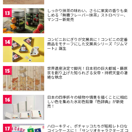
しっかり抹茶の味わい、さらに果実の香りも楽
13
しめる「無糖フレーバー抹茶」ストロベリー、
マンゴー新発売
コンビニおにぎりが文房具に！コンビニの定番
14
商品をモチーフにした文房具シリーズ『ジムマ
ート』誕生
世界遺産決定で脚光！日本初の巨大都城・藤原
15
京を創り上げた知られざる女帝・持統天皇の凄
絶な執念
日本の四季折々の植物や情景を描くことに相応
16
しい色を集めた水彩色鉛筆『色辞典』が新発
売！
ハローキティ、ポチャッコたちが昭和レトロな
17
コインケースに！「サンリオキャラクターズ コ