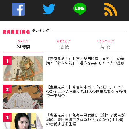
ランキング
RANKING
DAILY
WEEKLY
MONTHLY
24時間
週 間
月 間
『豊臣兄弟！』お市と柴田勝家、自刃しての最
1
期と「辞世の句」…運命を共にした２人の悲劇
【豊臣兄弟！】秀吉は本当に「女狂い」だった
2
のか？ 天下人を彩った11人の側室たちを時系列
で一挙紹介
『豊臣兄弟！』茶々＝悪女はほぼ創作？秀吉が
3
溺愛、豊臣家滅亡を背負わされた茶々(井上和)
の壮絶すぎる生涯