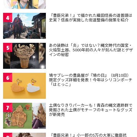
『豊臣兄弟！』で描かれた織田信長の道普請は
4
史実？信長が実施した街道整備の施策を紹介
あの装飾は「炎」ではない？縄文時代の国宝・
5
火焔型土器、5000年前の人々が刻んだ謎とデザ
インの秘密
鳩サブレーの豊島屋が『鳩の日』（8月10日）
6
限定グッズ詳細を発表！今年はシリコンポーチ
「はとっこ」
土偶なりきりパーカーも！青森の縄文遺跡群で
7
発掘された土偶がモチーフのキュートなグッズ
が新発売
『豊臣兄弟！』小一郎の5万の大軍に徹底抗