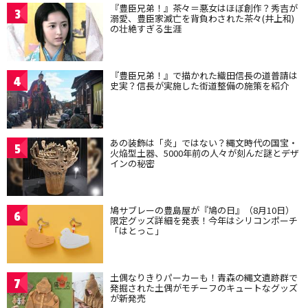
『豊臣兄弟！』茶々＝悪女はほぼ創作？秀吉が
3
溺愛、豊臣家滅亡を背負わされた茶々(井上和)
の壮絶すぎる生涯
『豊臣兄弟！』で描かれた織田信長の道普請は
4
史実？信長が実施した街道整備の施策を紹介
あの装飾は「炎」ではない？縄文時代の国宝・
5
火焔型土器、5000年前の人々が刻んだ謎とデザ
インの秘密
鳩サブレーの豊島屋が『鳩の日』（8月10日）
6
限定グッズ詳細を発表！今年はシリコンポーチ
「はとっこ」
土偶なりきりパーカーも！青森の縄文遺跡群で
7
発掘された土偶がモチーフのキュートなグッズ
が新発売