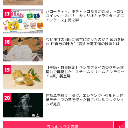
ハローキティ、ポチャッコたちが昭和レトロな
17
コインケースに！「サンリオキャラクターズ コ
インケース」第２弾
なぜ浅井の旧臣は秀吉に従ったのか？ 武力を使
18
わず“自分の味方”に変えた裏工作の技法とは
【季節・数量限定】キンモクセイの香りを天然
19
精油で再現した「スチームクリーム キンモクセ
イ&茶」新登場
怪獣革を纏う！ダダ、エレキング…ウルトラ怪
20
獣モチーフの革を使った新アパレルコレクショ
ンが発表
ランキングを表示