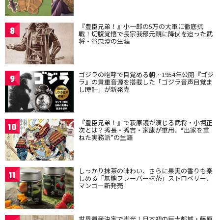
『豊臣兄弟！』小一郎の5万の大軍に徹底抗
8
戦！切腹覚悟で長宗我部元親に降伏を迫った武
将・谷忠澄の生涯
ゴジラの咆哮で目覚める朝…1954年公開『ゴジ
9
ラ』の貴重音源を搭載した「ゴジラ音声目覚ま
し時計」が新発売
『豊臣兄弟！』で萩原護が演じる武将・小堀正
10
次とは？秀長・秀吉・家康が重用、“出家を重
ねた実務派”の生涯
しっかり抹茶の味わい、さらに果実の香りも楽
11
しめる「無糖フレーバー抹茶」ストロベリー、
マンゴー新発売
世界遺産決定で脚光！日本初の巨大都城・藤原