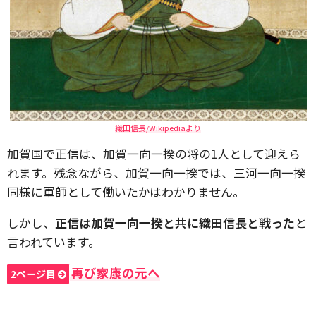
織田信長/Wikipediaより
加賀国で正信は、加賀一向一揆の将の1人として迎えら
れます。残念ながら、加賀一向一揆では、三河一向一揆
同様に軍師として働いたかはわかりません。
しかし、
正信は加賀一向一揆と共に織田信長と戦った
と
言われています。
再び家康の元へ
2ページ目