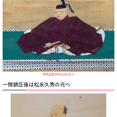
本多正信/Wikipediaより
一揆鎮圧後は松永久秀の元へ