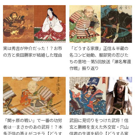
実は秀吉が仲介だった！？お市
「どうする家康」正信＆半蔵の
の方と柴田勝家が結婚した理由
名コンビ始動、服部党の忍びた
ちの意地…第5回放送「瀬名奪還
作戦」振り返り
「関ヶ原の戦い」で一番の功労
武田に見切りをつけた武将！信
者は…まさかのあの武将！？本
玄と勝頼を支えた外交官・穴山
多正信の答えがコチラ【どうす
信君の生涯を紹介【どうする家