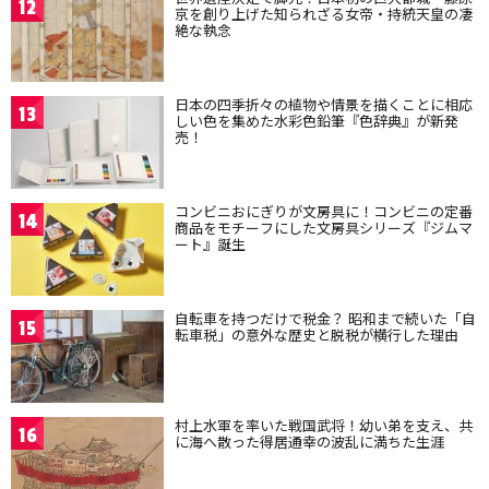
12
京を創り上げた知られざる女帝・持統天皇の凄
絶な執念
日本の四季折々の植物や情景を描くことに相応
13
しい色を集めた水彩色鉛筆『色辞典』が新発
売！
コンビニおにぎりが文房具に！コンビニの定番
14
商品をモチーフにした文房具シリーズ『ジムマ
ート』誕生
自転車を持つだけで税金？ 昭和まで続いた「自
15
転車税」の意外な歴史と脱税が横行した理由
村上水軍を率いた戦国武将！幼い弟を支え、共
16
に海へ散った得居通幸の波乱に満ちた生涯