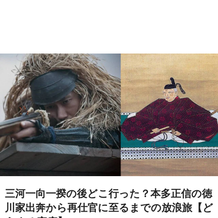
三河一向一揆の後どこ行った？本多正信の徳
川家出奔から再仕官に至るまでの放浪旅【ど