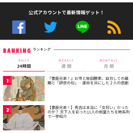
公式アカウントで最新情報ゲット！
ランキング
RANKING
DAILY
WEEKLY
MONTHLY
24時間
週 間
月 間
『豊臣兄弟！』お市と柴田勝家、自刃しての最
1
期と「辞世の句」…運命を共にした２人の悲劇
【豊臣兄弟！】秀吉は本当に「女狂い」だった
2
のか？ 天下人を彩った11人の側室たちを時系列
で一挙紹介