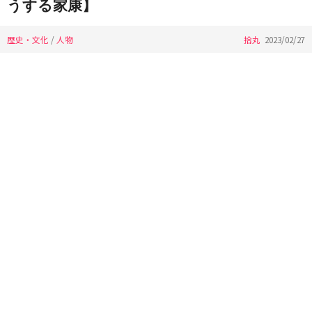
うする家康】
歴史・文化
/
人物
拾丸
2023/02/27