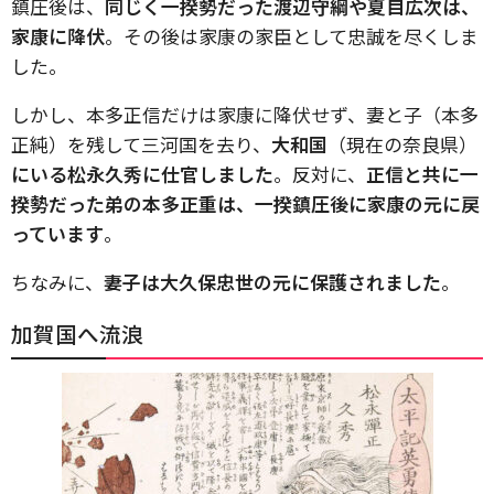
鎮圧後は、
同じく一揆勢だった渡辺守綱や夏目広次は、
家康に降伏
。その後は家康の家臣として忠誠を尽くしま
した。
しかし、本多正信だけは家康に降伏せず、妻と子（本多
正純）を残して三河国を去り、
大和国
（現在の奈良県）
にいる松永久秀に仕官しました
。反対に、
正信と共に一
揆勢だった弟の本多正重は、一揆鎮圧後に家康の元に戻
っています
。
ちなみに、
妻子は大久保忠世の元に保護されました
。
加賀国へ流浪