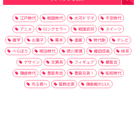
江戸時代
戦国時代
大河ドラマ
平安時代
アニメ
ロングセラー
戦国武将
スイーツ
雑学
お菓子
幕末
漫画
時代劇
テレビ
べらぼう
明治時代
徳川家康
織田信長
抹茶
デザイン
文房具
フィギュア
展覧会
鎌倉時代
豊臣秀吉
豊臣兄弟！
昭和時代
光る君へ
葛飾北斎
鎌倉殿の13人