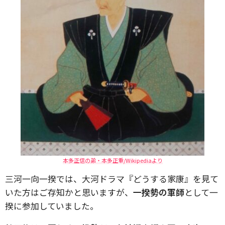
本多正信の弟・本多正重/Wikipediaより
三河一向一揆では、大河ドラマ『どうする家康』を見て
いた方はご存知かと思いますが、
一揆勢の軍師
として一
揆に参加していました。