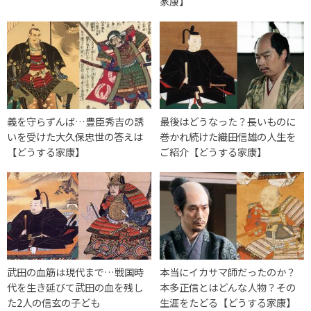
家康】
義を守らずんば…豊臣秀吉の誘
最後はどうなった？長いものに
いを受けた大久保忠世の答えは
巻かれ続けた織田信雄の人生を
【どうする家康】
ご紹介【どうする家康】
武田の血筋は現代まで…戦国時
本当にイカサマ師だったのか？
代を生き延びて武田の血を残し
本多正信とはどんな人物？その
た2人の信玄の子ども
生涯をたどる【どうする家康】