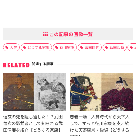
この記事の画像一覧
人物
どうする家康
徳川家康
戦国時代
戦国武将
関連する記事
RELATED
信玄の死を隠し通した！？武田
忠義一筋！人質時代から天下人
信玄の影武者として知られる武
まで、ずっと徳川家康を支え続
田信廉を紹介【どうする家康】
けた天野康景・後編【どうする