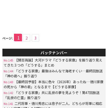
1
2
3
ページ:
バックナンバー
【賛否両論】大河ドラマ『どうする家康』を振り返り見え
No.145
てきた３つの「どうする」まとめ
「どうする家康」最後はみんなで海老すくい…最終回放送
No.144
「神の君へ」振り返り
【最終回予習】本当に色々（1616年）あったね…徳川家康
No.143
の死から「神の君」となるまで【どうする家康】
「どうする家康」共に乱世の夢を見ようぞ！第47回放送
No.142
「乱世の亡霊」振り返り
二代将軍・徳川秀忠には息子が二人、どちらが将軍に相応
No.141