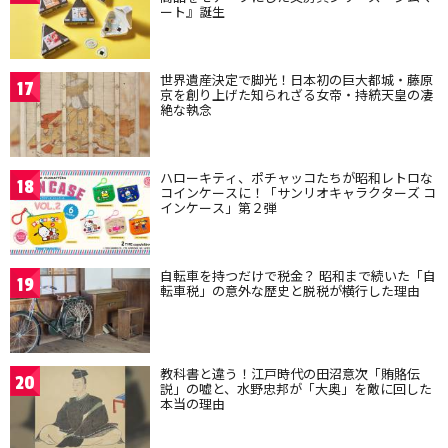
ート』誕生
世界遺産決定で脚光！日本初の巨大都城・藤原
17
京を創り上げた知られざる女帝・持統天皇の凄
絶な執念
ハローキティ、ポチャッコたちが昭和レトロな
18
コインケースに！「サンリオキャラクターズ コ
インケース」第２弾
自転車を持つだけで税金？ 昭和まで続いた「自
19
転車税」の意外な歴史と脱税が横行した理由
教科書と違う！江戸時代の田沼意次「賄賂伝
20
説」の嘘と、水野忠邦が「大奥」を敵に回した
本当の理由