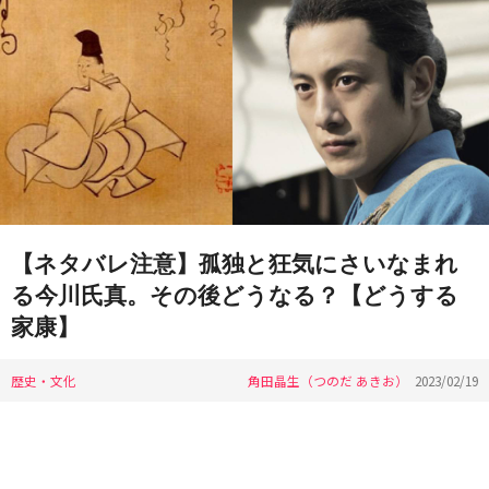
【ネタバレ注意】孤独と狂気にさいなまれ
る今川氏真。その後どうなる？【どうする
家康】
歴史・文化
角田晶生（つのだ あきお）
2023/02/19