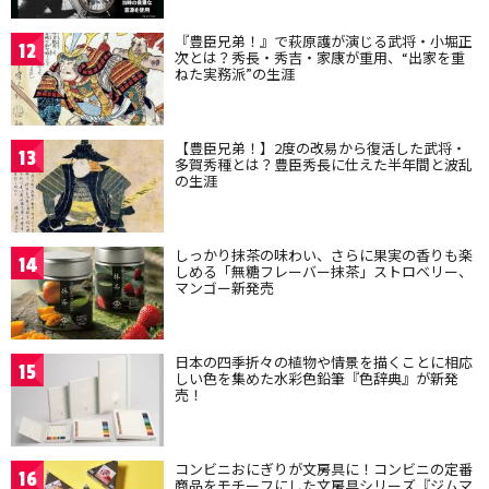
『豊臣兄弟！』で萩原護が演じる武将・小堀正
12
次とは？秀長・秀吉・家康が重用、“出家を重
ねた実務派”の生涯
【豊臣兄弟！】2度の改易から復活した武将・
13
多賀秀種とは？豊臣秀長に仕えた半年間と波乱
の生涯
しっかり抹茶の味わい、さらに果実の香りも楽
14
しめる「無糖フレーバー抹茶」ストロベリー、
マンゴー新発売
日本の四季折々の植物や情景を描くことに相応
15
しい色を集めた水彩色鉛筆『色辞典』が新発
売！
コンビニおにぎりが文房具に！コンビニの定番
16
商品をモチーフにした文房具シリーズ『ジムマ