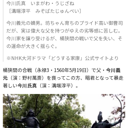
今川氏真 いまがわ・うじざね
［溝端淳平 みぞばたじゅんぺい］
今川義元の嫡男。坊ちゃん育ちのプライド高い御曹司
だが、実は偉大な父を持つがゆえの劣等感に苦しむ。
今川家を譲り受けるが、桶狭間の戦いで父を失い、そ
の運命が大きく揺らぐ。
※NHK大河ドラマ「どうする家康」公式サイトより
桶狭間の合戦（永禄3・1560年5月19日）で父・
今川義
元
（演：野村萬斎）を喪ってこの方、暗君となって暴走
著しい
今川氏真
（演：溝端淳平）。