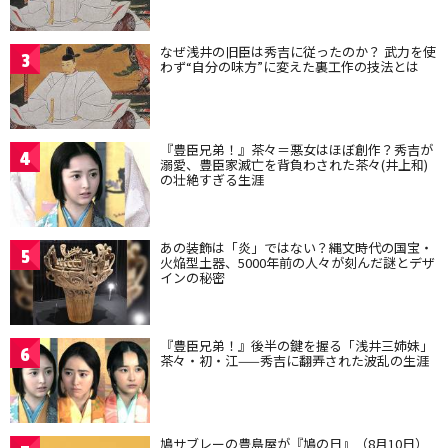
なぜ浅井の旧臣は秀吉に従ったのか？ 武力を使
3
わず“自分の味方”に変えた裏工作の技法とは
『豊臣兄弟！』茶々＝悪女はほぼ創作？秀吉が
4
溺愛、豊臣家滅亡を背負わされた茶々(井上和)
の壮絶すぎる生涯
あの装飾は「炎」ではない？縄文時代の国宝・
5
火焔型土器、5000年前の人々が刻んだ謎とデザ
インの秘密
『豊臣兄弟！』後半の鍵を握る「浅井三姉妹」
6
茶々・初・江——秀吉に翻弄された波乱の生涯
鳩サブレーの豊島屋が『鳩の日』（8月10日）