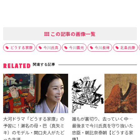
この記事の画像一覧
どうする家康
今川氏真
今川義元
今川長得
北条氏康
関連する記事
RELATED
大河ドラマ「どうする家康」の
誰もが裏切り、去っていく中…
予習に！瀬名の母・巴（真矢ミ
最後まで今川氏真を守り抜いた
キ）のモデル・関口夫人がたど
忠臣・朝比奈泰朝【どうする家
った生涯
康】