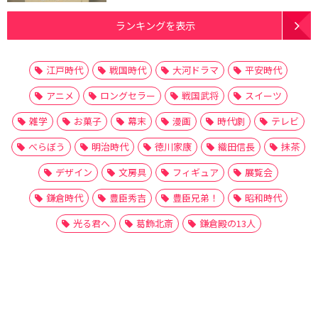
ランキングを表示
江戸時代
戦国時代
大河ドラマ
平安時代
アニメ
ロングセラー
戦国武将
スイーツ
雑学
お菓子
幕末
漫画
時代劇
テレビ
べらぼう
明治時代
徳川家康
織田信長
抹茶
デザイン
文房具
フィギュア
展覧会
鎌倉時代
豊臣秀吉
豊臣兄弟！
昭和時代
光る君へ
葛飾北斎
鎌倉殿の13人