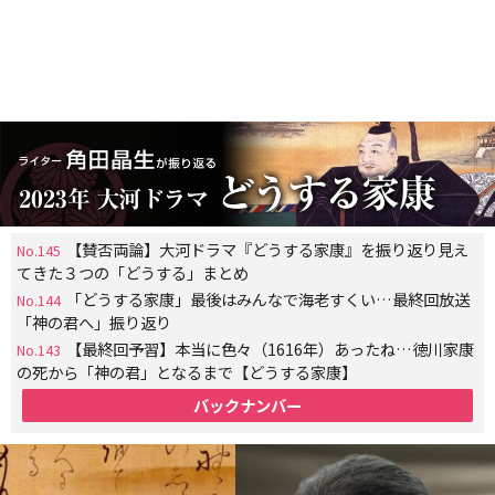
【賛否両論】大河ドラマ『どうする家康』を振り返り見え
No.145
てきた３つの「どうする」まとめ
「どうする家康」最後はみんなで海老すくい…最終回放送
No.144
「神の君へ」振り返り
【最終回予習】本当に色々（1616年）あったね…徳川家康
No.143
の死から「神の君」となるまで【どうする家康】
バックナンバー