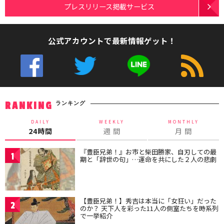
プレスリリース掲載サービス
公式アカウントで最新情報ゲット！
ランキング
RANKING
DAILY
WEEKLY
MONTHLY
24時間
週 間
月 間
『豊臣兄弟！』お市と柴田勝家、自刃しての最
1
期と「辞世の句」…運命を共にした２人の悲劇
【豊臣兄弟！】秀吉は本当に「女狂い」だった
2
のか？ 天下人を彩った11人の側室たちを時系列
で一挙紹介