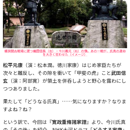
桶狭間古戦場に建つ織田信長（左）・今川義元（右）の像。あの一戦が、氏真の運命
を大きく狂わせた（イメージ）
松平元康
（演：松本潤。徳川家康）はじめ家臣たちが
次々と離反し、その隙を衝いて「甲斐の虎」こと
武田信
玄
（演：阿部寛）が領土を併呑しようと野心を露わにし
つつありました。
果たして「どうなる氏真」……気になりますか？なりま
すよね？ね？
という訳で、今回は『
寛政重脩諸家譜
』より、今川氏真
の「その後」を紹介。NHK大河ドラマ「
どうする家康
」