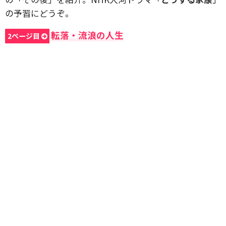
の予習にどうぞ。
転落・流浪の人生
2ページ目