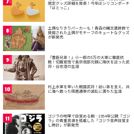
7
限定グッズ詳細を発表！今年はシリコンポーチ
「はとっこ」
土偶なりきりパーカーも！青森の縄文遺跡群で
8
発掘された土偶がモチーフのキュートなグッズ
が新発売
『豊臣兄弟！』小一郎の5万の大軍に徹底抗
9
戦！切腹覚悟で長宗我部元親に降伏を迫った武
将・谷忠澄の生涯
村上水軍を率いた戦国武将！幼い弟を支え、共
10
に海へ散った得居通幸の波乱に満ちた生涯
ゴジラの咆哮で目覚める朝…1954年公開『ゴジ
11
ラ』の貴重音源を搭載した「ゴジラ音声目覚ま
し時計」が新発売