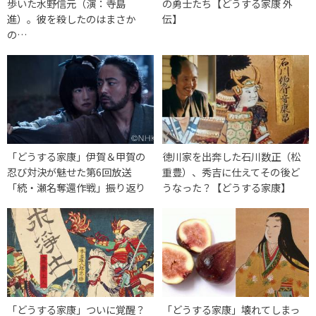
歩いた水野信元（演：寺島
の勇士たち【どうする家康 外
進）。彼を殺したのはまさか
伝】
の…
「どうする家康」伊賀＆甲賀の
徳川家を出奔した石川数正（松
忍び対決が魅せた第6回放送
重豊）、秀吉に仕えてその後ど
「続・瀬名奪還作戦」振り返り
うなった？【どうする家康】
「どうする家康」ついに覚醒？
「どうする家康」壊れてしまっ