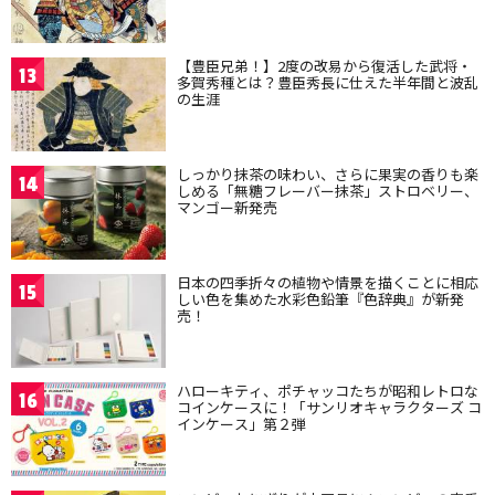
【豊臣兄弟！】2度の改易から復活した武将・
13
多賀秀種とは？豊臣秀長に仕えた半年間と波乱
の生涯
しっかり抹茶の味わい、さらに果実の香りも楽
14
しめる「無糖フレーバー抹茶」ストロベリー、
マンゴー新発売
日本の四季折々の植物や情景を描くことに相応
15
しい色を集めた水彩色鉛筆『色辞典』が新発
売！
ハローキティ、ポチャッコたちが昭和レトロな
16
コインケースに！「サンリオキャラクターズ コ
インケース」第２弾