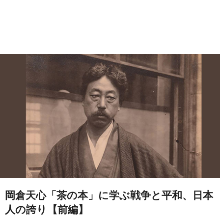
岡倉天心「茶の本」に学ぶ戦争と平和、日本
人の誇り【前編】