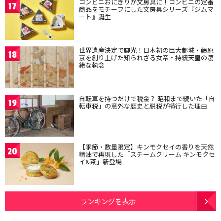
コンビニおにぎりが文房具に！コンビニの定番
17
商品をモチーフにした文房具シリーズ『ジムマ
ート』誕生
世界遺産決定で脚光！日本初の巨大都城・藤原
18
京を創り上げた知られざる女帝・持統天皇の凄
絶な執念
自転車を持つだけで税金？ 昭和まで続いた「自
19
転車税」の意外な歴史と脱税が横行した理由
【季節・数量限定】キンモクセイの香りを天然
20
精油で再現した「スチームクリーム キンモクセ
イ&茶」新登場
ランキングを表示