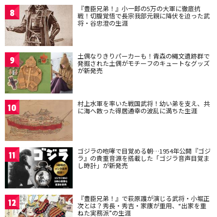
『豊臣兄弟！』小一郎の5万の大軍に徹底抗
8
戦！切腹覚悟で長宗我部元親に降伏を迫った武
将・谷忠澄の生涯
土偶なりきりパーカーも！青森の縄文遺跡群で
9
発掘された土偶がモチーフのキュートなグッズ
が新発売
村上水軍を率いた戦国武将！幼い弟を支え、共
10
に海へ散った得居通幸の波乱に満ちた生涯
ゴジラの咆哮で目覚める朝…1954年公開『ゴジ
11
ラ』の貴重音源を搭載した「ゴジラ音声目覚ま
し時計」が新発売
『豊臣兄弟！』で萩原護が演じる武将・小堀正
12
次とは？秀長・秀吉・家康が重用、“出家を重
ねた実務派”の生涯