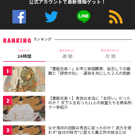
公式アカウントで最新情報ゲット！
ランキング
RANKING
DAILY
WEEKLY
MONTHLY
24時間
週 間
月 間
『豊臣兄弟！』お市と柴田勝家、自刃しての最
1
期と「辞世の句」…運命を共にした２人の悲劇
【豊臣兄弟！】秀吉は本当に「女狂い」だった
2
のか？ 天下人を彩った11人の側室たちを時系列
で一挙紹介
なぜ浅井の旧臣は秀吉に従ったのか？ 武力を使
3
わず“自分の味方”に変えた裏工作の技法とは