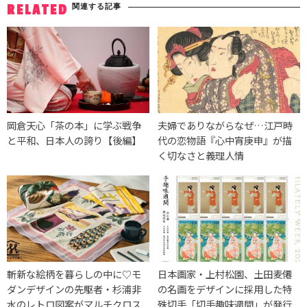
関連する記事
RELATED
岡倉天心「茶の本」に学ぶ戦争
夫婦でありながらなぜ…江戸時
と平和、日本人の誇り【後編】
代の恋物語『心中宵庚申』が描
く切なさと義理人情
斬新な絵柄を暮らしの中に♡モ
日本画家・上村松園、土田麦僊
ダンデザインの先駆者・杉浦非
の名画をデザインに採用した特
水のレトロ図案がマルチクロス
殊切手「切手趣味週間」が発行