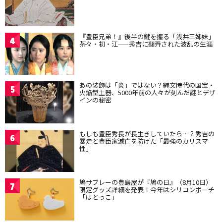
『豊臣兄弟！』後半の鍵を握る「浅井三姉妹」
4
茶々・初・江——秀吉に翻弄された波乱の生涯
あの装飾は「炎」ではない？縄文時代の国宝・
5
火焔型土器、5000年前の人々が刻んだ謎とデザ
インの秘密
もしも豊臣秀長が長生きしていたら…？秀吉の
6
暴走と豊臣家滅亡を防げた「最強のカリスマ
性」
鳩サブレーの豊島屋が『鳩の日』（8月10日）
7
限定グッズ詳細を発表！今年はシリコンポーチ
「はとっこ」