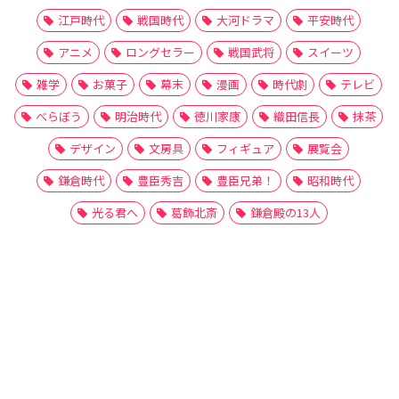
江戸時代
戦国時代
大河ドラマ
平安時代
アニメ
ロングセラー
戦国武将
スイーツ
雑学
お菓子
幕末
漫画
時代劇
テレビ
べらぼう
明治時代
徳川家康
織田信長
抹茶
デザイン
文房具
フィギュア
展覧会
鎌倉時代
豊臣秀吉
豊臣兄弟！
昭和時代
光る君へ
葛飾北斎
鎌倉殿の13人