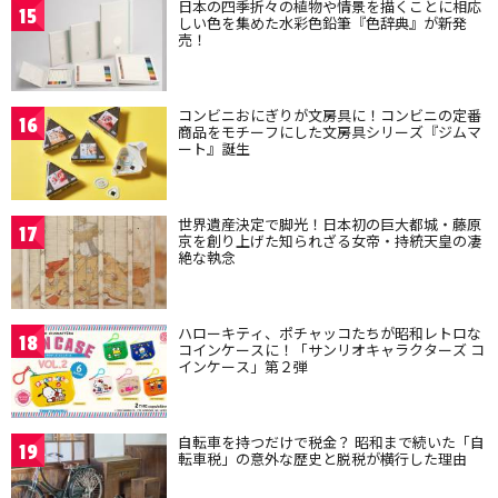
日本の四季折々の植物や情景を描くことに相応
15
しい色を集めた水彩色鉛筆『色辞典』が新発
売！
コンビニおにぎりが文房具に！コンビニの定番
16
商品をモチーフにした文房具シリーズ『ジムマ
ート』誕生
世界遺産決定で脚光！日本初の巨大都城・藤原
17
京を創り上げた知られざる女帝・持統天皇の凄
絶な執念
ハローキティ、ポチャッコたちが昭和レトロな
18
コインケースに！「サンリオキャラクターズ コ
インケース」第２弾
自転車を持つだけで税金？ 昭和まで続いた「自
19
転車税」の意外な歴史と脱税が横行した理由