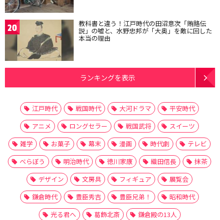
教科書と違う！江戸時代の田沼意次「賄賂伝
20
説」の嘘と、水野忠邦が「大奥」を敵に回した
本当の理由
ランキングを表示
江戸時代
戦国時代
大河ドラマ
平安時代
アニメ
ロングセラー
戦国武将
スイーツ
雑学
お菓子
幕末
漫画
時代劇
テレビ
べらぼう
明治時代
徳川家康
織田信長
抹茶
デザイン
文房具
フィギュア
展覧会
鎌倉時代
豊臣秀吉
豊臣兄弟！
昭和時代
光る君へ
葛飾北斎
鎌倉殿の13人