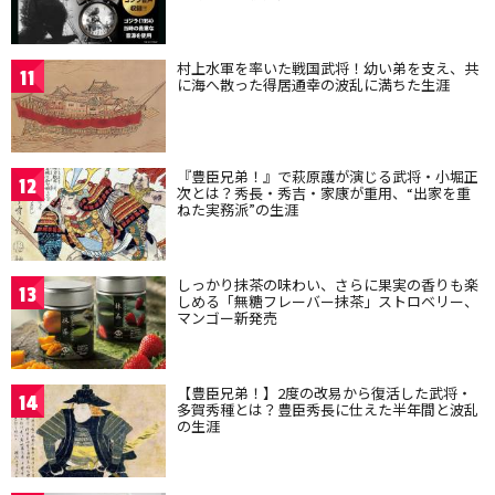
村上水軍を率いた戦国武将！幼い弟を支え、共
11
に海へ散った得居通幸の波乱に満ちた生涯
『豊臣兄弟！』で萩原護が演じる武将・小堀正
12
次とは？秀長・秀吉・家康が重用、“出家を重
ねた実務派”の生涯
しっかり抹茶の味わい、さらに果実の香りも楽
13
しめる「無糖フレーバー抹茶」ストロベリー、
マンゴー新発売
【豊臣兄弟！】2度の改易から復活した武将・
14
多賀秀種とは？豊臣秀長に仕えた半年間と波乱
の生涯