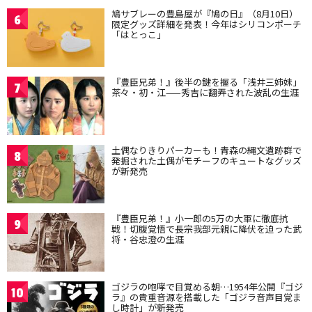
鳩サブレーの豊島屋が『鳩の日』（8月10日）
6
限定グッズ詳細を発表！今年はシリコンポーチ
「はとっこ」
『豊臣兄弟！』後半の鍵を握る「浅井三姉妹」
7
茶々・初・江——秀吉に翻弄された波乱の生涯
土偶なりきりパーカーも！青森の縄文遺跡群で
8
発掘された土偶がモチーフのキュートなグッズ
が新発売
『豊臣兄弟！』小一郎の5万の大軍に徹底抗
9
戦！切腹覚悟で長宗我部元親に降伏を迫った武
将・谷忠澄の生涯
ゴジラの咆哮で目覚める朝…1954年公開『ゴジ
10
ラ』の貴重音源を搭載した「ゴジラ音声目覚ま
し時計」が新発売