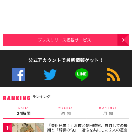
プレスリリース掲載サービス
公式アカウントで最新情報ゲット！
ランキング
RANKING
DAILY
WEEKLY
MONTHLY
24時間
週 間
月 間
『豊臣兄弟！』お市と柴田勝家、自刃しての最
1
期と「辞世の句」…運命を共にした２人の悲劇