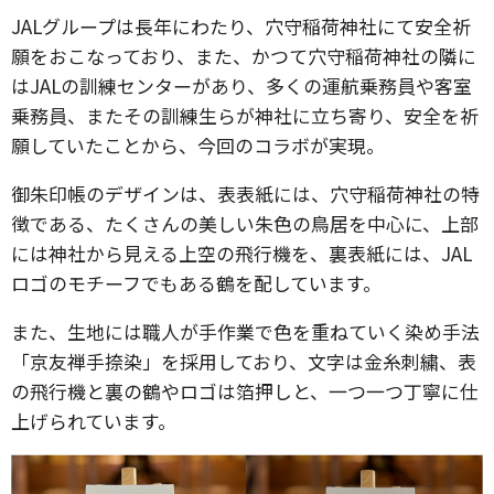
JALグループは長年にわたり、穴守稲荷神社にて安全祈
願をおこなっており、また、かつて穴守稲荷神社の隣に
はJALの訓練センターがあり、多くの運航乗務員や客室
乗務員、またその訓練生らが神社に立ち寄り、安全を祈
願していたことから、今回のコラボが実現。
御朱印帳のデザインは、表表紙には、穴守稲荷神社の特
徴である、たくさんの美しい朱色の鳥居を中心に、上部
には神社から見える上空の飛行機を、裏表紙には、JAL
ロゴのモチーフでもある鶴を配しています。
また、生地には職人が手作業で色を重ねていく染め手法
「京友禅手捺染」を採用しており、文字は金糸刺繍、表
の飛行機と裏の鶴やロゴは箔押しと、一つ一つ丁寧に仕
上げられています。