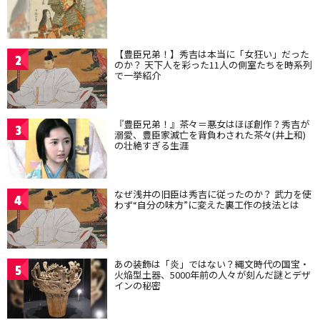
【豊臣兄弟！】秀吉は本当に「女狂い」だった
2
のか？ 天下人を彩った11人の側室たちを時系列
で一挙紹介
『豊臣兄弟！』茶々＝悪女はほぼ創作？秀吉が
3
溺愛、豊臣家滅亡を背負わされた茶々(井上和)
の壮絶すぎる生涯
なぜ浅井の旧臣は秀吉に従ったのか？ 武力を使
4
わず“自分の味方”に変えた裏工作の技法とは
あの装飾は「炎」ではない？縄文時代の国宝・
5
火焔型土器、5000年前の人々が刻んだ謎とデザ
インの秘密