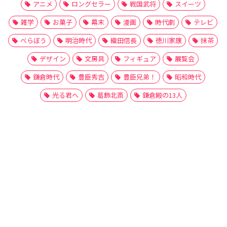
アニメ
ロングセラー
戦国武将
スイーツ
雑学
お菓子
幕末
漫画
時代劇
テレビ
べらぼう
明治時代
織田信長
徳川家康
抹茶
デザイン
文房具
フィギュア
展覧会
鎌倉時代
豊臣秀吉
豊臣兄弟！
昭和時代
光る君へ
葛飾北斎
鎌倉殿の13人