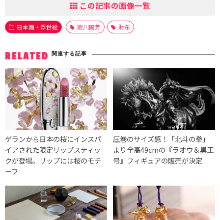
この記事の画像一覧
日本画・浮世絵
歌川国芳
財布
関連する記事
RELATED
ゲランから日本の桜にインスパ
圧巻のサイズ感！「北斗の拳」
イアされた限定リップスティッ
より全高49cmの『ラオウ＆黒王
クが登場。リップには桜のモチ
号』フィギュアの販売が決定
ーフ