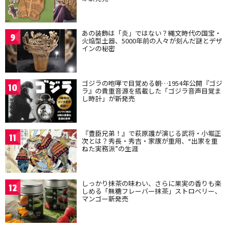
あの装飾は「炎」ではない？縄文時代の国宝・
9
火焔型土器、5000年前の人々が刻んだ謎とデザ
インの秘密
ゴジラの咆哮で目覚める朝…1954年公開『ゴジ
10
ラ』の貴重音源を搭載した「ゴジラ音声目覚ま
し時計」が新発売
『豊臣兄弟！』で萩原護が演じる武将・小堀正
11
次とは？秀長・秀吉・家康が重用、“出家を重
ねた実務派”の生涯
しっかり抹茶の味わい、さらに果実の香りも楽
12
しめる「無糖フレーバー抹茶」ストロベリー、
マンゴー新発売