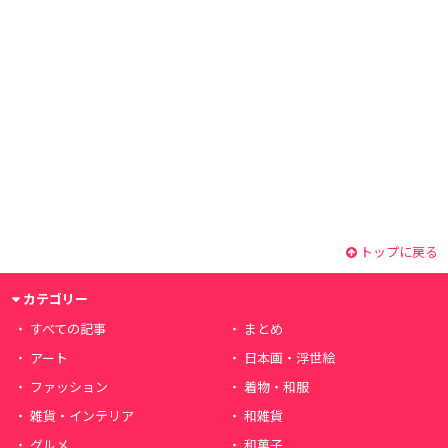
トップに戻る
カテゴリー
すべての記事
まとめ
アート
日本画・浮世絵
ファッション
着物・和服
雑貨・インテリア
和雑貨
グルメ
和菓子