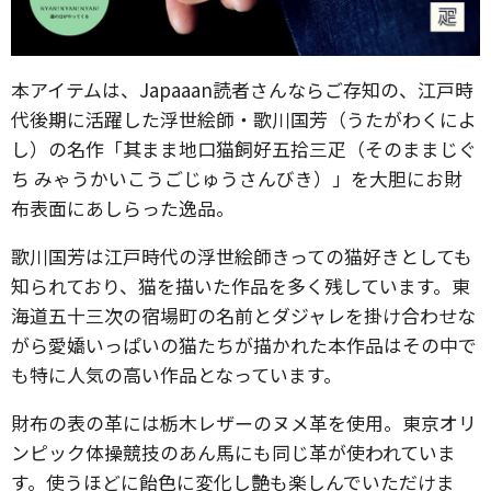
本アイテムは、Japaaan読者さんならご存知の、江戸時
代後期に活躍した浮世絵師・歌川国芳（うたがわくによ
し）の名作「其まま地口猫飼好五拾三疋（そのままじぐ
ち みゃうかいこうごじゅうさんびき）」を大胆にお財
布表面にあしらった逸品。
歌川国芳は江戸時代の浮世絵師きっての猫好きとしても
知られており、猫を描いた作品を多く残しています。東
海道五十三次の宿場町の名前とダジャレを掛け合わせな
がら愛嬌いっぱいの猫たちが描かれた本作品はその中で
も特に人気の高い作品となっています。
財布の表の革には栃木レザーのヌメ革を使用。東京オリ
ンピック体操競技のあん馬にも同じ革が使われていま
す。使うほどに飴色に変化し艶も楽しんでいただけま