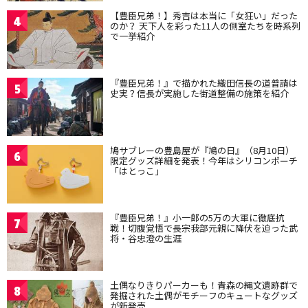
【豊臣兄弟！】秀吉は本当に「女狂い」だった
4
のか？ 天下人を彩った11人の側室たちを時系列
で一挙紹介
『豊臣兄弟！』で描かれた織田信長の道普請は
5
史実？信長が実施した街道整備の施策を紹介
鳩サブレーの豊島屋が『鳩の日』（8月10日）
6
限定グッズ詳細を発表！今年はシリコンポーチ
「はとっこ」
『豊臣兄弟！』小一郎の5万の大軍に徹底抗
7
戦！切腹覚悟で長宗我部元親に降伏を迫った武
将・谷忠澄の生涯
土偶なりきりパーカーも！青森の縄文遺跡群で
8
発掘された土偶がモチーフのキュートなグッズ
が新発売