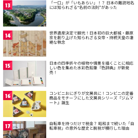
「一口」が「いもあらい」！？ 日本の難読地名
13
には知られざる“名前の法則”があった
世界遺産決定で脚光！日本初の巨大都城・藤原
14
京を創り上げた知られざる女帝・持統天皇の凄
絶な執念
日本の四季折々の植物や情景を描くことに相応
15
しい色を集めた水彩色鉛筆『色辞典』が新発
売！
コンビニおにぎりが文房具に！コンビニの定番
16
商品をモチーフにした文房具シリーズ『ジムマ
ート』誕生
自転車を持つだけで税金？ 昭和まで続いた「自
17
転車税」の意外な歴史と脱税が横行した理由