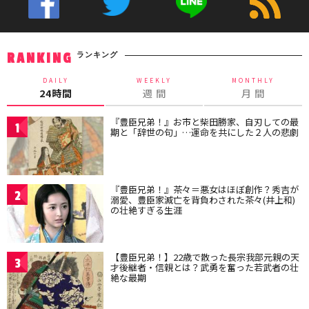
ランキング
RANKING
DAILY
WEEKLY
MONTHLY
24時間
週 間
月 間
『豊臣兄弟！』お市と柴田勝家、自刃しての最
1
期と「辞世の句」…運命を共にした２人の悲劇
『豊臣兄弟！』茶々＝悪女はほぼ創作？秀吉が
2
溺愛、豊臣家滅亡を背負わされた茶々(井上和)
の壮絶すぎる生涯
【豊臣兄弟！】22歳で散った長宗我部元親の天
3
才後継者・信親とは？武勇を奮った若武者の壮
絶な最期