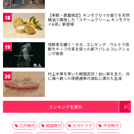
【季節・数量限定】キンモクセイの香りを天然
18
精油で再現した「スチームクリーム キンモクセ
イ&茶」新登場
怪獣革を纏う！ダダ、エレキング…ウルトラ怪
19
獣モチーフの革を使った新アパレルコレクショ
ンが発表
村上水軍を率いた戦国武将！幼い弟を支え、共
20
に海へ散った得居通幸の波乱に満ちた生涯
ランキングを表示
江戸時代
戦国時代
大河ドラマ
平安時代