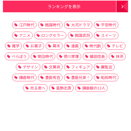
ランキングを表示
江戸時代
戦国時代
大河ドラマ
平安時代
アニメ
ロングセラー
戦国武将
スイーツ
雑学
お菓子
幕末
漫画
時代劇
テレビ
べらぼう
明治時代
徳川家康
織田信長
抹茶
デザイン
文房具
フィギュア
展覧会
鎌倉時代
豊臣秀吉
豊臣兄弟！
昭和時代
光る君へ
葛飾北斎
鎌倉殿の13人