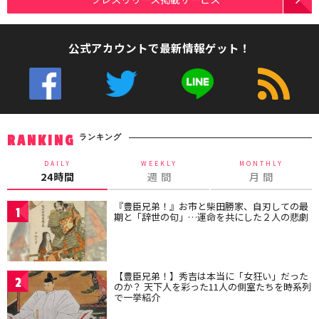
公式アカウントで最新情報ゲット！
ランキング
RANKING
DAILY
WEEKLY
MONTHLY
24時間
週 間
月 間
『豊臣兄弟！』お市と柴田勝家、自刃しての最
1
期と「辞世の句」…運命を共にした２人の悲劇
【豊臣兄弟！】秀吉は本当に「女狂い」だった
2
のか？ 天下人を彩った11人の側室たちを時系列
で一挙紹介