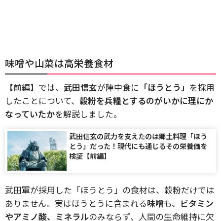
味噌や山菜は高栄養食材
【前編】では、
武田信玄
が陣中食に
「ほうとう」
を採用
したことについて、
穀粉を兵糧とするのがいかに理にか
なっていたか
を解説しました。
武田信玄の武力を支えたのは郷土料理「ほう
とう」だった！現代にも通じるその栄養価を
検証【前編】
武田軍が採用した「ほうとう」の食材は、穀粉だけでは
ありません。実はほうとうに含まれる
味噌
も、
ビタミン
やアミノ酸、ミネラル
のみならず、人間の生命維持に欠