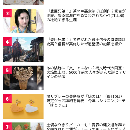
『豊臣兄弟！』茶々＝悪女はほぼ創作？秀吉が
3
溺愛、豊臣家滅亡を背負わされた茶々(井上和)
の壮絶すぎる生涯
『豊臣兄弟！』で描かれた織田信長の道普請は
4
史実？信長が実施した街道整備の施策を紹介
あの装飾は「炎」ではない？縄文時代の国宝・
5
火焔型土器、5000年前の人々が刻んだ謎とデザ
インの秘密
鳩サブレーの豊島屋が『鳩の日』（8月10日）
6
限定グッズ詳細を発表！今年はシリコンポーチ
「はとっこ」
土偶なりきりパーカーも！青森の縄文遺跡群で
7
発掘された土偶がモチーフのキュートなグッズ