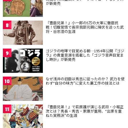
が新発売
『豊臣兄弟！』小一郎の5万の大軍に徹底抗
8
戦！切腹覚悟で長宗我部元親に降伏を迫った武
将・谷忠澄の生涯
ゴジラの咆哮で目覚める朝…1954年公開『ゴジ
9
ラ』の貴重音源を搭載した「ゴジラ音声目覚ま
し時計」が新発売
なぜ浅井の旧臣は秀吉に従ったのか？ 武力を使
10
わず“自分の味方”に変えた裏工作の技法とは
『豊臣兄弟！』で萩原護が演じる武将・小堀正
11
次とは？秀長・秀吉・家康が重用、“出家を重
ねた実務派”の生涯