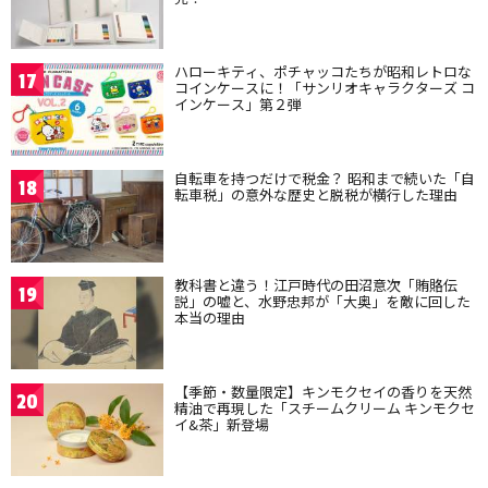
ハローキティ、ポチャッコたちが昭和レトロな
17
コインケースに！「サンリオキャラクターズ コ
インケース」第２弾
自転車を持つだけで税金？ 昭和まで続いた「自
18
転車税」の意外な歴史と脱税が横行した理由
教科書と違う！江戸時代の田沼意次「賄賂伝
19
説」の嘘と、水野忠邦が「大奥」を敵に回した
本当の理由
【季節・数量限定】キンモクセイの香りを天然
20
精油で再現した「スチームクリーム キンモクセ
イ&茶」新登場