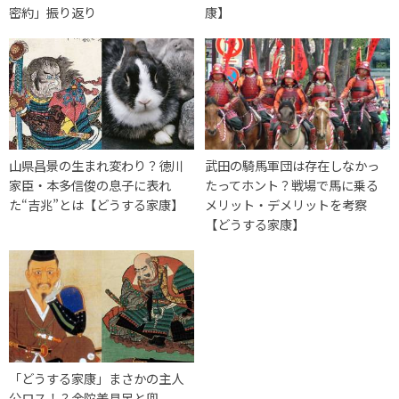
密約」振り返り
康】
山県昌景の生まれ変わり？徳川
武田の騎馬軍団は存在しなかっ
家臣・本多信俊の息子に表れ
たってホント？戦場で馬に乗る
た“吉兆”とは【どうする家康】
メリット・デメリットを考察
【どうする家康】
「どうする家康」まさかの主人
公ロス！？金陀美具足と兜