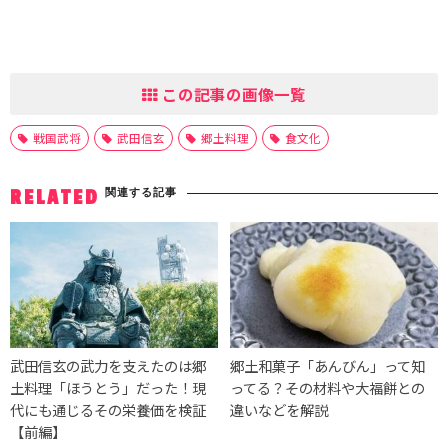
この記事の画像一覧
戦国武将
武田信玄
郷土料理
食文化
関連する記事
RELATED
武田信玄の武力を支えたのは郷
郷土和菓子「あんびん」って知
土料理「ほうとう」だった！現
ってる？その材料や大福餅との
代にも通じるその栄養価を検証
違いなどを解説
【前編】