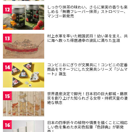
しっかり抹茶の味わい、さらに果実の香りも楽
12
しめる「無糖フレーバー抹茶」ストロベリー、
マンゴー新発売
村上水軍を率いた戦国武将！幼い弟を支え、共
13
に海へ散った得居通幸の波乱に満ちた生涯
コンビニおにぎりが文房具に！コンビニの定番
14
商品をモチーフにした文房具シリーズ『ジムマ
ート』誕生
世界遺産決定で脚光！日本初の巨大都城・藤原
15
京を創り上げた知られざる女帝・持統天皇の凄
絶な執念
日本の四季折々の植物や情景を描くことに相応
16
しい色を集めた水彩色鉛筆『色辞典』が新発
売！