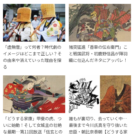
「虚無僧」って何者？時代劇の
猪突猛進「香車の伝右衛門」こ
イメージはどこまで正しい？そ
と戦国武将・初鹿野信昌が陣羽
の由来や消えていった理由を探
織に仕込んだネタにアッパレ！
る
「どうする家康」甲斐の虎、つ
誰もが裏切り、去っていく中…
いに始動！そして女城主の壮絶
最後まで今川氏真を守り抜いた
な最期…第11回放送「信玄との
忠臣・朝比奈泰朝【どうする家