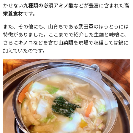
かせない
九種類の必須アミノ酸
などが豊富に含まれた
高
栄養食材
です。
また、その他にも、山育ちである武田軍のほうとうには
特徴がありました。ここまでで紹介した生麺と味噌に、
さらに
キノコ
などを含む
山菜類
を現場で収穫しては鍋に
加えていたのです。