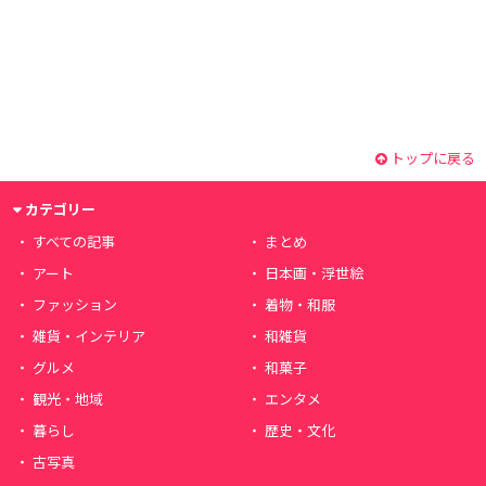
トップに戻る
カテゴリー
すべての記事
まとめ
アート
日本画・浮世絵
ファッション
着物・和服
雑貨・インテリア
和雑貨
グルメ
和菓子
観光・地域
エンタメ
暮らし
歴史・文化
古写真