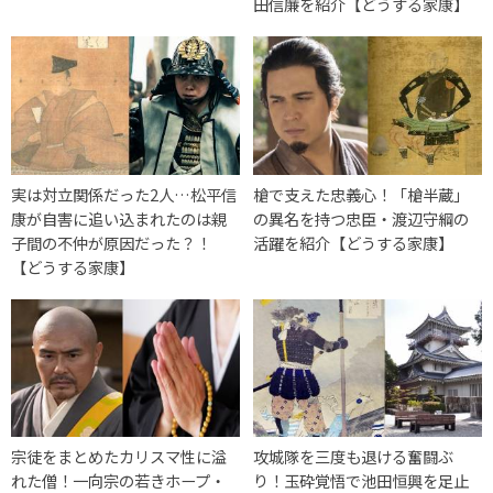
田信廉を紹介【どうする家康】
実は対立関係だった2人…松平信
槍で支えた忠義心！「槍半蔵」
康が自害に追い込まれたのは親
の異名を持つ忠臣・渡辺守綱の
子間の不仲が原因だった？！
活躍を紹介【どうする家康】
【どうする家康】
宗徒をまとめたカリスマ性に溢
攻城隊を三度も退ける奮闘ぶ
れた僧！一向宗の若きホープ・
り！玉砕覚悟で池田恒興を足止