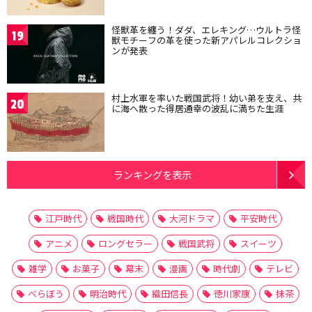
怪獣革を纏う！ダダ、エレキング…ウルトラ怪
19
獣モチーフの革を使った新アパレルコレクショ
ンが発表
村上水軍を率いた戦国武将！幼い弟を支え、共
20
に海へ散った得居通幸の波乱に満ちた生涯
ランキングを表示
江戸時代
戦国時代
大河ドラマ
平安時代
アニメ
ロングセラー
戦国武将
スイーツ
雑学
お菓子
幕末
漫画
時代劇
テレビ
べらぼう
明治時代
織田信長
徳川家康
抹茶