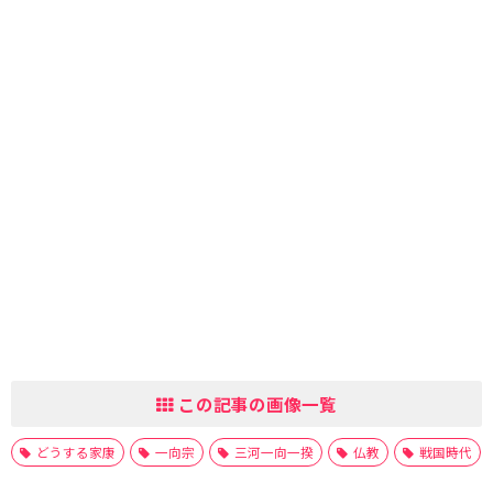
この記事の画像一覧
どうする家康
一向宗
三河一向一揆
仏教
戦国時代