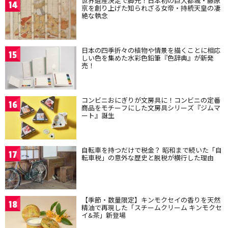
世界遺産決定で脚光！日本初の巨大都城・藤原
14
京を創り上げた知られざる女帝・持統天皇の凄
絶な執念
日本の四季折々の植物や情景を描くことに相応
15
しい色を集めた水彩色鉛筆『色辞典』が新発
売！
コンビニおにぎりが文房具に！コンビニの定番
16
商品をモチーフにした文房具シリーズ『ジムマ
ート』誕生
自転車を持つだけで税金？ 昭和まで続いた「自
17
転車税」の意外な歴史と脱税が横行した理由
【季節・数量限定】キンモクセイの香りを天然
18
精油で再現した「スチームクリーム キンモクセ
イ&茶」新登場