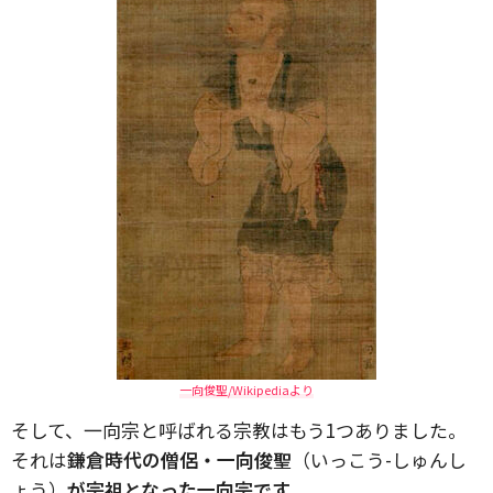
一向俊聖/Wikipediaより
そして、一向宗と呼ばれる宗教はもう1つありました。
それは
鎌倉時代の僧侶・一向俊聖
（いっこう-しゅんし
ょう）
が宗祖となった一向宗です
。