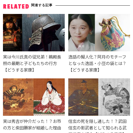
関連する記事
RELATED
実は今川氏真の従兄弟！鵜殿長
逸話の擬人化？阿月のモチーフ
照の最期と子どもたちの行方
となった逸話・小豆の袋とは？
【どうする家康】
【どうする家康】
実は秀吉が仲介だった！？お市
信玄の死を隠し通した！？武田
の方と柴田勝家が結婚した理由
信玄の影武者として知られる武