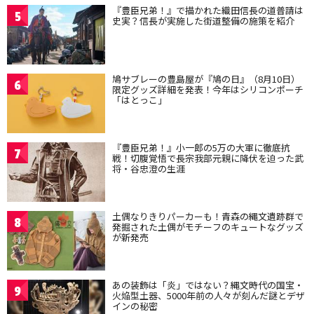
『豊臣兄弟！』で描かれた織田信長の道普請は
5
史実？信長が実施した街道整備の施策を紹介
鳩サブレーの豊島屋が『鳩の日』（8月10日）
6
限定グッズ詳細を発表！今年はシリコンポーチ
「はとっこ」
『豊臣兄弟！』小一郎の5万の大軍に徹底抗
7
戦！切腹覚悟で長宗我部元親に降伏を迫った武
将・谷忠澄の生涯
土偶なりきりパーカーも！青森の縄文遺跡群で
8
発掘された土偶がモチーフのキュートなグッズ
が新発売
あの装飾は「炎」ではない？縄文時代の国宝・
9
火焔型土器、5000年前の人々が刻んだ謎とデザ
インの秘密