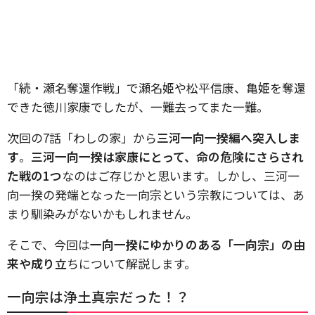
「続・瀬名奪還作戦」で瀬名姫や松平信康、亀姫を奪還
できた徳川家康でしたが、一難去ってまた一難。
次回の7話「わしの家」から
三河一向一揆編へ突入しま
す
。
三河一向一揆は家康にとって、命の危険にさらされ
た戦の1つ
なのはご存じかと思います。しかし、三河一
向一揆の発端となった一向宗という宗教については、あ
まり馴染みがないかもしれません。
そこで、今回は
一向一揆にゆかりのある「一向宗」の由
来や成り立
ちについて解説します。
一向宗は浄土真宗だった！？