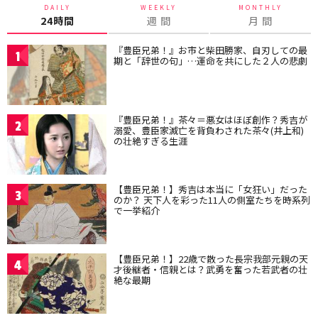
DAILY
WEEKLY
MONTHLY
24時間
週 間
月 間
『豊臣兄弟！』お市と柴田勝家、自刃しての最
1
期と「辞世の句」…運命を共にした２人の悲劇
『豊臣兄弟！』茶々＝悪女はほぼ創作？秀吉が
2
溺愛、豊臣家滅亡を背負わされた茶々(井上和)
の壮絶すぎる生涯
【豊臣兄弟！】秀吉は本当に「女狂い」だった
3
のか？ 天下人を彩った11人の側室たちを時系列
で一挙紹介
【豊臣兄弟！】22歳で散った長宗我部元親の天
4
才後継者・信親とは？武勇を奮った若武者の壮
絶な最期