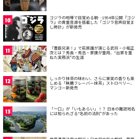
ゴジラの咆哮で目覚める朝…1954年公開『ゴジ
10
ラ』の貴重音源を搭載した「ゴジラ音声目覚ま
し時計」が新発売
『豊臣兄弟！』で萩原護が演じる武将・小堀正
11
次とは？秀長・秀吉・家康が重用、“出家を重
ねた実務派”の生涯
しっかり抹茶の味わい、さらに果実の香りも楽
12
しめる「無糖フレーバー抹茶」ストロベリー、
マンゴー新発売
「一口」が「いもあらい」！？ 日本の難読地名
13
には知られざる“名前の法則”があった