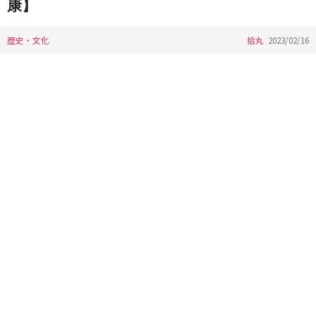
康】
歴史・文化
拾丸
2023/02/16