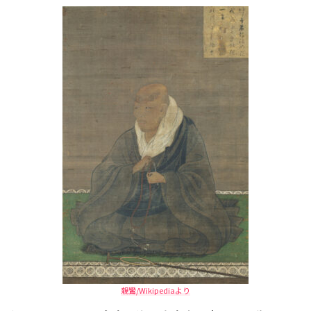
親鸞/Wikipediaより