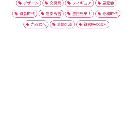
デザイン
文房具
フィギュア
展覧会
鎌倉時代
豊臣秀吉
豊臣兄弟！
昭和時代
光る君へ
葛飾北斎
鎌倉殿の13人