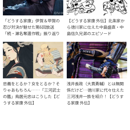
「どうする家康」伊賀＆甲賀の
【どうする家康 外伝】北条家か
忍び対決が魅せた第6回放送
ら徳川家に仕えた中島盛直・中
「続・瀬名奪還作戦」振り返り
島信久兄弟のエピソード
忠義をとるか？女をとるか？そ
浅井長政（大貫勇輔）とは無関
りゃあもちろん……「三河武士
係だけど…徳川家に代々仕えた
の鑑」鳥居元忠はこうした【ど
三河浅井一族を紹介！【どうす
うする家康 外伝】
る家康 外伝】