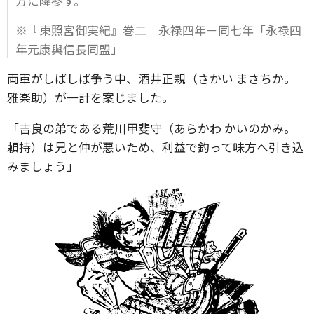
方に降参す。
※『東照宮御実紀』巻二 永禄四年－同七年「永禄四
年元康與信長同盟」
両軍がしばしば争う中、酒井正親（さかい まさちか。
雅楽助）が一計を案じました。
「吉良の弟である荒川甲斐守（あらかわ かいのかみ。
頼持）は兄と仲が悪いため、利益で釣って味方へ引き込
みましょう」