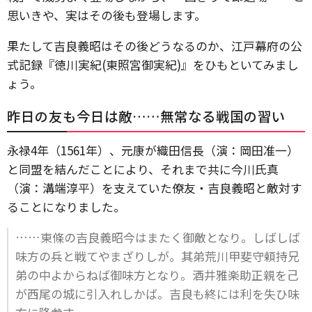
思いきや、実はその後も登場します。
果たして吉良義昭はその後どうなるのか、江戸幕府の公
式記録『徳川実紀(東照宮御実紀)』をひもといてみまし
ょう。
昨日の友も今日は敵……無常なる戦国の習い
永禄4年（1561年）、元康が織田信長（演：岡田准一）
と同盟を結んだことにより、それまで共に今川氏真
（演：溝端淳平）を支えていた僚友・吉良義昭と敵対す
ることになりました。
……東條の吉良義昭今はまたく御敵となり。しばしば
味方の兵と戦てやまざりしが。其弟荒川甲斐守頼持兄
弟の中よからねば御味方となり。酒井雅楽助正親を己
が西尾の城に引入れしかば。吉良も終には利を失ひ味