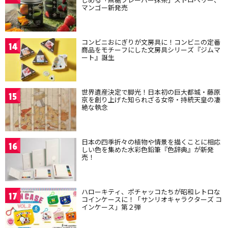
マンゴー新発売
コンビニおにぎりが文房具に！コンビニの定番
14
商品をモチーフにした文房具シリーズ『ジムマ
ート』誕生
世界遺産決定で脚光！日本初の巨大都城・藤原
15
京を創り上げた知られざる女帝・持統天皇の凄
絶な執念
日本の四季折々の植物や情景を描くことに相応
16
しい色を集めた水彩色鉛筆『色辞典』が新発
売！
ハローキティ、ポチャッコたちが昭和レトロな
17
コインケースに！「サンリオキャラクターズ コ
インケース」第２弾