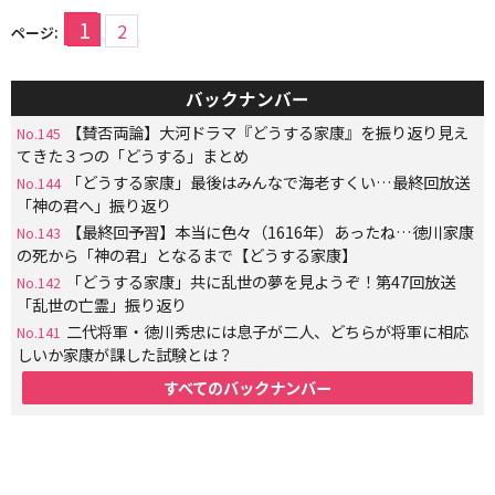
1
2
ページ:
バックナンバー
【賛否両論】大河ドラマ『どうする家康』を振り返り見え
No.145
てきた３つの「どうする」まとめ
「どうする家康」最後はみんなで海老すくい…最終回放送
No.144
「神の君へ」振り返り
【最終回予習】本当に色々（1616年）あったね…徳川家康
No.143
の死から「神の君」となるまで【どうする家康】
「どうする家康」共に乱世の夢を見ようぞ！第47回放送
No.142
「乱世の亡霊」振り返り
二代将軍・徳川秀忠には息子が二人、どちらが将軍に相応
No.141
しいか家康が課した試験とは？
すべてのバックナンバー