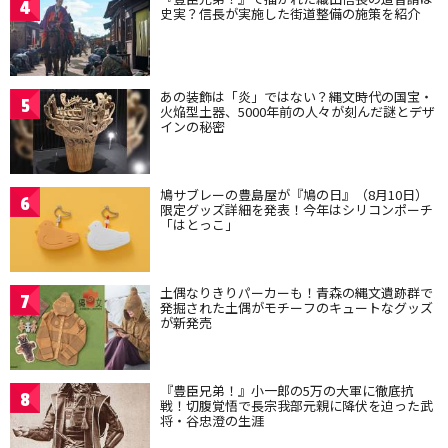
4
史実？信長が実施した街道整備の施策を紹介
あの装飾は「炎」ではない？縄文時代の国宝・
5
火焔型土器、5000年前の人々が刻んだ謎とデザ
インの秘密
鳩サブレーの豊島屋が『鳩の日』（8月10日）
6
限定グッズ詳細を発表！今年はシリコンポーチ
「はとっこ」
土偶なりきりパーカーも！青森の縄文遺跡群で
7
発掘された土偶がモチーフのキュートなグッズ
が新発売
『豊臣兄弟！』小一郎の5万の大軍に徹底抗
8
戦！切腹覚悟で長宗我部元親に降伏を迫った武
将・谷忠澄の生涯