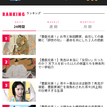
ランキング
RANKING
DAILY
WEEKLY
MONTHLY
24時間
週 間
月 間
『豊臣兄弟！』お市と柴田勝家、自刃しての最
1
期と「辞世の句」…運命を共にした２人の悲劇
【豊臣兄弟！】秀吉は本当に「女狂い」だった
2
のか？ 天下人を彩った11人の側室たちを時系列
で一挙紹介
『豊臣兄弟！』茶々＝悪女はほぼ創作？秀吉が
3
溺愛、豊臣家滅亡を背負わされた茶々(井上和)
の壮絶すぎる生涯
『豊臣兄弟！』で描かれた織田信長の道普請は