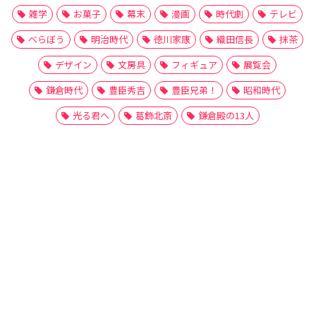
雑学
お菓子
幕末
漫画
時代劇
テレビ
べらぼう
明治時代
徳川家康
織田信長
抹茶
デザイン
文房具
フィギュア
展覧会
鎌倉時代
豊臣秀吉
豊臣兄弟！
昭和時代
光る君へ
葛飾北斎
鎌倉殿の13人