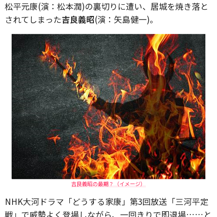
松平元康(演：松本潤)の裏切りに遭い、居城を焼き落と
されてしまった
吉良義昭
(演：矢島健一)。
吉良義昭の最期？（イメージ）
NHK大河ドラマ「どうする家康」第3回放送「三河平定
戦」で威勢よく登場しながら、一回きりで即退場……と