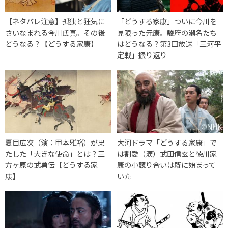
【ネタバレ注意】孤独と狂気に
「どうする家康」ついに今川を
さいなまれる今川氏真。その後
見限った元康。駿府の瀬名たち
どうなる？【どうする家康】
はどうなる？第3回放送「三河平
定戦」振り返り
夏目広次（演：甲本雅裕）が果
大河ドラマ「どうする家康」で
たした「大きな使命」とは？三
は割愛（涙）武田信玄と徳川家
方ヶ原の武勇伝【どうする家
康の小競り合いは既に始まって
康】
いた