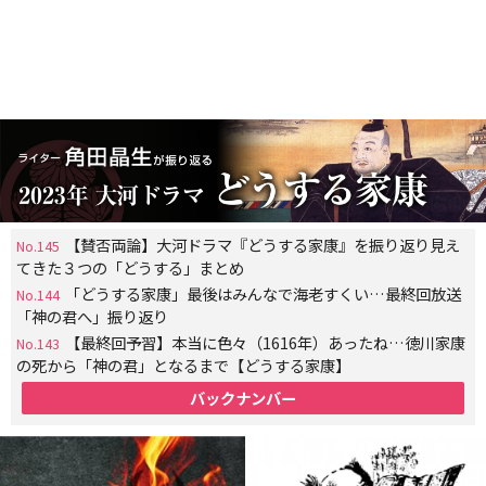
【賛否両論】大河ドラマ『どうする家康』を振り返り見え
No.145
てきた３つの「どうする」まとめ
「どうする家康」最後はみんなで海老すくい…最終回放送
No.144
「神の君へ」振り返り
【最終回予習】本当に色々（1616年）あったね…徳川家康
No.143
の死から「神の君」となるまで【どうする家康】
バックナンバー