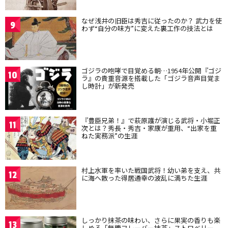
なぜ浅井の旧臣は秀吉に従ったのか？ 武力を使
9
わず“自分の味方”に変えた裏工作の技法とは
ゴジラの咆哮で目覚める朝…1954年公開『ゴジ
10
ラ』の貴重音源を搭載した「ゴジラ音声目覚ま
し時計」が新発売
『豊臣兄弟！』で萩原護が演じる武将・小堀正
11
次とは？秀長・秀吉・家康が重用、“出家を重
ねた実務派”の生涯
村上水軍を率いた戦国武将！幼い弟を支え、共
12
に海へ散った得居通幸の波乱に満ちた生涯
しっかり抹茶の味わい、さらに果実の香りも楽
13
しめる「無糖フレーバー抹茶」ストロベリー、