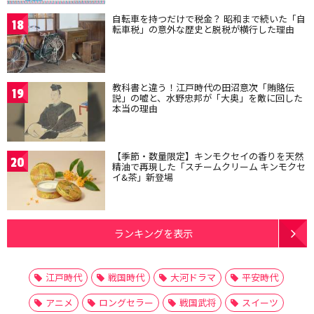
自転車を持つだけで税金？ 昭和まで続いた「自
18
転車税」の意外な歴史と脱税が横行した理由
教科書と違う！江戸時代の田沼意次「賄賂伝
19
説」の嘘と、水野忠邦が「大奥」を敵に回した
本当の理由
【季節・数量限定】キンモクセイの香りを天然
20
精油で再現した「スチームクリーム キンモクセ
イ&茶」新登場
ランキングを表示
江戸時代
戦国時代
大河ドラマ
平安時代
アニメ
ロングセラー
戦国武将
スイーツ