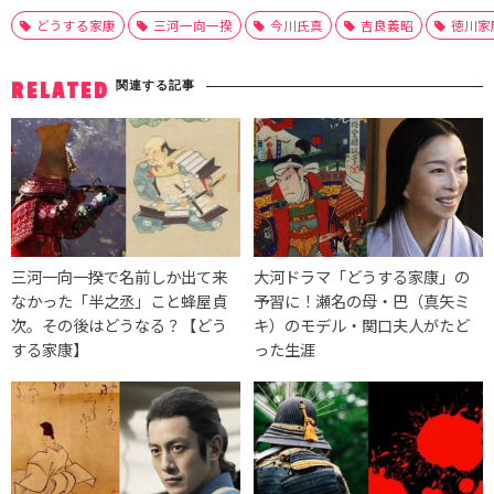
どうする家康
三河一向一揆
今川氏真
吉良義昭
徳川家
関連する記事
RELATED
三河一向一揆で名前しか出て来
大河ドラマ「どうする家康」の
なかった「半之丞」こと蜂屋貞
予習に！瀬名の母・巴（真矢ミ
次。その後はどうなる？【どう
キ）のモデル・関口夫人がたど
する家康】
った生涯