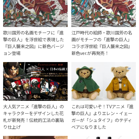
歌川国芳の名画モチーフに「進
江戸時代の絵師・歌川国芳の名
撃の巨人」を浮世絵で表現した
画がモチーフの「進撃の巨人」
『巨人襲来之図』に新色バージ
コラボ浮世絵『巨人襲来之図』
ョン登場
新色ver.が再発売！
大人気アニメ「進撃の巨人」の
これは可愛いぞ！TVアニメ『進
キャラクターをデザインした花
撃の巨人』よりエレン・イェー
札が新発売！伝統的工法の裏貼
ガーが「シュタイフ」のテディ
り仕上げ
ベアになりました