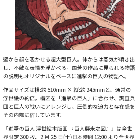
壁から顔を覗かせる超大型巨人。体からは蒸気が噴き出
し、不敵な表情を浮かべる。国芳の作品に見られる物語
の説明もオリジナルをベースに進撃の巨人の物語へ。
作品サイズは横:約 510mm × 縦:約 245mmと、通常の
浮世絵の約倍。構図を「進撃の巨人」に合わせ、調査兵
団と巨人の戦いにアレンジし、圧倒的な迫力と存在感を
その内部に宿しています。
「進撃の巨人 浮世絵木版画 『巨人襲来之図』」は全世
界限定 300 枚。2 月 25 日(土)日本時間 12:00 より全世界