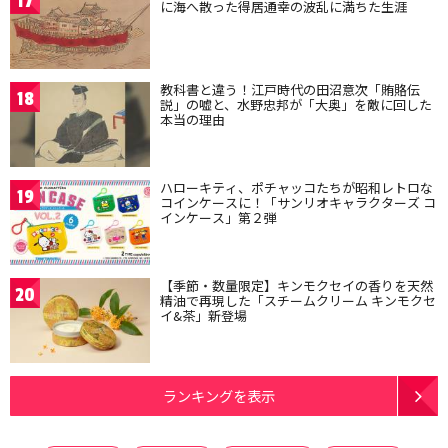
17
に海へ散った得居通幸の波乱に満ちた生涯
教科書と違う！江戸時代の田沼意次「賄賂伝
18
説」の嘘と、水野忠邦が「大奥」を敵に回した
本当の理由
ハローキティ、ポチャッコたちが昭和レトロな
19
コインケースに！「サンリオキャラクターズ コ
インケース」第２弾
【季節・数量限定】キンモクセイの香りを天然
20
精油で再現した「スチームクリーム キンモクセ
イ&茶」新登場
ランキングを表示