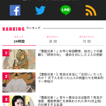
ランキング
RANKING
DAILY
WEEKLY
MONTHLY
24時間
週 間
月 間
『豊臣兄弟！』お市と柴田勝家、自刃しての最
1
期と「辞世の句」…運命を共にした２人の悲劇
【豊臣兄弟！】秀吉は本当に「女狂い」だった
2
のか？ 天下人を彩った11人の側室たちを時系列
で一挙紹介
『豊臣兄弟！』茶々＝悪女はほぼ創作？秀吉が
3
溺愛、豊臣家滅亡を背負わされた茶々(井上和)
の壮絶すぎる生涯