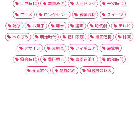
江戸時代
戦国時代
大河ドラマ
平安時代
アニメ
ロングセラー
戦国武将
スイーツ
雑学
お菓子
幕末
漫画
時代劇
テレビ
べらぼう
明治時代
徳川家康
織田信長
抹茶
デザイン
文房具
フィギュア
展覧会
鎌倉時代
豊臣秀吉
豊臣兄弟！
昭和時代
光る君へ
葛飾北斎
鎌倉殿の13人