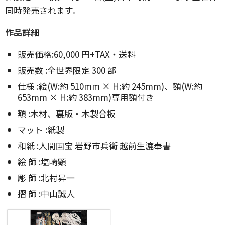
同時発売されます。
作品詳細
販売価格:60,000 円+TAX・送料
販売数 :全世界限定 300 部
仕様 :絵(W:約 510mm × H:約 245mm)、額(W:約
653mm × H:約 383mm)専用額付き
額 :木材、裏版・木製合板
マット :紙製
和紙 :人間国宝 岩野市兵衛 越前生漉奉書
絵 師 :塩崎顕
彫 師 :北村昇一
摺 師 :中山誠人