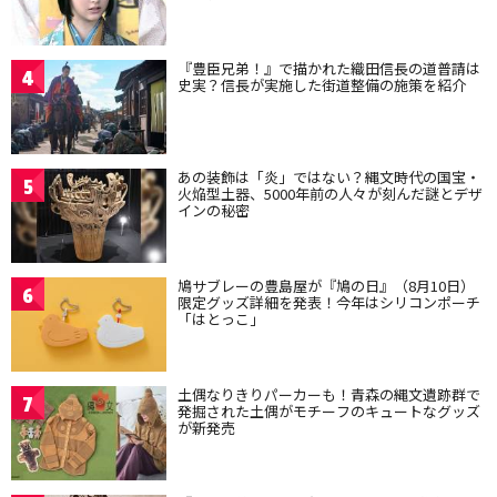
『豊臣兄弟！』で描かれた織田信長の道普請は
4
史実？信長が実施した街道整備の施策を紹介
あの装飾は「炎」ではない？縄文時代の国宝・
5
火焔型土器、5000年前の人々が刻んだ謎とデザ
インの秘密
鳩サブレーの豊島屋が『鳩の日』（8月10日）
6
限定グッズ詳細を発表！今年はシリコンポーチ
「はとっこ」
土偶なりきりパーカーも！青森の縄文遺跡群で
7
発掘された土偶がモチーフのキュートなグッズ
が新発売