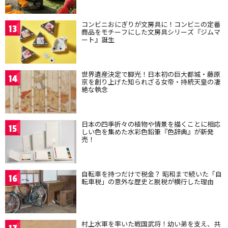
コンビニおにぎりが文房具に！コンビニの定番
13
商品をモチーフにした文房具シリーズ『ジムマ
ート』誕生
世界遺産決定で脚光！日本初の巨大都城・藤原
14
京を創り上げた知られざる女帝・持統天皇の凄
絶な執念
日本の四季折々の植物や情景を描くことに相応
15
しい色を集めた水彩色鉛筆『色辞典』が新発
売！
自転車を持つだけで税金？ 昭和まで続いた「自
16
転車税」の意外な歴史と脱税が横行した理由
村上水軍を率いた戦国武将！幼い弟を支え、共