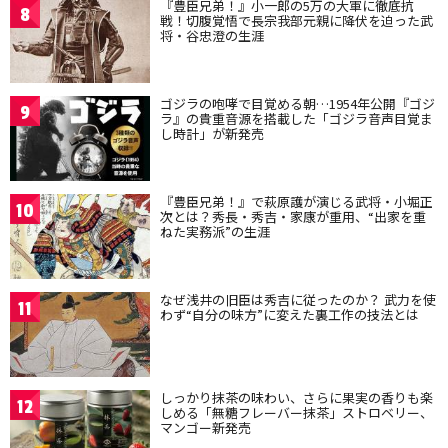
『豊臣兄弟！』小一郎の5万の大軍に徹底抗
8
戦！切腹覚悟で長宗我部元親に降伏を迫った武
将・谷忠澄の生涯
ゴジラの咆哮で目覚める朝…1954年公開『ゴジ
9
ラ』の貴重音源を搭載した「ゴジラ音声目覚ま
し時計」が新発売
『豊臣兄弟！』で萩原護が演じる武将・小堀正
10
次とは？秀長・秀吉・家康が重用、“出家を重
ねた実務派”の生涯
なぜ浅井の旧臣は秀吉に従ったのか？ 武力を使
11
わず“自分の味方”に変えた裏工作の技法とは
しっかり抹茶の味わい、さらに果実の香りも楽
12
しめる「無糖フレーバー抹茶」ストロベリー、
マンゴー新発売