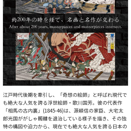
江戸時代後期を牽引し、「奇想の絵師」と呼ばれ現代で
も絶大な人気を誇る浮世絵師・歌川国芳。彼の代表作
「相馬の古内裏」(1845-46)は、源頼信の家臣、大宅太
郎光国ががしゃ髑髏を退治している様子を描き、その独
特の構図や迫力から、現在でも絶大な人気を誇る日本の