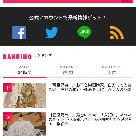
公式アカウントで最新情報ゲット！
ランキング
RANKING
DAILY
WEEKLY
MONTHLY
24時間
週 間
月 間
『豊臣兄弟！』お市と柴田勝家、自刃しての最
1
期と「辞世の句」…運命を共にした２人の悲劇
【豊臣兄弟！】秀吉は本当に「女狂い」だった
2
のか？ 天下人を彩った11人の側室たちを時系列
で一挙紹介