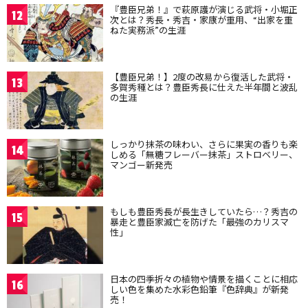
『豊臣兄弟！』で萩原護が演じる武将・小堀正
12
次とは？秀長・秀吉・家康が重用、“出家を重
ねた実務派”の生涯
【豊臣兄弟！】2度の改易から復活した武将・
13
多賀秀種とは？豊臣秀長に仕えた半年間と波乱
の生涯
しっかり抹茶の味わい、さらに果実の香りも楽
14
しめる「無糖フレーバー抹茶」ストロベリー、
マンゴー新発売
もしも豊臣秀長が長生きしていたら…？秀吉の
15
暴走と豊臣家滅亡を防げた「最強のカリスマ
性」
日本の四季折々の植物や情景を描くことに相応
16
しい色を集めた水彩色鉛筆『色辞典』が新発
売！