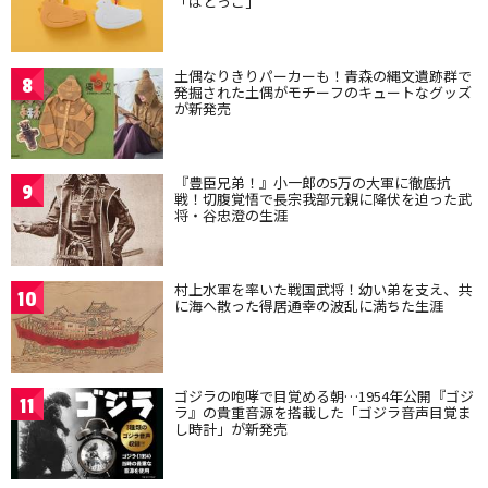
「はとっこ」
土偶なりきりパーカーも！青森の縄文遺跡群で
8
発掘された土偶がモチーフのキュートなグッズ
が新発売
『豊臣兄弟！』小一郎の5万の大軍に徹底抗
9
戦！切腹覚悟で長宗我部元親に降伏を迫った武
将・谷忠澄の生涯
村上水軍を率いた戦国武将！幼い弟を支え、共
10
に海へ散った得居通幸の波乱に満ちた生涯
ゴジラの咆哮で目覚める朝…1954年公開『ゴジ
11
ラ』の貴重音源を搭載した「ゴジラ音声目覚ま
し時計」が新発売