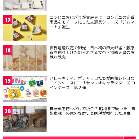
コンビニおにぎりが文房具に！コンビニの定番
17
商品をモチーフにした文房具シリーズ『ジムマ
ート』誕生
世界遺産決定で脚光！日本初の巨大都城・藤原
18
京を創り上げた知られざる女帝・持統天皇の凄
絶な執念
ハローキティ、ポチャッコたちが昭和レトロな
19
コインケースに！「サンリオキャラクターズ コ
インケース」第２弾
自転車を持つだけで税金？ 昭和まで続いた「自
20
転車税」の意外な歴史と脱税が横行した理由