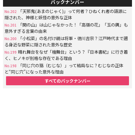
バックナンバー
「天邪鬼(あまのじゃく)」って何者？ひねくれ者の語源に
No.202
隠された、神様と妖怪の意外な正体
「関の山」は山じゃなかった！「高嶺の花」「玉の輿」も
No.201
意外すぎる言葉の由来
「小松菜」の名付け親は将軍・徳川吉宗？江戸時代まで遡
No.200
る身近な野菜に隠された意外な歴史
晴れ舞台をなぜ「檜舞台」という？『日本書紀』に行き着
No.199
く、ヒノキが別格な存在である理由
「同じ穴の狢（むじな）」って結局なに？むじなの正体
No.198
と“同じ穴”になった意外な理由
すべてのバックナンバー