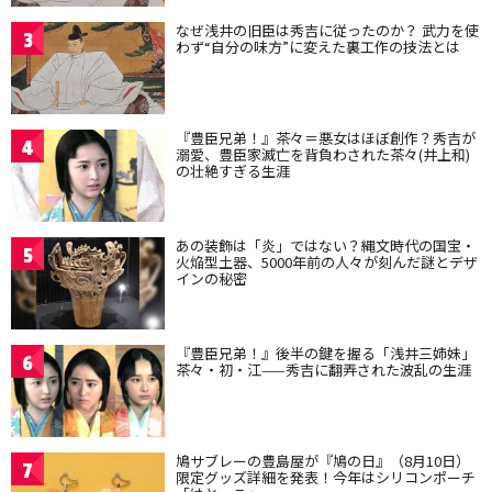
なぜ浅井の旧臣は秀吉に従ったのか？ 武力を使
3
わず“自分の味方”に変えた裏工作の技法とは
『豊臣兄弟！』茶々＝悪女はほぼ創作？秀吉が
4
溺愛、豊臣家滅亡を背負わされた茶々(井上和)
の壮絶すぎる生涯
あの装飾は「炎」ではない？縄文時代の国宝・
5
火焔型土器、5000年前の人々が刻んだ謎とデザ
インの秘密
『豊臣兄弟！』後半の鍵を握る「浅井三姉妹」
6
茶々・初・江——秀吉に翻弄された波乱の生涯
鳩サブレーの豊島屋が『鳩の日』（8月10日）
7
限定グッズ詳細を発表！今年はシリコンポーチ