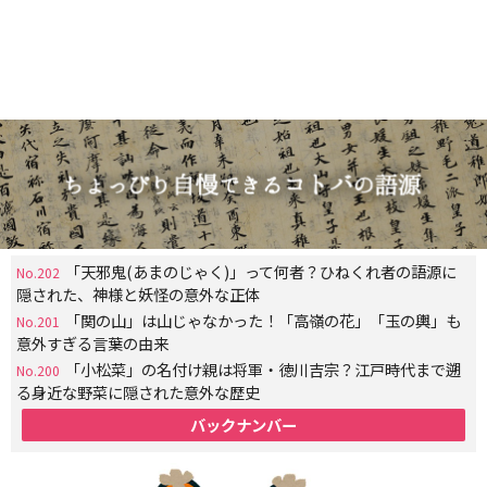
「天邪鬼(あまのじゃく)」って何者？ひねくれ者の語源に
No.202
隠された、神様と妖怪の意外な正体
「関の山」は山じゃなかった！「高嶺の花」「玉の輿」も
No.201
意外すぎる言葉の由来
「小松菜」の名付け親は将軍・徳川吉宗？江戸時代まで遡
No.200
る身近な野菜に隠された意外な歴史
バックナンバー