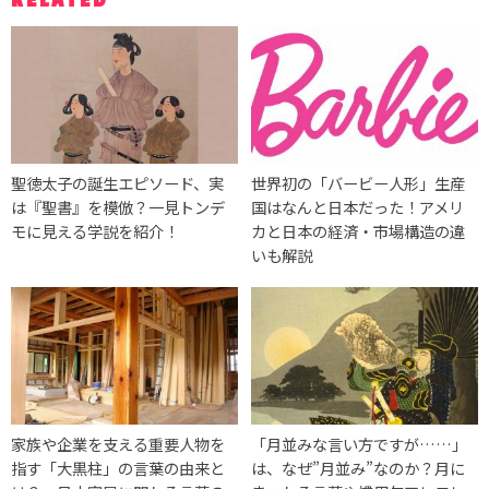
RELATED
聖徳太子の誕生エピソード、実
世界初の「バービー人形」生産
は『聖書』を模倣？一見トンデ
国はなんと日本だった！アメリ
モに見える学説を紹介！
カと日本の経済・市場構造の違
いも解説
家族や企業を支える重要人物を
「月並みな言い方ですが……」
指す「大黒柱」の言葉の由来と
は、なぜ”月並み”なのか？月に