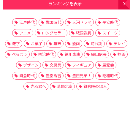
ランキングを表示
江戸時代
戦国時代
大河ドラマ
平安時代
アニメ
ロングセラー
戦国武将
スイーツ
雑学
お菓子
幕末
漫画
時代劇
テレビ
べらぼう
明治時代
徳川家康
織田信長
抹茶
デザイン
文房具
フィギュア
展覧会
鎌倉時代
豊臣秀吉
豊臣兄弟！
昭和時代
光る君へ
葛飾北斎
鎌倉殿の13人