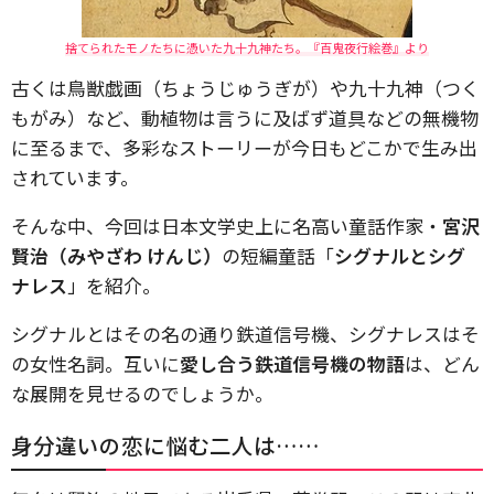
捨てられたモノたちに憑いた九十九神たち。『百鬼夜行絵巻』より
古くは鳥獣戯画（ちょうじゅうぎが）や九十九神（つく
もがみ）など、動植物は言うに及ばず道具などの無機物
に至るまで、多彩なストーリーが今日もどこかで生み出
されています。
そんな中、今回は日本文学史上に名高い童話作家・
宮沢
賢治（みやざわ けんじ）
の短編童話「
シグナルとシグ
ナレス
」を紹介。
シグナルとはその名の通り鉄道信号機、シグナレスはそ
の女性名詞。互いに
愛し合う鉄道信号機の物語
は、どん
な展開を見せるのでしょうか。
身分違いの恋に悩む二人は……