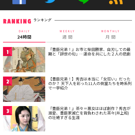
ランキング
RANKING
DAILY
WEEKLY
MONTHLY
24時間
週 間
月 間
『豊臣兄弟！』お市と柴田勝家、自刃しての最
1
期と「辞世の句」…運命を共にした２人の悲劇
【豊臣兄弟！】秀吉は本当に「女狂い」だった
2
のか？ 天下人を彩った11人の側室たちを時系列
で一挙紹介
『豊臣兄弟！』茶々＝悪女はほぼ創作？秀吉が
3
溺愛、豊臣家滅亡を背負わされた茶々(井上和)
の壮絶すぎる生涯