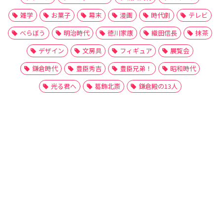
雑学
お菓子
幕末
漫画
時代劇
テレビ
べらぼう
明治時代
徳川家康
織田信長
抹茶
デザイン
文房具
フィギュア
展覧会
鎌倉時代
豊臣秀吉
豊臣兄弟！
昭和時代
光る君へ
葛飾北斎
鎌倉殿の13人