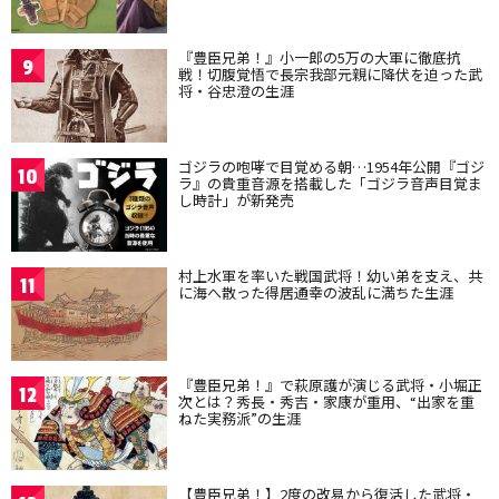
『豊臣兄弟！』小一郎の5万の大軍に徹底抗
9
戦！切腹覚悟で長宗我部元親に降伏を迫った武
将・谷忠澄の生涯
ゴジラの咆哮で目覚める朝…1954年公開『ゴジ
10
ラ』の貴重音源を搭載した「ゴジラ音声目覚ま
し時計」が新発売
村上水軍を率いた戦国武将！幼い弟を支え、共
11
に海へ散った得居通幸の波乱に満ちた生涯
『豊臣兄弟！』で萩原護が演じる武将・小堀正
12
次とは？秀長・秀吉・家康が重用、“出家を重
ねた実務派”の生涯
【豊臣兄弟！】2度の改易から復活した武将・