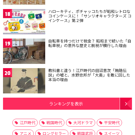
ハローキティ、ポチャッコたちが昭和レトロな
18
コインケースに！「サンリオキャラクターズ コ
インケース」第２弾
自転車を持つだけで税金？ 昭和まで続いた「自
19
転車税」の意外な歴史と脱税が横行した理由
教科書と違う！江戸時代の田沼意次「賄賂伝
20
説」の嘘と、水野忠邦が「大奥」を敵に回した
本当の理由
ランキングを表示
江戸時代
戦国時代
大河ドラマ
平安時代
アニメ
ロングセラー
戦国武将
スイーツ