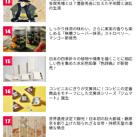
13
多賀秀種とは？豊臣秀長に仕えた半年間と波乱
の生涯
しっかり抹茶の味わい、さらに果実の香りも楽
14
しめる「無糖フレーバー抹茶」ストロベリー、
マンゴー新発売
日本の四季折々の植物や情景を描くことに相応
15
しい色を集めた水彩色鉛筆『色辞典』が新発
売！
コンビニおにぎりが文房具に！コンビニの定番
16
商品をモチーフにした文房具シリーズ『ジムマ
ート』誕生
世界遺産決定で脚光！日本初の巨大都城・藤原
17
京を創り上げた知られざる女帝・持統天皇の凄
絶な執念