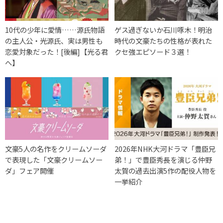
10代の少年に愛情……源氏物語
ゲス過ぎないか石川啄木！明治
の主人公・光源氏、実は男性も
時代の文豪たちの性格が表れた
恋愛対象だった！[後編]【光る君
クセ強エピソード３選！
へ】
文豪5人の名作をクリームソーダ
2026年NHK大河ドラマ「豊臣兄
で表現した「文豪クリームソー
弟！」で豊臣秀長を演じる仲野
ダ」フェア開催
太賀の過去出演5作の配役人物を
一挙紹介