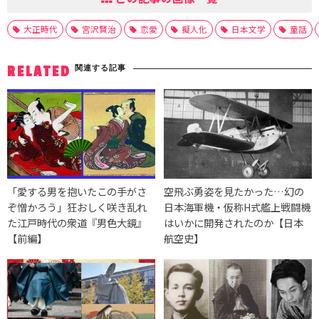
大正時代
宮沢賢治
恋愛
擬人化
日本文学
童話
関連する記事
RELATED
「愛する男を抱いたこの手がさ
空飛ぶ勇姿を見たかった…幻の
ぞ憎かろう」狂おしく咲き乱れ
日本海軍機・仮称H式艦上戦闘機
た江戸時代の衆道『男色大鏡』
はいかに開発されたのか【日本
【前編】
航空史】