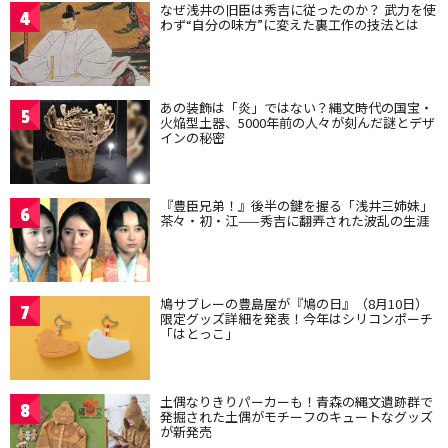
なぜ浅井の旧臣は秀吉に従ったのか？ 武力を使
4
わず“自分の味方”に変えた裏工作の技法とは
あの装飾は「炎」ではない？縄文時代の国宝・
5
火焔型土器、5000年前の人々が刻んだ謎とデザ
インの秘密
『豊臣兄弟！』後半の鍵を握る「浅井三姉妹」
6
茶々・初・江——秀吉に翻弄された波乱の生涯
鳩サブレーの豊島屋が『鳩の日』（8月10日）
7
限定グッズ詳細を発表！今年はシリコンポーチ
「はとっこ」
土偶なりきりパーカーも！青森の縄文遺跡群で
8
発掘された土偶がモチーフのキュートなグッズ
が新発売