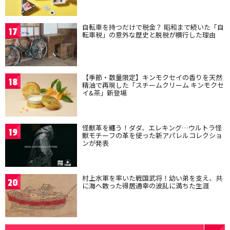
自転車を持つだけで税金？ 昭和まで続いた「自
17
転車税」の意外な歴史と脱税が横行した理由
【季節・数量限定】キンモクセイの香りを天然
18
精油で再現した「スチームクリーム キンモクセ
イ&茶」新登場
怪獣革を纏う！ダダ、エレキング…ウルトラ怪
19
獣モチーフの革を使った新アパレルコレクショ
ンが発表
村上水軍を率いた戦国武将！幼い弟を支え、共
20
に海へ散った得居通幸の波乱に満ちた生涯