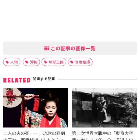
この記事の画像一覧
人物
沖縄
琉球王国
百度踏揚
関連する記事
RELATED
二人の夫の死……。琉球の悲劇
第二次世界大戦中の「東京大空
の王女、百度踏揚（ももとふみ
襲」から７７年。今こそ過去の