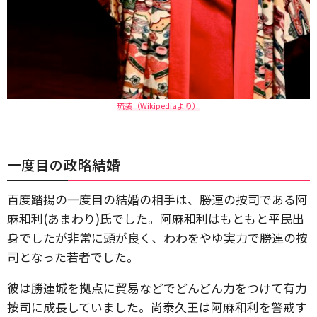
琉装（Wikipediaより）
一度目の政略結婚
百度踏揚の一度目の結婚の相手は、勝連の按司である阿
麻和利(あまわり)氏でした。阿麻和利はもともと平民出
身でしたが非常に頭が良く、わわをやゆ実力で勝連の按
司となった若者でした。
彼は勝連城を拠点に貿易などでどんどん力をつけて有力
按司に成長していました。尚泰久王は阿麻和利を警戒す