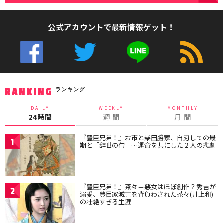
公式アカウントで最新情報ゲット！
ランキング
RANKING
DAILY
WEEKLY
MONTHLY
24時間
週 間
月 間
『豊臣兄弟！』お市と柴田勝家、自刃しての最
1
期と「辞世の句」…運命を共にした２人の悲劇
『豊臣兄弟！』茶々＝悪女はほぼ創作？秀吉が
2
溺愛、豊臣家滅亡を背負わされた茶々(井上和)
の壮絶すぎる生涯