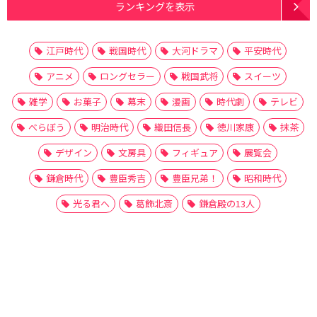
ランキングを表示
江戸時代
戦国時代
大河ドラマ
平安時代
アニメ
ロングセラー
戦国武将
スイーツ
雑学
お菓子
幕末
漫画
時代劇
テレビ
べらぼう
明治時代
織田信長
徳川家康
抹茶
デザイン
文房具
フィギュア
展覧会
鎌倉時代
豊臣秀吉
豊臣兄弟！
昭和時代
光る君へ
葛飾北斎
鎌倉殿の13人