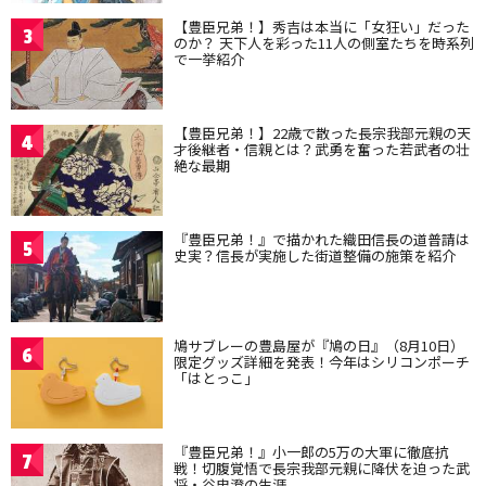
【豊臣兄弟！】秀吉は本当に「女狂い」だった
3
のか？ 天下人を彩った11人の側室たちを時系列
で一挙紹介
【豊臣兄弟！】22歳で散った長宗我部元親の天
4
才後継者・信親とは？武勇を奮った若武者の壮
絶な最期
『豊臣兄弟！』で描かれた織田信長の道普請は
5
史実？信長が実施した街道整備の施策を紹介
鳩サブレーの豊島屋が『鳩の日』（8月10日）
6
限定グッズ詳細を発表！今年はシリコンポーチ
「はとっこ」
『豊臣兄弟！』小一郎の5万の大軍に徹底抗
7
戦！切腹覚悟で長宗我部元親に降伏を迫った武
将・谷忠澄の生涯