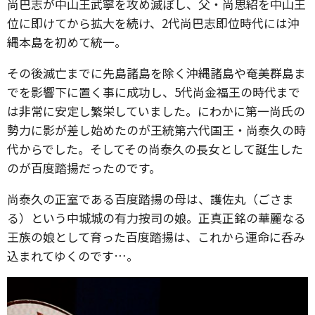
尚巴志が中山王武寧を攻め滅ぼし、父・尚思紹を中山王
位に即けてから拡大を続け、2代尚巴志即位時代には沖
縄本島を初めて統一。
その後滅亡までに先島諸島を除く沖縄諸島や奄美群島ま
でを影響下に置く事に成功し、5代尚金福王の時代まで
は非常に安定し繁栄していました。にわかに第一尚氏の
勢力に影が差し始めたのが王統第六代国王・尚泰久の時
代からでした。そしてその尚泰久の長女として誕生した
のが百度踏揚だったのです。
尚泰久の正室である百度踏揚の母は、護佐丸（ごさま
る）という中城城の有力按司の娘。正真正銘の華麗なる
王族の娘として育った百度踏揚は、これから運命に呑み
込まれてゆくのです…。