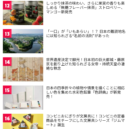
しっかり抹茶の味わい、さらに果実の香りも楽
12
しめる「無糖フレーバー抹茶」ストロベリー、
マンゴー新発売
「一口」が「いもあらい」！？ 日本の難読地名
13
には知られざる“名前の法則”があった
世界遺産決定で脚光！日本初の巨大都城・藤原
14
京を創り上げた知られざる女帝・持統天皇の凄
絶な執念
日本の四季折々の植物や情景を描くことに相応
15
しい色を集めた水彩色鉛筆『色辞典』が新発
売！
コンビニおにぎりが文房具に！コンビニの定番
16
商品をモチーフにした文房具シリーズ『ジムマ
ート』誕生