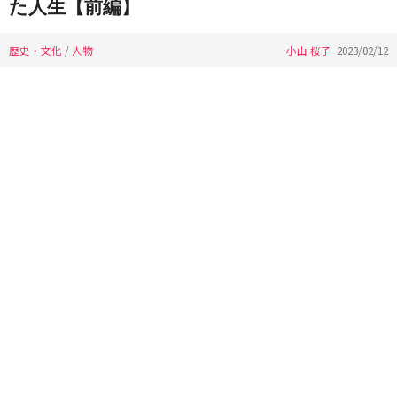
た人生【前編】
歴史・文化
/
人物
小山 桜子
2023/02/12