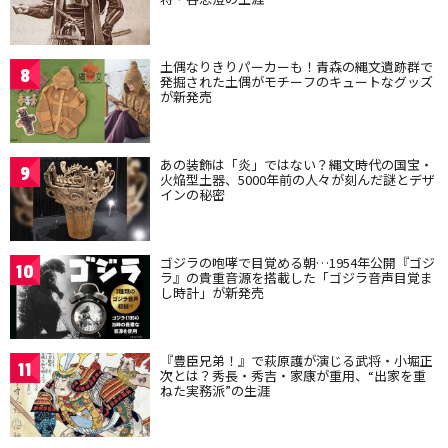
土偶なりきりパーカーも！青森の縄文遺跡群で
8
発掘された土偶がモチーフのキュートなグッズ
が新発売
あの装飾は「炎」ではない？縄文時代の国宝・
9
火焔型土器、5000年前の人々が刻んだ謎とデザ
インの秘密
ゴジラの咆哮で目覚める朝…1954年公開『ゴジ
10
ラ』の貴重音源を搭載した「ゴジラ音声目覚ま
し時計」が新発売
『豊臣兄弟！』で萩原護が演じる武将・小堀正
11
次とは？秀長・秀吉・家康が重用、“出家を重
ねた実務派”の生涯