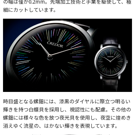
の幅は僅か0.2mm。先端加工技術と手業を駆使して、極
細にカットしています。
時目盛となる螺鈿には、漆黒のダイヤルに際立つ明るい
輝きを持つ白蝶貝を採用し、視認性にも配慮。その他の
螺鈿には様々な色を放つ夜光貝を使用し、夜空に煌めき
消えゆく流星の、はかない輝きを表現しています。