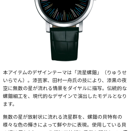
本アイテムのデザインテーマは「流星螺鈿」（りゅうせ
いらでん）。漆芸家、田村一舟氏の技により、漆黒の夜
空に無数の星が流れる情景をダイヤルに描写。伝統的な
螺鈿細工を、現代的なデザインで演出したモデルとなり
ます。
無数の星が放射状に流れる流星群を、螺鈿の貝特有の
様々な色の輝きによって鮮やかに表現。使用している貝