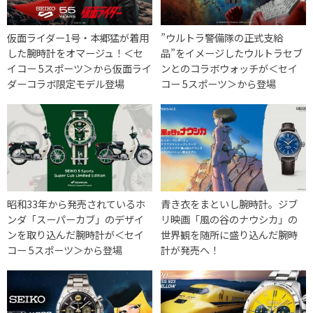
仮面ライダー1号・本郷猛が着用
”ウルトラ警備隊の正式支給
した腕時計をオマージュ！＜セ
品”をイメージしたウルトラセブ
イコー 5スポーツ＞から仮面ライ
ンとのコラボウォッチが＜セイ
ダーコラボ限定モデル登場
コー 5スポーツ＞から登場
昭和33年から発売されているホ
青き衣をまといし腕時計。ジブ
ンダ「スーパーカブ」のデザイ
リ映画「風の谷のナウシカ」の
ンを取り込んだ腕時計が＜セイ
世界観を随所に盛り込んだ腕時
コー 5スポーツ＞から登場
計が発売へ！