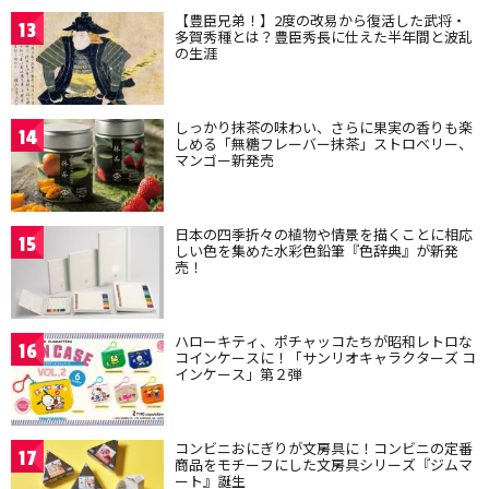
【豊臣兄弟！】2度の改易から復活した武将・
13
多賀秀種とは？豊臣秀長に仕えた半年間と波乱
の生涯
しっかり抹茶の味わい、さらに果実の香りも楽
14
しめる「無糖フレーバー抹茶」ストロベリー、
マンゴー新発売
日本の四季折々の植物や情景を描くことに相応
15
しい色を集めた水彩色鉛筆『色辞典』が新発
売！
ハローキティ、ポチャッコたちが昭和レトロな
16
コインケースに！「サンリオキャラクターズ コ
インケース」第２弾
コンビニおにぎりが文房具に！コンビニの定番
17
商品をモチーフにした文房具シリーズ『ジムマ
ート』誕生