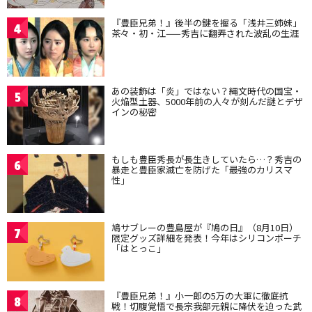
『豊臣兄弟！』後半の鍵を握る「浅井三姉妹」
4
茶々・初・江——秀吉に翻弄された波乱の生涯
あの装飾は「炎」ではない？縄文時代の国宝・
5
火焔型土器、5000年前の人々が刻んだ謎とデザ
インの秘密
もしも豊臣秀長が長生きしていたら…？秀吉の
6
暴走と豊臣家滅亡を防げた「最強のカリスマ
性」
鳩サブレーの豊島屋が『鳩の日』（8月10日）
7
限定グッズ詳細を発表！今年はシリコンポーチ
「はとっこ」
『豊臣兄弟！』小一郎の5万の大軍に徹底抗
8
戦！切腹覚悟で長宗我部元親に降伏を迫った武