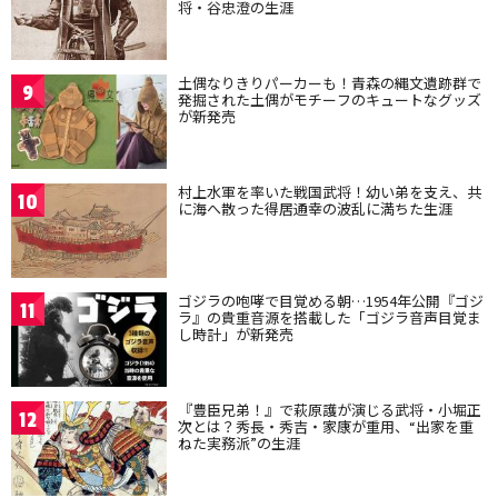
将・谷忠澄の生涯
土偶なりきりパーカーも！青森の縄文遺跡群で
9
発掘された土偶がモチーフのキュートなグッズ
が新発売
村上水軍を率いた戦国武将！幼い弟を支え、共
10
に海へ散った得居通幸の波乱に満ちた生涯
ゴジラの咆哮で目覚める朝…1954年公開『ゴジ
11
ラ』の貴重音源を搭載した「ゴジラ音声目覚ま
し時計」が新発売
『豊臣兄弟！』で萩原護が演じる武将・小堀正
12
次とは？秀長・秀吉・家康が重用、“出家を重
ねた実務派”の生涯