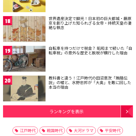
世界遺産決定で脚光！日本初の巨大都城・藤原
18
京を創り上げた知られざる女帝・持統天皇の凄
絶な執念
自転車を持つだけで税金？ 昭和まで続いた「自
19
転車税」の意外な歴史と脱税が横行した理由
教科書と違う！江戸時代の田沼意次「賄賂伝
20
説」の嘘と、水野忠邦が「大奥」を敵に回した
本当の理由
ランキングを表示
江戸時代
戦国時代
大河ドラマ
平安時代