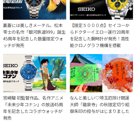
裏蓋には美しきメーテル。松本
【限定５０００点】セイコーか
零士の名作「銀河鉄道999」誕生
らドクターイエロー運行20周年
45周年を記念した数量限定ウォ
を記念した腕時計が発売！高性
ッチが発売
能クロノグラフ機構を搭載
宮崎駿 初監督作品、名作アニメ
なんと美しい♡埼玉厄除け開運
『未来少年コナン』の放送45周
大師「龍泉寺」の秋限定切り絵
年を記念したコラボウォッチが
御朱印の授与がはじまりました
発売