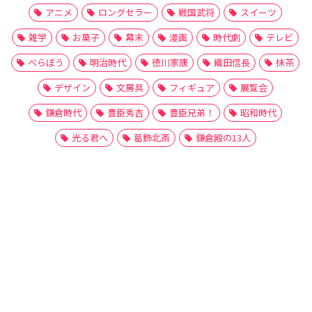
アニメ
ロングセラー
戦国武将
スイーツ
雑学
お菓子
幕末
漫画
時代劇
テレビ
べらぼう
明治時代
徳川家康
織田信長
抹茶
デザイン
文房具
フィギュア
展覧会
鎌倉時代
豊臣秀吉
豊臣兄弟！
昭和時代
光る君へ
葛飾北斎
鎌倉殿の13人