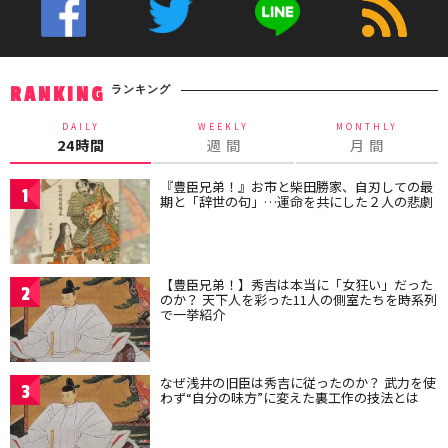
ランキング
RANKING
DAILY
WEEKLY
MONTHLY
24時間
週 間
月 間
『豊臣兄弟！』お市と柴田勝家、自刃しての最
1
期と「辞世の句」…運命を共にした２人の悲劇
【豊臣兄弟！】秀吉は本当に「女狂い」だった
2
のか？ 天下人を彩った11人の側室たちを時系列
で一挙紹介
なぜ浅井の旧臣は秀吉に従ったのか？ 武力を使
3
わず“自分の味方”に変えた裏工作の技法とは